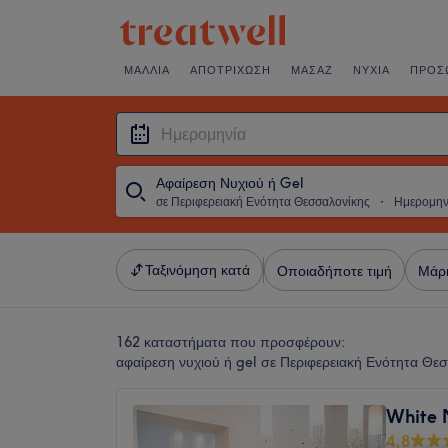
ΜΑΛΛΙΆ
ΑΠΟΤΡΊΧΩΣΗ
ΜΑΣΆΖ
ΝΎΧΙΑ
ΠΡΌΣ
Αφαίρεση Νυχιού ή Gel
σε Περιφερειακή Ενότητα Θεσσαλονίκης
・
Ημερομην
Ταξινόμηση κατά
Οποιαδήποτε τιμή
Μάρ
162 καταστήματα που προσφέρουν:
αφαίρεση νυχιού ή gel σε Περιφερειακή Ενότητα Θε
White 
4,8