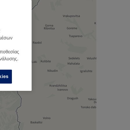
,
α
 μέσων
οποθεσίας
ανάλυσης.
kies