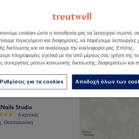
Θεσσαλονίκης,
νίκη
οιούμε cookies ώστε η τοποθεσία μας να λειτουργεί σωστά, ν
εύουμε περιεχόμενο και διαφημίσεις, να παρέχουμε λειτουργίες
€ 7
ής δικτύωσης και να αναλύουμε την κυκλοφορία μας. Επίσης,
ούμε πληροφορίες σχετικά με την από μέρους σας χρήση της τ
ς συνεργάτες μέσων κοινωνικής δικτύωσης, διαφημίσεων και 
€ 9,50
Ρυθμίσεις για τα cookies
Αποδοχή όλων των coo
ails Studio
6 κριτικές
, Θεσσαλονίκη