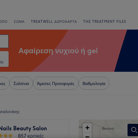
ΩΠΟ
ΣΏΜΑ
TREATWELL ΔΩΡΟΚΆΡΤΑ
THE TREATMENT FILES
Αφαίρεση νυχιού ή gel
ία
κες
Σαλόνια
Άμεσες Προσφορές
Βαθμολογία
σσαλονίκης
+
Nails Beauty Salon
857 κριτικές
−