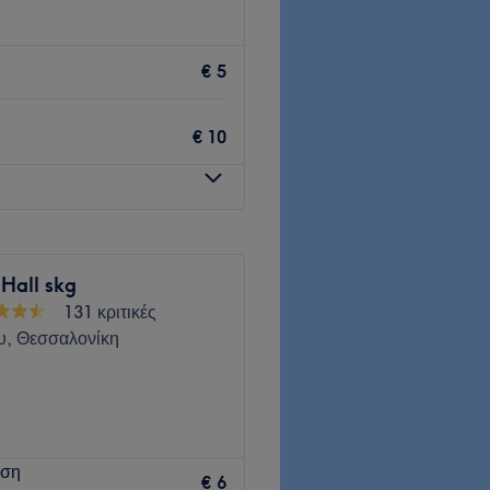
λόπουλος Πυλαίας
€ 5
Go to venue
€ 10
Hall skg
131 κριτικές
υ, Θεσσαλονίκη
ονίκης και προσφέρει μια
ηση
€ 6