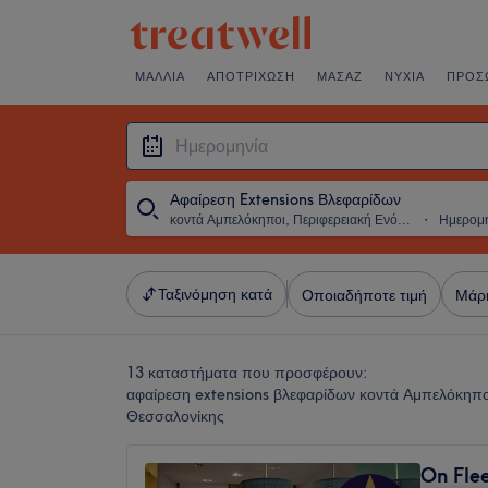
ΜΑΛΛΙΆ
ΑΠΟΤΡΊΧΩΣΗ
ΜΑΣΆΖ
ΝΎΧΙΑ
ΠΡΌΣ
Αφαίρεση Extensions Βλεφαρίδων
κοντά Αμπελόκηποι, Περιφερειακή Ενότητα Θεσσαλονίκης
・
Ημερομ
Ταξινόμηση κατά
Οποιαδήποτε τιμή
Μάρ
13 καταστήματα που προσφέρουν:
αφαίρεση extensions βλεφαρίδων κοντά Αμπελόκηπο
Θεσσαλονίκης
On Fle