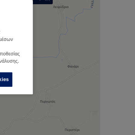
,
α
 μέσων
οποθεσίας
ανάλυσης.
kies