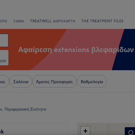
ΩΠΟ
ΣΏΜΑ
TREATWELL ΔΩΡΟΚΆΡΤΑ
THE TREATMENT FILES
Αφαίρεση extensions βλεφαρίδων
ηνία
κες
Σαλόνια
Άμεσες Προσφορές
Βαθμολογία
ι, Περιφερειακή Ενότητα
+
ek