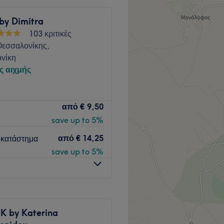
Go to venue
by Dimitra
103 κριτικές
Θεσσαλονίκης,
νίκη
ς αιχμής
αλονίκης είναι ο χώρος που
από
€ 9,50
ν εαυτό σου με υπηρεσίες
save up to 5%
 lift, brow lift και μασάζ.
ίζει και απόλαυσε το κάθε
από
€ 14,25
 κατάστημα
save up to 5%
α.
πιλογές που ταιριάζουν στο
 by Katerina
ξει με τα αποτελέσματα.