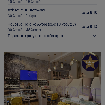
10 λεπτά - 15 λεπτά
Χτένισμα με Πιστολάκι
από
€ 10
30 λεπτά - 1 ώρα
Κούρεμα Παιδικό Αγόρι (εως 10 χρονών)
από
€ 15
30 λεπτά - 45 λεπτά
Περισσότερα για το κατάστημα
Δευτέρα
10:00
–
17:00
Τρίτη
09:00
–
20:00
Τετάρτη
09:00
–
20:00
Πέμπτη
09:00
–
20:00
Παρασκευή
09:00
–
20:00
Σάββατο
09:00
–
15:30
Κυριακή
Κλειστό
Το TSAROUHAS Θέρμη είναι ένα κομμωτήριο που βρίσκεται
στη Θέρμη. Προσφέρει μια ευρεία γκάμα υπηρεσιών
ομορφιάς για να καλύψει τις ανάγκες των πελατών του.