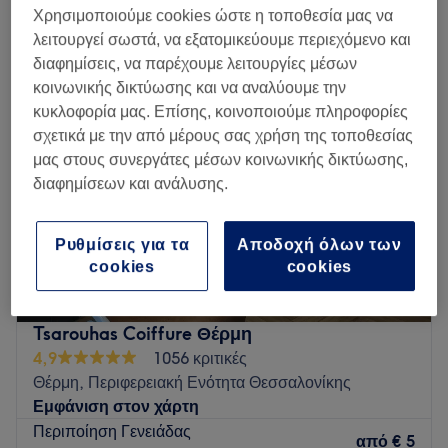
ανταύγειες μισό κεφάλι για γυναίκες σε Θέρμη, Περιφερειακή Ενότητα
Χρησιμοποιούμε cookies ώστε η τοποθεσία μας να
Θεσσαλονίκης
λειτουργεί σωστά, να εξατομικεύουμε περιεχόμενο και
διαφημίσεις, να παρέχουμε λειτουργίες μέσων
κοινωνικής δικτύωσης και να αναλύουμε την
κυκλοφορία μας. Επίσης, κοινοποιούμε πληροφορίες
σχετικά με την από μέρους σας χρήση της τοποθεσίας
μας στους συνεργάτες μέσων κοινωνικής δικτύωσης,
διαφημίσεων και ανάλυσης.
Ρυθμίσεις για τα
Αποδοχή όλων των
cookies
cookies
Tsarouhas Coiffure Θέρμη
4,9
1056 κριτικές
Θέρμη, Περιφερειακή Ενότητα Θεσσαλονίκης
Εμφάνιση στον χάρτη
Περιποίηση Γενειάδας
από
€ 5