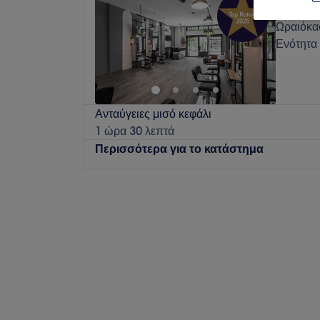
4,9
Ωραιόκα
Ενότητα
Ανταύγειες μισό κεφάλι
1 ώρα 30 λεπτά
Περισσότερα για το κατάστημα
Δευτέρα
Κλειστό
Τρίτη
09:00
–
20:00
Τετάρτη
09:00
–
20:00
Πέμπτη
09:00
–
20:00
Παρασκευή
09:00
–
20:00
Σάββατο
09:00
–
16:00
Κυριακή
Κλειστό