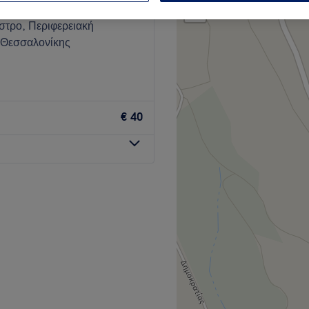
681 κριτικές
−
στρο, Περιφερειακή
 Θεσσαλονίκης
€ 40