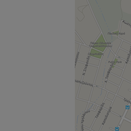
ένας μοντέρνος χώρος που
ούστα και όλες τις ηλικίες
λλιών σου.
εωφορείων.
πιλογές που ταιριάζουν στο
ξει με τα αποτελέσματα.
, Tailor's, Goldwell,
Go to venue