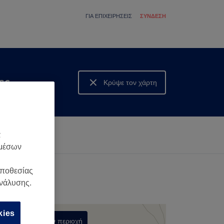
ΓΙΑ ΕΠΙΧΕΙΡΉΣΕΙΣ
ΣΎΝΔΕΣΗ
ες
Κρύψε τον χάρτη
Δες τον χάρτη
α
 μέσων
οποθεσίας
ανάλυσης.
kies
Αναζήτηση στην περιοχή