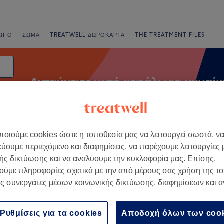
ΩΠΟ
ΣΏΜΑ
TREATWELL ΔΩΡΟΚΆΡΤΑ
THE TREATMENT FILES
Ανταύγειες μισό κεφάλι για γυναίκ
ηνία
οιούμε cookies ώστε η τοποθεσία μας να λειτουργεί σωστά, ν
ορές
Βαθμολογία
εύουμε περιεχόμενο και διαφημίσεις, να παρέχουμε λειτουργίες
ής δικτύωσης και να αναλύουμε την κυκλοφορία μας. Επίσης,
ούμε πληροφορίες σχετικά με την από μέρους σας χρήση της τ
, Περιφερειακή Ενότητα
ς συνεργάτες μέσων κοινωνικής δικτύωσης, διαφημίσεων και 
Ρυθμίσεις για τα cookies
Αποδοχή όλων των coo
+
ing Time