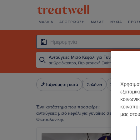
ΜΑΛΛΙΆ
ΑΠΟΤΡΊΧΩΣΗ
ΜΑΣΆΖ
ΝΎΧΙΑ
ΠΡΌΣ
Ανταύγειες Μισό Κεφάλι για Γυναίκες
σε Ωραιόκαστρο, Περιφερειακή Ενότητα Θεσσαλονίκης
・
Ημερομ
Ταξινόμηση κατά
Χρησιμοπ
Σαλόνια
Άμεσες Προσφ
εξατομικ
κοινωνικ
Ένα κατάστημα που προσφέρει:
κοινοποι
ανταύγειες μισό κεφάλι για γυναίκες σε Ωραιόκαστρο
μας στου
Θεσσαλονίκης
ST Styl