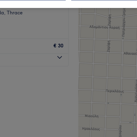
80 κριτικές
da, Thrace
€ 30
ένει για να ανανεώσεις την