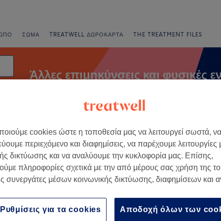
ΩΠΟ
ΣΏΜΑ
TREATWELL ΔΩΡΟΚΆΡΤΑ
THE TREATMENT FILES
Άλλες επιμηκύνσεις και φυσικές ε
νυχιών
Άλλες Επιμηκύνσεις και Φυσικές Ενισχύσεις Νυχιών
οιούμε cookies ώστε η τοποθεσία μας να λειτουργεί σωστά, ν
ορές
Βαθμολογία
εύουμε περιεχόμενο και διαφημίσεις, να παρέχουμε λειτουργίες
ής δικτύωσης και να αναλύουμε την κυκλοφορία μας. Επίσης,
ούμε πληροφορίες σχετικά με την από μέρους σας χρήση της τ
ε Orestiada, Thrace
ς συνεργάτες μέσων κοινωνικής δικτύωσης, διαφημίσεων και 
+
αισθητικής Elli's
Ρυθμίσεις για τα cookies
Αποδοχή όλων των coo
−