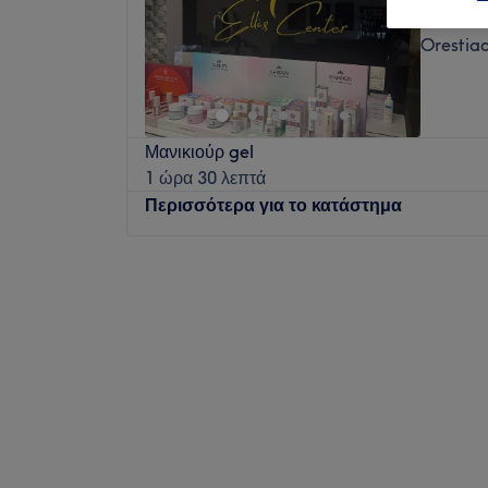
5,0
Orestia
Μανικιούρ gel
1 ώρα 30 λεπτά
Περισσότερα για το κατάστημα
Δευτέρα
10:00
–
21:00
Τρίτη
10:00
–
21:00
Τετάρτη
10:00
–
21:00
Πέμπτη
10:00
–
21:00
Παρασκευή
10:00
–
21:00
Σάββατο
Κλειστό
Κυριακή
Κλειστό
Το Κέντρο Αισθητικής Elli's Center σε περιμ