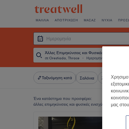
ΜΑΛΛΙΆ
ΑΠΟΤΡΊΧΩΣΗ
ΜΑΣΆΖ
ΝΎΧΙΑ
ΠΡΌΣ
σε Orestiada, Thrace
・
Ημερομηνία
Χρησιμοπ
Ταξινόμηση κατά
Σαλόνια
Άμεσες Προσφ
εξατομικ
κοινωνικ
κοινοποι
Ένα κατάστημα που προσφέρει:
άλλες επιμηκύνσεις και φυσικές ενισχύσεις νυχιών σ
μας στου
Κέντρο 
Center