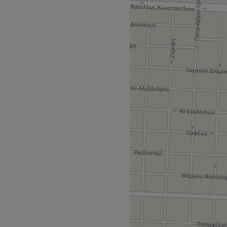
ται για έναν πολυχώρο
ιποιήσεις προσώπου και
ό τους έντονους ρυθμούς της
 εκπαιδευμένο και πάντα στην
ην δημόσια συγκοινωνία.
εξειδικευμένους
ται για τις νέες τάσεις στον
ν μια μοναδική εμπειρία.
αι σώματος.
Go to venue