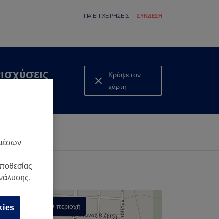
ΓΙΑ ΕΠΙΧΕΙΡΉΣΕΙΣ
ΣΎΝΔΕΣΗ
νισχύσεις
Κρύψε τον
χάρτη
Δες τον χάρτη
α
 μέσων
οποθεσίας
ανάλυσης.
Αναζήτηση στην περιοχή
kies