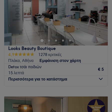
Σάββατο
10:00
–
18:00
Κυριακή
Κλειστό
“Wellness & Skin Care”
• Face & Body massage • Japanese Head Spa
✨Where science meets serenity✨
Go to venue
Looks Beauty Boutique
4,9
1278 κριτικές
Πλάκα, Αθήνα
Εμφάνιση στον χάρτη
Detox τσάι ποδιών
€ 5
15 λεπτά
Περισσότερα για το κατάστημα
Δευτέρα
10:00
–
18:00
Τρίτη
09:00
–
20:00
Τετάρτη
09:00
–
20:00
Πέμπτη
09:00
–
20:00