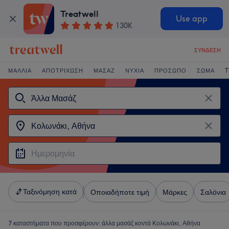
Treatwell
Use app
130K
ΣΎΝΔΕΣΗ
ΜΑΛΛΙΆ
ΑΠΟΤΡΊΧΩΣΗ
ΜΑΣΆΖ
ΝΎΧΙΑ
ΠΡΌΣΩΠΟ
ΣΏΜΑ
T
Ταξινόμηση κατά
Οποιαδήποτε τιμή
Μάρκες
Σαλόνια
7 καταστήματα που προσφέρουν:
άλλα μασάζ κοντά Κολωνάκι, Αθήνα