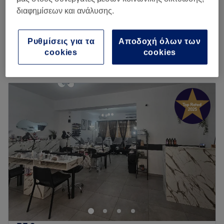
30 λεπτά
διαφημίσεων και ανάλυσης.
Μασάζ Κατά της Κυτταρίτιδας
€ 40
45 λεπτά
Ρυθμίσεις για τα
Αποδοχή όλων των
Περισσότερα για το κατάστημα
cookies
cookies
Δευτέρα
10:00
–
18:00
Τρίτη
09:00
–
21:00
Τετάρτη
09:00
–
21:00
Πέμπτη
09:00
–
21:00
Παρασκευή
09:00
–
21:00
Σάββατο
09:00
–
19:00
Κυριακή
Κλειστό
Το InSparing στο Κολωνάκι είναι ένας χώρος ομορφιάς και
ευεξίας που αποπνέει χαλάρωση. Η διακόσμηση, οι
υπηρεσίες και το ευδιάθετο και έμπειρο προσωπικό
δημιουργούν ένα περιβάλλον που θα σε κάνει να θέλεις να
επιστρέψεις και να αφεθείς πάλι στα χέρια τους.