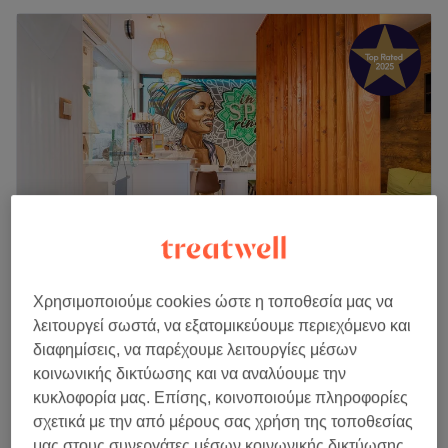
InSparing Κολωνάκι
Χρησιμοποιούμε cookies ώστε η τοποθεσία μας να
4,9
927 κριτικές
λειτουργεί σωστά, να εξατομικεύουμε περιεχόμενο και
Κολωνάκι, Αθήνα
Εμφάνιση στον χάρτη
διαφημίσεις, να παρέχουμε λειτουργίες μέσων
Foot Massage
κοινωνικής δικτύωσης και να αναλύουμε την
€ 30
30 λεπτά
κυκλοφορία μας. Επίσης, κοινοποιούμε πληροφορίες
σχετικά με την από μέρους σας χρήση της τοποθεσίας
Μασάζ Ποδιών
€ 30
μας στους συνεργάτες μέσων κοινωνικής δικτύωσης,