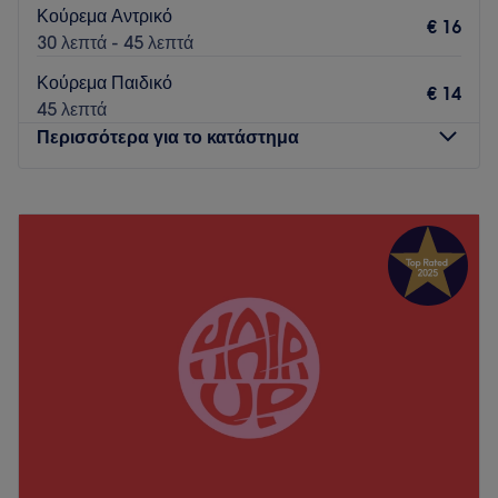
Κούρεμα Αντρικό
€ 16
30 λεπτά - 45 λεπτά
Κούρεμα Παιδικό
€ 14
45 λεπτά
Περισσότερα για το κατάστημα
Δευτέρα
09:00
–
18:00
Τρίτη
09:00
–
21:00
Τετάρτη
09:00
–
21:00
Πέμπτη
09:00
–
21:00
Παρασκευή
09:00
–
21:00
Σάββατο
09:00
–
17:00
Κυριακή
Κλειστό
Το The Brother's Hood στην Κέρκυρα προσφέρει υπηρεσίες
αντρικού κουρέματος, ξυρίσματος και καθαρισμού
προσώπου σε ένα προσεγμένο και ευχάριστο περιβάλλον.
Επισκέψου τους και δώσε στον εαυτό σου τη φροντίδα που