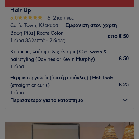
του αξίζει.
Hair Up
Συγκοινωνία:
5,0
512 κριτικές
Corfu Town, Κέρκυρα
Εμφάνιση στον χάρτη
Το κατάστημα βρίσκεται κοντά σε στάσεις λεωφορείων.
Βαφή Ρίζα | Roots Color
από
€ 50
Η ομάδα
:
1 ώρα 35 λεπτά - 2 ώρες
Η ομάδα έχει όρεξη να σε περιποιηθεί όπως σου αξίζει,
Κούρεμα, λούσιμο & χτένισμα | Cut, wash &
κάνοντάς σε να περάσεις ευχάριστες και χαλαρωτικές
€ 50
hairstyling (Davines or Kevin Murphy)
στιγμές στα χέρια της.
1 ώρα
Τι μας αρέσει:
Θερμικά εργαλεία (ίσιο ή μπούκλες) | Hot Tools
Περιβάλλον: Φιλόξενο, ευχάριστο.
€ 25
(straight or curls)
Ειδικεύονται σε: Αντρική κομμωτική.
1 ώρα
Προϊόντα: Reuzel, Uppercut, Old Soul.
Περισσότερα για το κατάστημα
Go to venue
Δευτέρα
Κλειστό
Τρίτη
10:00
–
19:00
Τετάρτη
09:00
–
16:00