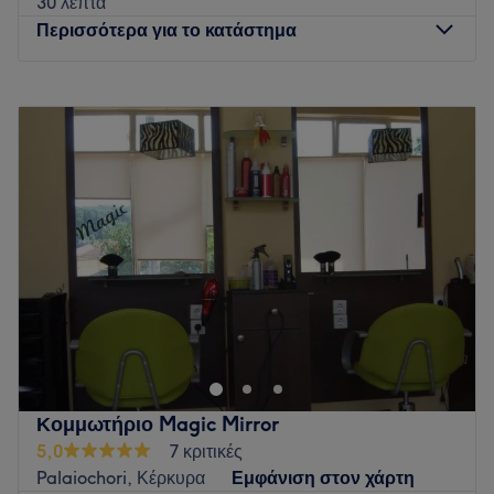
30 λεπτά
Go to venue
Περισσότερα για το κατάστημα
Δευτέρα
11:30
–
18:30
Τρίτη
11:30
–
18:30
Τετάρτη
11:30
–
18:30
Πέμπτη
11:30
–
18:30
Παρασκευή
11:30
–
18:30
Σάββατο
11:00
–
16:00
Κυριακή
Κλειστό
Geoffrey Lo Pilato salons blend Mediterranean flair,
Belgian minimalism, and Parisian sophistication.
Designed as refined, modern spaces, our salons are
dedicated to respecting the natural integrity of your hair.
Experts in precision cutting and bespoke colouring, we
Κομμωτήριο Magic Mirror
use high-performance products that care for your hair
5,0
7 κριτικές
while delivering luminous, elegant results tailored to your
Palaiochori, Κέρκυρα
Εμφάνιση στον χάρτη
natural beauty.