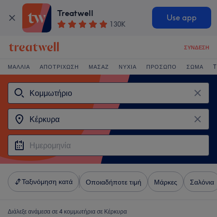
Treatwell
Use app
130K
ΣΎΝΔΕΣΗ
ΜΑΛΛΙΆ
ΑΠΟΤΡΊΧΩΣΗ
ΜΑΣΆΖ
ΝΎΧΙΑ
ΠΡΌΣΩΠΟ
ΣΏΜΑ
T
Ταξινόμηση κατά
Οποιαδήποτε τιμή
Μάρκες
Σαλόνια
Διάλεξε ανάμεσα σε 4
κομμωτήρια σε Κέρκυρα