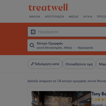
ΜΑΛΛΙΆ
ΑΠΟΤΡΊΧΩΣΗ
ΜΑΣΆΖ
ΝΎΧΙΑ
ΠΡΌΣ
Κέντρο Ομορφιάς
κοντά Μοναστηράκι, Αθήνα
・
Ημερομηνία
Ταξινόμηση κατά
Οποιαδήποτε τιμή
Μάρ
Διάλεξε ανάμεσα σε 14
κέντρα ομορφιάς κοντά Μονα
Tony B
5,0
Ψυρρή, 