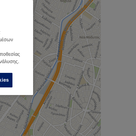
α
 μέσων
οποθεσίας
ανάλυσης.
kies