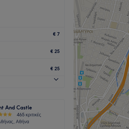
Go to venue
€ 7
€ 25
€ 25
nt And Castle
465 κριτικές
Αθήνας, Αθήνα