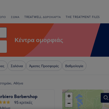
ΩΠΟ
ΣΏΜΑ
TREATWELL ΔΩΡΟΚΆΡΤΑ
THE TREATMENT FILES
Κέντρα ομορφιάς
κες
Σαλόνια
Άμεσες Προσφορές
Βαθμολογία
στηράκι, Αθήνα
+
arbiero Barbershop
95 κριτικές
−
Αθήνα