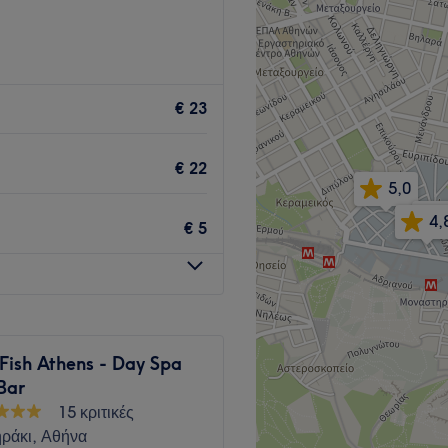
αι προσφέρει μια μεγάλη
€ 23
Go to venue
€ 22
5,0
4,
€ 5
Fish Athens - Day Spa
Bar
15 κριτικές
ράκι, Αθήνα