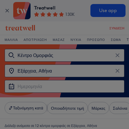
Treatwell
Use app
130K
ΣΎΝΔΕΣΗ
ΜΑΛΛΙΆ
ΑΠΟΤΡΊΧΩΣΗ
ΜΑΣΆΖ
ΝΎΧΙΑ
ΠΡΌΣΩΠΟ
ΣΏΜΑ
T
Ταξινόμηση κατά
Οποιαδήποτε τιμή
Μάρκες
Σαλόνια
Διάλεξε ανάμεσα σε 12
κέντρα ομορφιάς σε Εξάρχεια, Αθήνα