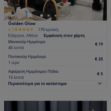
heart of Athens, offering a unique atmosphere that
combines industrial style with warmth and comfort. Unlike
a traditional nail salon, we provide an inviting, cozy
environment designed to make every client feel relaxed
Golden Glow
and pampered. Our range of services includes everything
4,7
170 κριτικές
related to nail care, from classic manicures and pedicures
Εξάρχεια, Αθήνα
Εμφάνιση στον χάρτη
to intricate nail art and specialized treatments. Book your
Μανικιούρ Ημιμόνιμο
appointment today and let us welcome you soon.
€ 19
45 λεπτά
Go to venue
Πεντικιούρ Ημιμόνιμο
€ 25
1 ώρα
Αφαίρεση Ημιμόνιμου Πόδια
€ 5
15 λεπτά
Περισσότερα για το κατάστημα
Δευτέρα
09:00
–
19:00
Τρίτη
09:00
–
21:00
Τετάρτη
09:00
–
19:00