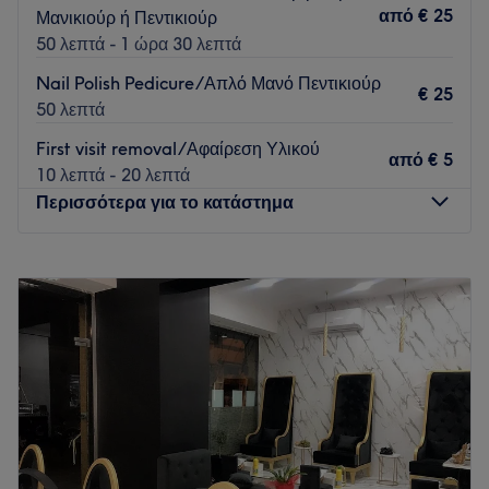
από
€ 25
Μανικιούρ ή Πεντικιούρ
Τι μας αρέσει:
50 λεπτά - 1 ώρα 30 λεπτά
Περιβάλλον: Χαλαρωτικό, φιλικό.
Ειδικεύονται σε: Θεραπείες προσώπου και σώματος.
Nail Polish Pedicure/Απλό Μανό Πεντικιούρ
€ 25
50 λεπτά
Go to venue
First visit removal/Αφαίρεση Υλικού
από
€ 5
10 λεπτά - 20 λεπτά
Περισσότερα για το κατάστημα
Δευτέρα
Κλειστό
Τρίτη
13:00
–
21:00
Τετάρτη
13:00
–
21:00
Πέμπτη
13:00
–
21:00
Παρασκευή
13:00
–
21:00
Σάββατο
13:00
–
21:00
Κυριακή
Κλειστό
House of SchicK is an upscale nail salon located in the