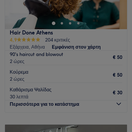
To Telis Kikeris Ιπποκράτους βρίσκεται στο κέντρο της
Αθήνας και προσφέρει μία μεγάλη γκαμα υπηρεσιών
ομορφιάς.
Go to venue
Hair Done Athens
4,9
204 κριτικές
Εξάρχεια, Αθήνα
Εμφάνιση στον χάρτη
90's haircut and blowout
€ 50
2 ώρες
Κούρεμα
€ 50
2 ώρες
Καθάρισμα Ψαλίδας
€ 30
30 λεπτά
Περισσότερα για το κατάστημα
Δευτέρα
Κλειστό
Τρίτη
10:00
–
18:00