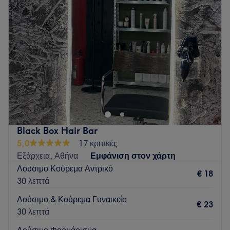
Τετάρτη
09:00
–
20:00
Πέμπτη
09:00
–
20:00
Παρασκευή
10:00
–
20:00
Σάββατο
10:00
–
17:00
Κυριακή
Κλειστό
Welcome to 4042, a place where we make sure you feel
calm and well. For us, luxury lies in simplicity, in a warm
atmosphere, and in the small details that beautify
everyday life.Here, in a comfortable and modern
environment, you can take deep breaths and find
Black Box Hair Bar
balance. Pilates reformer face & body treatments
5,0
17 κριτικές
massage nails brow & lashes make-up.
Εξάρχεια, Αθήνα
Εμφάνιση στον χάρτη
Go to venue
Λουσιμο Κούρεμα Αντρικό
€ 18
30 λεπτά
Λούσιμο & Κούρεμα Γυναικείο
€ 23
30 λεπτά
Λούσιμο Φορμάρισμα