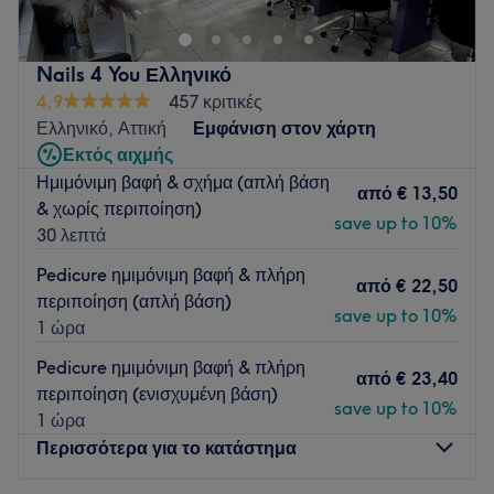
⭐️Φυσικά αποτελέσματα⭐️Κλείστε δωρεάν συμβουλευτικό
ραντεβού⭐️
📍Θράκης 23,Ελληνικό
Nails 4 You Ελληνικό
Go to venue
4,9
457 κριτικές
Ελληνικό, Αττική
Εμφάνιση στον χάρτη
Εκτός αιχμής
Ημιμόνιμη βαφή & σχήμα (απλή βάση
από
€ 13,50
& χωρίς περιποίηση)
save up to 10%
30 λεπτά
Pedicure ημιμόνιμη βαφή & πλήρη
από
€ 22,50
περιποίηση (απλή βάση)
save up to 10%
1 ώρα
Pedicure ημιμόνιμη βαφή & πλήρη
από
€ 23,40
περιποίηση (ενισχυμένη βάση)
save up to 10%
1 ώρα
Περισσότερα για το κατάστημα