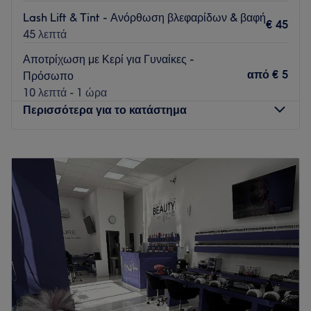
Lash Lift & Tint - Ανόρθωση βλεφαρίδων & βαφή
€ 45
45 λεπτά
Αποτρίχωση με Κερί για Γυναίκες -
από
€ 5
Πρόσωπο
10 λεπτά - 1 ώρα
Περισσότερα για το κατάστημα
Δευτέρα
Κλειστό
Τρίτη
10:00
–
21:00
Τετάρτη
10:00
–
21:00
Πέμπτη
10:00
–
21:00
Παρασκευή
10:00
–
21:00
Σάββατο
10:00
–
17:00
Κυριακή
Κλειστό
Η τέχνη μου⭐️Ημιμόνιμο Τατουάζ Φρυδιών Χειλιών και
Eyeliner ⭐️Lash lift ⭐️Brow lamination⭐️Phi academy