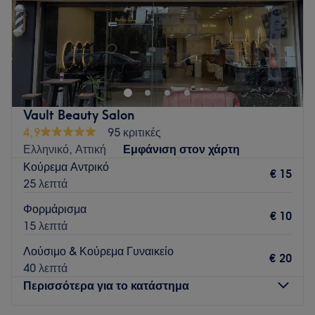
Κυριακή
Κλειστό
Ένας νέος χώρος ομορφιάς ανοίγει την άνοιξη στη καρδιά
του Ελληνικού. Μια ομάδα με όρεξη και εμπειρία να σε
εξυπηρετήσει σε όλες τις υπηρεσίες που παρέχουμε.
Go to venue
Vault Beauty Salon
4,9
95 κριτικές
Ελληνικό, Αττική
Εμφάνιση στον χάρτη
Κούρεμα Αντρικό
€ 15
25 λεπτά
Φορμάρισμα
€ 10
15 λεπτά
Λούσιμο & Κούρεμα Γυναικείο
€ 20
40 λεπτά
Περισσότερα για το κατάστημα