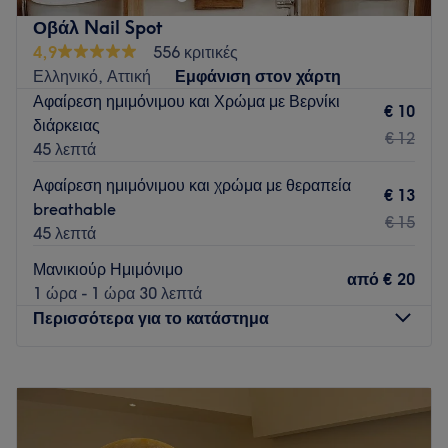
κάνει να χαλαρώνεις από το πρώτο λεπτό
Οβάλ Nail Spot
Go to venue
4,9
556 κριτικές
Ελληνικό, Αττική
Εμφάνιση στον χάρτη
Αφαίρεση ημιμόνιμου και Χρώμα με Βερνίκι
€ 10
διάρκειας
€ 12
45 λεπτά
Αφαίρεση ημιμόνιμου και χρώμα με θεραπεία
€ 13
breathable
€ 15
45 λεπτά
Μανικιούρ Ημιμόνιμο
από
€ 20
1 ώρα - 1 ώρα 30 λεπτά
Περισσότερα για το κατάστημα
Δευτέρα
Κλειστό
Τρίτη
09:00
–
20:00
Τετάρτη
09:00
–
20:00
Πέμπτη
09:00
–
20:00