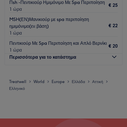
Πsh -Πεντικιούρ Ημιμόνιμο Με Spa Περιποίηση
€ 25
1 ώρα
MSH(ΕΝ)Μανικιούρ με spa περιποίηση
€ 22
ημιμόνιμο(εν.βάση)
1 ώρα
Πεντικιούρ Με Spa Περιποίηση και Απλό Βερνίκι
€ 20
1 ώρα
Περισσότερα για το κατάστημα
Δευτέρα
09:00
–
21:00
Τρίτη
09:00
–
21:00
Treatwell
World
Europe
Ελλάδα
Αττική
>
>
>
>
>
Τετάρτη
09:00
–
21:00
Ελληνικό
Πέμπτη
09:00
–
21:00
Παρασκευή
09:00
–
21:00
Σάββατο
09:00
–
21:00
Κυριακή
Κλειστό