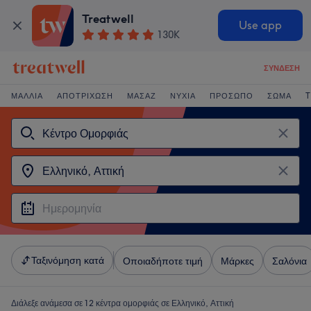
Treatwell
Use app
130K
ΣΎΝΔΕΣΗ
ΜΑΛΛΙΆ
ΑΠΟΤΡΊΧΩΣΗ
ΜΑΣΆΖ
ΝΎΧΙΑ
ΠΡΌΣΩΠΟ
ΣΏΜΑ
T
Ταξινόμηση κατά
Οποιαδήποτε τιμή
Μάρκες
Σαλόνια
Διάλεξε ανάμεσα σε 12
κέντρα ομορφιάς σε Ελληνικό, Αττική