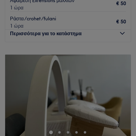
Αφαίρεση Extensions μαλλιών
€ 50
1 ώρα
Ράστα /crohet/fulani
€ 50
1 ώρα
Περισσότερα για το κατάστημα
Δευτέρα
09:00
–
19:00
Τρίτη
09:00
–
20:00
Τετάρτη
09:30
–
20:00
Πέμπτη
09:00
–
21:00
Παρασκευή
09:30
–
21:30
Σάββατο
09:30
–
20:00
Κυριακή
Κλειστό
Το Studio Hair Extensions στο Ελληνικό προσφέρει
υπηρεσίες κομμωτικής σε έναν μοντέρνο και ευχάριστο
χώρο. Ειδικεύονται σε extensions μαλλιών, tapes, braids
και ράστα ικανοποιώντας τις ανάγκες και τα στυλ όλων των