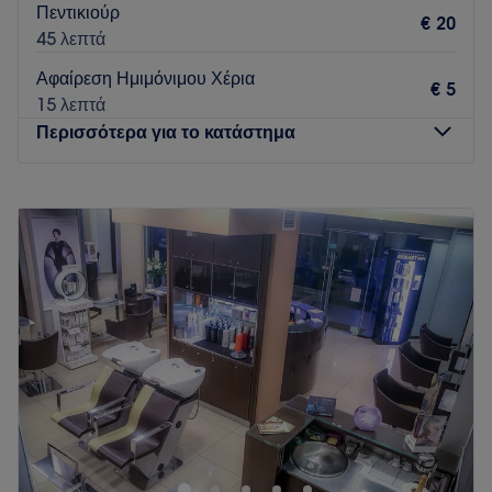
Πεντικιούρ
€ 20
45 λεπτά
Αφαίρεση Ημιμόνιμου Χέρια
€ 5
15 λεπτά
Περισσότερα για το κατάστημα
Δευτέρα
Κλειστό
Τρίτη
10:00
–
18:00
Τετάρτη
10:00
–
15:00
Πέμπτη
10:00
–
18:00
Παρασκευή
10:00
–
18:00
Σάββατο
11:00
–
15:00
Κυριακή
Κλειστό
Το New You Beauty Boutique στην παραλιακή οδό των
Καμένων Βούρλων είναι ένας πολυχώρος ομορφιάς που
ξεκίνησε πριν δύο χρόνια προσφέροντας μόνο υπηρεσίες
κομμωτικής, αλλά πλέον ικανοποιεί κι άλλες ανάγκες στον