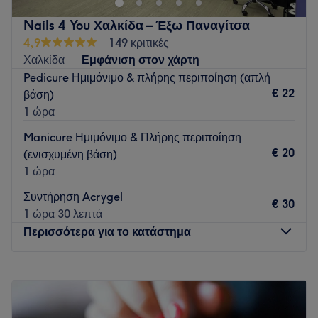
Nails 4 You Χαλκίδα – Έξω Παναγίτσα
4,9
149 κριτικές
Χαλκίδα
Εμφάνιση στον χάρτη
Pedicure Ημιμόνιμο & πλήρης περιποίηση (απλή
€ 22
βάση)
1 ώρα
Manicure Ημιμόνιμο & Πλήρης περιποίηση
€ 20
(ενισχυμένη βάση)
1 ώρα
Συντήρηση Acrygel
€ 30
1 ώρα 30 λεπτά
Περισσότερα για το κατάστημα
Δευτέρα
09:00
–
17:00
Τρίτη
09:00
–
21:00
Τετάρτη
09:00
–
21:00