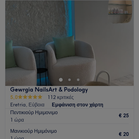
Τρίτη
09:00
–
19:00
Τετάρτη
09:00
–
19:00
Πέμπτη
09:00
–
19:00
Παρασκευή
09:00
–
19:00
Σάββατο
09:00
–
17:00
Κυριακή
Κλειστό
Το Prestige Beauty and Nails Salon στην Λαμία είναι το
κέντρο ομορφιάς που θα σου χαρίσει την ανανέωση και τον
αέρα φρεσκάδας που αναζητάς. Πρόκειται για έναν μοντέρνο
και όμορφο πολυχώρο ομορφιάς όπου μπορείς να
απολαύσεις περιποιήσεις προσώπου και σώματος,
Gewrgia NailsArt & Podology
μανικιούρ, πεντικιούρ αλλά και αποτριχώσεις με μηχανήματα
5,0
112 κριτικές
τελευταίας τεχνολογίας. Αφέσου στην ομάδα των έμπειρων
Eretria, Εύβοια
Εμφάνιση στον χάρτη
επαγγελματιών του καταστήματος και απόλαυσε ένα
Πεντικιούρ Ημιμονιμο
υπέροχο ταξίδι ομορφιάς.
€ 25
1 ώρα
Συγκοινωνία:
Μανικιούρ Ημιμόνιμο
€ 20
Το κατάστημα είναι εύκολα προσβάσιμο καθώς δεν απέχει
1 ώρα