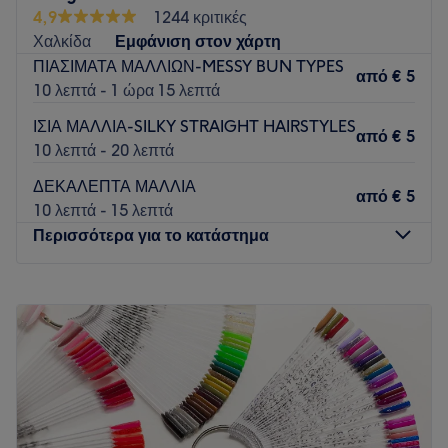
4,9
1244 κριτικές
Χαλκίδα
Εμφάνιση στον χάρτη
ΠΙΑΣΙΜΑΤΑ ΜΑΛΛΙΩΝ-MESSY BUN TYPES
από
€ 5
10 λεπτά - 1 ώρα 15 λεπτά
ΙΣΙΑ ΜΑΛΛΙΑ-SILKY STRAIGHT HAIRSTYLES
από
€ 5
10 λεπτά - 20 λεπτά
ΔΕΚΑΛΕΠΤΑ ΜΑΛΛΙΑ
από
€ 5
10 λεπτά - 15 λεπτά
Περισσότερα για το κατάστημα
Δευτέρα
07:00
–
15:30
Τρίτη
07:00
–
20:30
Τετάρτη
07:00
–
15:30
Πέμπτη
07:00
–
20:30
Παρασκευή
07:00
–
20:30
Σάββατο
07:00
–
19:30
Κυριακή
Κλειστό