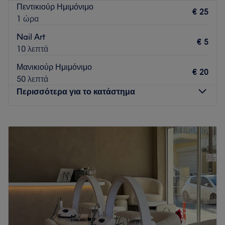
Πεντικιούρ Ημιμόνιμο
€ 25
1 ώρα
Nail Art
€ 5
10 λεπτά
Μανικιούρ Ημιμόνιμο
€ 20
50 λεπτά
Περισσότερα για το κατάστημα
Δευτέρα
Κλειστό
Τρίτη
09:00
–
20:00
Τετάρτη
09:00
–
17:00
Πέμπτη
09:00
–
20:00
Παρασκευή
09:00
–
20:00
Σάββατο
09:00
–
17:00
Κυριακή
Κλειστό
Go to venue