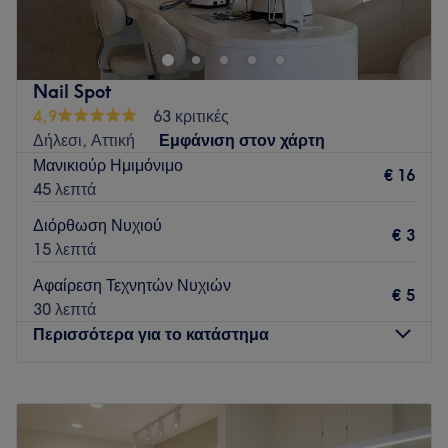
Nail Spot
4,9
63 κριτικές
Δήλεσι, Αττική
Εμφάνιση στον χάρτη
Μανικιούρ Ημιμόνιμο
€ 16
45 λεπτά
Διόρθωση Νυχιού
€ 3
15 λεπτά
Αφαίρεση Τεχνητών Νυχιών
€ 5
30 λεπτά
Περισσότερα για το κατάστημα
Δευτέρα
09:00
–
21:00
Τρίτη
09:00
–
21:00
Τετάρτη
09:00
–
17:00