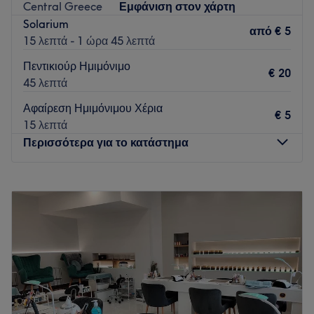
Central Greece
Εμφάνιση στον χάρτη
Solarium
από
€ 5
15 λεπτά - 1 ώρα 45 λεπτά
Πεντικιούρ Ημιμόνιμο
€ 20
45 λεπτά
Αφαίρεση Ημιμόνιμου Χέρια
€ 5
15 λεπτά
Περισσότερα για το κατάστημα
Δευτέρα
10:00
–
18:00
Τρίτη
12:00
–
20:00
Τετάρτη
12:00
–
20:00
Πέμπτη
12:00
–
20:00
Παρασκευή
10:00
–
18:00
Σάββατο
Κλειστό
Κυριακή
Κλειστό