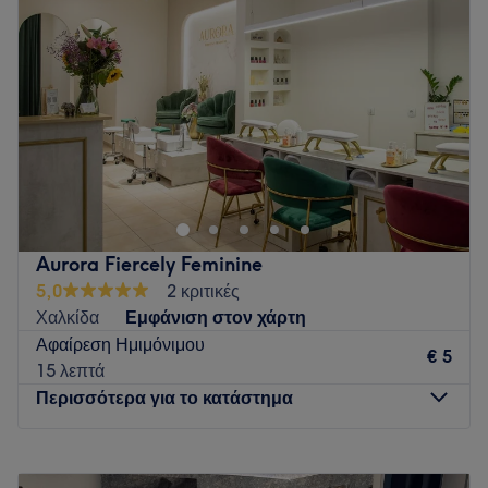
Πέμπτη
09:00
–
21:00
Παρασκευή
09:00
–
21:00
Σάββατο
09:00
–
17:00
Κυριακή
Κλειστό
Go to venue
Aurora Fiercely Feminine
5,0
2 κριτικές
Χαλκίδα
Εμφάνιση στον χάρτη
Αφαίρεση Ημιμόνιμου
€ 5
15 λεπτά
Περισσότερα για το κατάστημα
Δευτέρα
09:00
–
20:00
Τρίτη
09:00
–
20:00