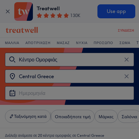
Treatwell
Use app
130K
ΣΎΝΔΕΣΗ
ΜΑΛΛΙΆ
ΑΠΟΤΡΊΧΩΣΗ
ΜΑΣΆΖ
ΝΎΧΙΑ
ΠΡΌΣΩΠΟ
ΣΏΜΑ
T
Ταξινόμηση κατά
Οποιαδήποτε τιμή
Μάρκες
Σαλόνια
Διάλεξε ανάμεσα σε 20
κέντρα ομορφιάς σε Central Greece