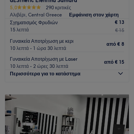
aESthetic Elentina Samara
5,0
290 κριτικές
Αλιβέρι, Central Greece
Εμφάνιση στον χάρτη
€ 13
Σχηματισμός Φρυδιών
15 λεπτά
€ 15
Γυναικεία Αποτρίχωση με κερι
από
€ 8
10 λεπτά - 1 ώρα 30 λεπτά
Γυναικεία Αποτρίχωση με Laser
από
€ 15
10 λεπτά - 2 ώρες 30 λεπτά
Περισσότερα για το κατάστημα
Δευτέρα
Κλειστό
Τρίτη
09:30
–
15:00
Τετάρτη
09:30
–
15:00
Πέμπτη
09:30
–
15:00
Παρασκευή
10:00
–
19:00
Σάββατο
09:30
–
14:00
Κυριακή
Κλειστό