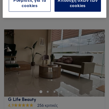
πληρης περιποιηση)
Ρυθμίσεις για τα
Αποδοχή όλων των
€ 41
cookies
cookies
2 ώρες 15 λεπτά
Περισσότερα για το κατάστημα
Δευτέρα
09:00
–
19:00
Τρίτη
09:00
–
19:00
Τετάρτη
09:00
–
19:00
Πέμπτη
09:00
–
19:00
Παρασκευή
09:00
–
21:00
Σάββατο
09:00
–
15:00
Κυριακή
Κλειστό
Ο χώρος μας εξασφαλίζει για εσάς μια ευχάριστη
ατμόσφαιρα όπου θα νιώσετε άνετα και θα απολαύσετε μια
αξέχαστη, μοναδική εμπειρία περιποίησης των άκρων σας.
Go to venue
G Life Beauty
4,9
256 κριτικές