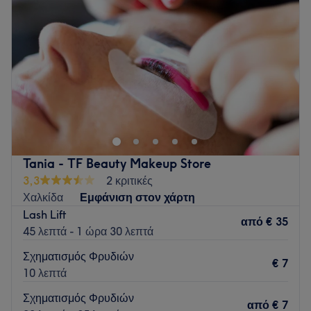
Πέμπτη
09:00
–
21:00
Παρασκευή
09:00
–
21:00
Σάββατο
09:00
–
17:00
Κυριακή
Κλειστό
Ενας ομορφος ,ζεστος και καθαρος χωρος Μανικιουρ-
Πεντικιουρ και υπηρεσιων ομορφιας και καλοπισμου,που
βρισκεται στην Χαλκιδα στην περιοχη Εξω Παναγιτσα
απεναντι απο τα JUMBO με πολυ μεγαλο παρκιν πελατων
και μεγαλη γκαμα υπηρεσιων!!!
Tania - TF Beauty Makeup Store
Go to venue
3,3
2 κριτικές
Χαλκίδα
Εμφάνιση στον χάρτη
Lash Lift
από
€ 35
45 λεπτά - 1 ώρα 30 λεπτά
Σχηματισμός Φρυδιών
€ 7
10 λεπτά
Σχηματισμός Φρυδιών
από
€ 7