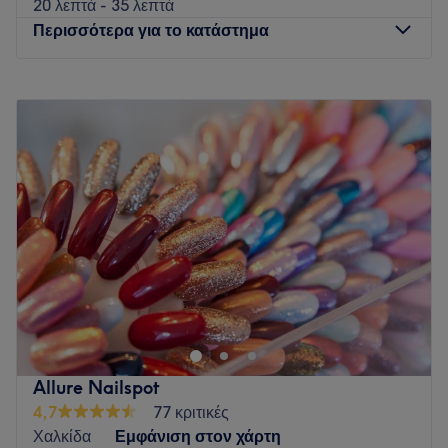
20 λεπτά - 35 λεπτά
Περισσότερα για το κατάστημα
Δευτέρα
Κλειστό
Τρίτη
10:00
–
20:00
Τετάρτη
10:00
–
20:00
Πέμπτη
10:00
–
20:00
Παρασκευή
10:00
–
20:00
Σάββατο
Κλειστό
Κυριακή
Κλειστό
Το Tania - TF Beauty Makeup Store βρίσκεται στη Χαλκίδα
και προσφέρει μια μεγάλη γκάμα υπηρεσιών ομορφιάς.
Go to venue
Allure Nailspot
4,7
77 κριτικές
Χαλκίδα
Εμφάνιση στον χάρτη