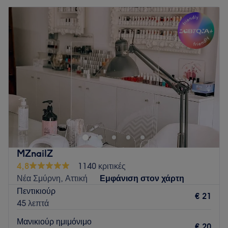
MZnailZ
4,8
1140 κριτικές
Νέα Σμύρνη, Αττική
Εμφάνιση στον χάρτη
Πεντικιούρ
€ 21
45 λεπτά
Μανικιούρ ημιμόνιμο
€ 20