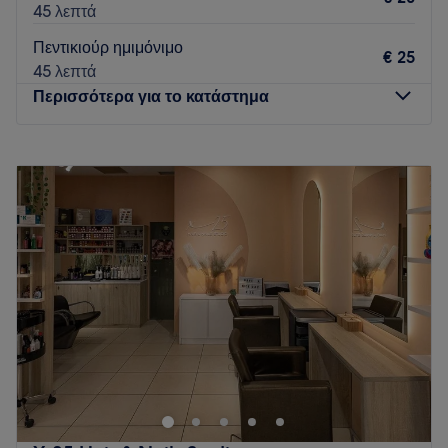
45 λεπτά
Πεντικιούρ ημιμόνιμο
€ 25
45 λεπτά
Περισσότερα για το κατάστημα
Δευτέρα
12:00
–
20:00
Τρίτη
10:00
–
20:00
Τετάρτη
10:00
–
20:00
Πέμπτη
10:00
–
21:00
Παρασκευή
10:00
–
20:00
Σάββατο
10:00
–
18:00
Κυριακή
Κλειστό
Το MZnailZ στη Νέα Σμύρνη προσφέρει πλήθος υπηρεσιών
ομορφιάς. Μερικές από τις υπηρεσίες τους είναι μανικιούρ,
πεντικιούρ, lash lift αλλά και αποτρίχωση μέσα από τις
οποίες η ομάδα των ειδικών του έχει στόχο να σε ανανεώσει.