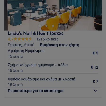
Καλωσήλθατε στο Female Future & Men. Φανταστείτε ένα
κόσμο όπου η ομορφιά γίνεται έμπνευση. Αυτό είναι το
Female Future Beauty Salon. Ένας χώρος αφιερωμένος σε
εσάς και στον πιο εντυπωσιακό εαυτό σας! Αφεθείτε στα
χέρια μίας δημιουργικής ομάδας επαγγελματιών και γνωρίστε
Linda's Nail & Hair Γέρακας
τις πιο εντυπωσιακές υπηρεσίες ομορφιάς από την κορυφή
4,7
1215 κριτικές
έως τα νύχια!
Γέρακας, Αττική
Εμφάνιση στον χάρτη
Go to venue
Αφαίρεση Ημιμόνιμου
€ 5
15 λεπτά
Σχήμα και χρώμα ημιμόνιμο - πόδια
€ 12
15 λεπτά
Φρύδια καθάρισμα και σχήμα με κλωστή
€ 7
15 λεπτά
Περισσότερα για το κατάστημα
Δευτέρα
Κλειστό