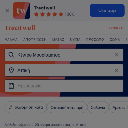
Treatwell
Use app
130K
ΣΎΝΔΕΣΗ
ΜΑΛΛΙΆ
ΑΠΟΤΡΊΧΩΣΗ
ΜΑΣΆΖ
ΝΎΧΙΑ
ΠΡΌΣΩΠΟ
ΣΏΜΑ
T
Ταξινόμηση κατά
Οποιαδήποτε τιμή
Σαλόνια
Άμεσες 
Διάλεξε ανάμεσα σε 20
κέντρα μαυρίσματος σε Αττική