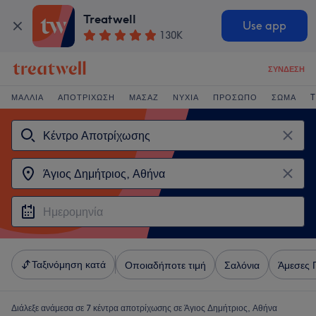
Treatwell
Use app
130K
ΣΎΝΔΕΣΗ
ΜΑΛΛΙΆ
ΑΠΟΤΡΊΧΩΣΗ
ΜΑΣΆΖ
ΝΎΧΙΑ
ΠΡΌΣΩΠΟ
ΣΏΜΑ
T
Ταξινόμηση κατά
Οποιαδήποτε τιμή
Σαλόνια
Άμεσες 
Διάλεξε ανάμεσα σε 7
κέντρα αποτρίχωσης σε Άγιος Δημήτριος, Αθήνα