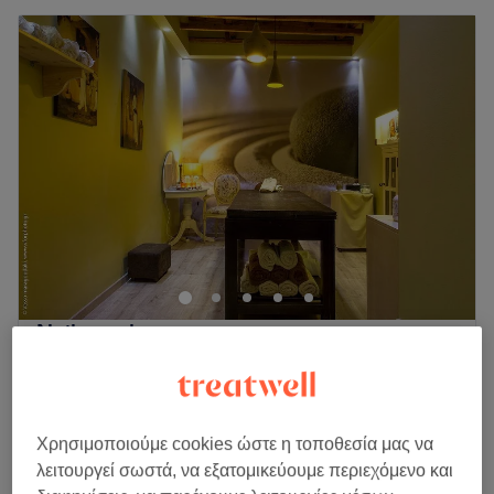
Nails spa bar
4,9
1000 κριτικές
Άγιος Δημήτριος, Αθήνα
Εμφάνιση στον χάρτη
€ 80
Laser πρόσωπο, μασχάλη, χέρια
45 λεπτά
€ 120
Χρησιμοποιούμε cookies ώστε η τοποθεσία μας να
λειτουργεί σωστά, να εξατομικεύουμε περιεχόμενο και
€ 120
Laser -Basic περιοχές