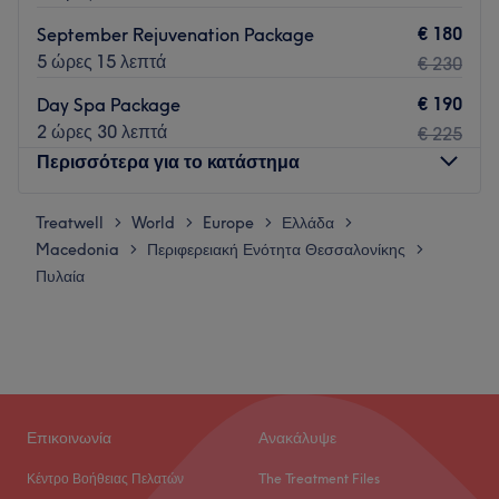
€ 180
September Rejuvenation Package
5 ώρες 15 λεπτά
€ 230
€ 190
Day Spa Package
2 ώρες 30 λεπτά
€ 225
Περισσότερα για το κατάστημα
Treatwell
Δευτέρα
World
Europe
Ελλάδα
08:00
–
20:00
>
>
>
>
Macedonia
Τρίτη
Περιφερειακή Ενότητα Θεσσαλονίκης
09:00
–
21:00
>
>
Πυλαία
Τετάρτη
08:00
–
20:00
Πέμπτη
08:00
–
21:00
Παρασκευή
08:00
–
20:00
Σάββατο
11:00
–
19:00
Κυριακή
11:00
–
19:00
Ένα Καταφύγιο Ισορροπίας,
Επικοινωνία
Ανακάλυψε
Μια Ήρεμη Απόδραση από τον Ρυθμό της Πόλης Στην
Κέντρο Βοήθειας Πελατών
The Treatment Files