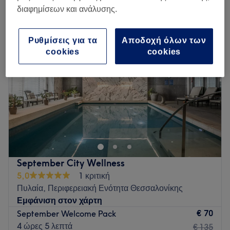
ημερήσιο spa κοντά Πυλαία, Περιφερειακή Ενότητα Θεσσαλονίκης
διαφημίσεων και ανάλυσης.
Ρυθμίσεις για τα
Αποδοχή όλων των
cookies
cookies
September City Wellness
5,0
1 κριτική
Πυλαία, Περιφερειακή Ενότητα Θεσσαλονίκης
Εμφάνιση στον χάρτη
€ 70
September Welcome Pack
4 ώρες 5 λεπτά
€ 135