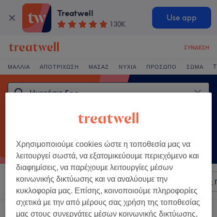
Treatwell
Use app
130K
ΣΎΝΔΕΣΗ
ΜΑΛΛΙΆ
ΑΠΟΤΡΊΧΩΣΗ
ΜΑΣΆΖ
ΝΎΧΙΑ
ΠΡΌΣΩΠΟ
ΣΏΜΑ
T
Χρησιμοποιούμε cookies ώστε η τοποθεσία μας να
λειτουργεί σωστά, να εξατομικεύουμε περιεχόμενο και
διαφημίσεις, να παρέχουμε λειτουργίες μέσων
κοινωνικής δικτύωσης και να αναλύουμε την
Ταξινόμηση κατά
Οποιαδήποτε τιμή
Σαλόνια
Άμεσες 
κυκλοφορία μας. Επίσης, κοινοποιούμε πληροφορίες
σχετικά με την από μέρους σας χρήση της τοποθεσίας
Ένα κατάστημα που προσφέρει:
μας στους συνεργάτες μέσων κοινωνικής δικτύωσης,