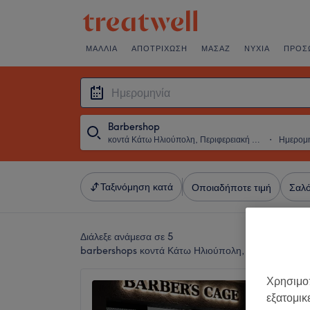
ΜΑΛΛΙΆ
ΑΠΟΤΡΊΧΩΣΗ
ΜΑΣΆΖ
ΝΎΧΙΑ
ΠΡΌΣ
Barbershop
κοντά Κάτω Ηλιούπολη, Περιφερειακή Ενότητα Θεσσαλονίκης
・
Ημερομ
Ταξινόμηση κατά
Οποιαδήποτε τιμή
Σαλό
Διάλεξε ανάμεσα σε 5
barbershops κοντά Κάτω Ηλιούπολη, Περιφερειακή
Χρησιμοπ
BARBE
εξατομικ
5,0