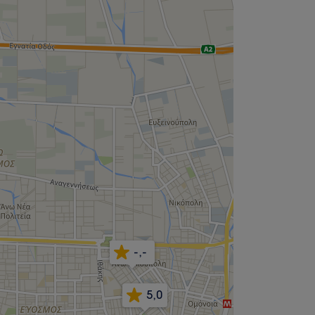
-,-
5,0