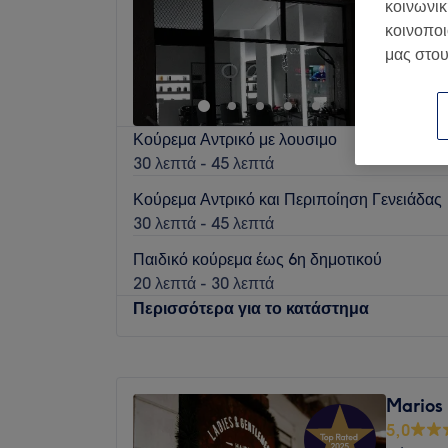
κοινωνικ
Εύοσμος
κοινοποι
Θεσσαλο
μας στου
Κούρεμα Αντρικό με λουσιμο
30 λεπτά - 45 λεπτά
Κούρεμα Αντρικό και Περιποίηση Γενειάδας
30 λεπτά - 45 λεπτά
Παιδικό κούρεμα έως 6η δημοτικού
20 λεπτά - 30 λεπτά
Περισσότερα για το κατάστημα
Δευτέρα
Κλειστό
Τρίτη
10:00
–
21:00
Marios 
Τετάρτη
10:00
–
21:00
5,0
Πέμπτη
10:00
–
21:00