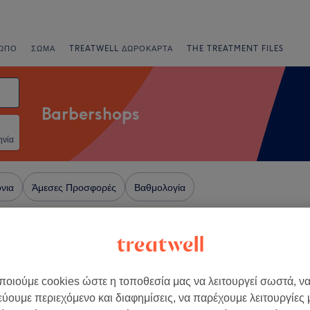
ΩΠΟ
ΣΏΜΑ
TREATWELL ΔΩΡΟΚΆΡΤΑ
THE TREATMENT FILES
Barbershops
ηνία
νια
Άμεσες Προσφορές
Βαθμολογία
 Ενότητα Θεσσαλονίκης
οιούμε cookies ώστε η τοποθεσία μας να λειτουργεί σωστά, ν
+
R’S CAGE
εύουμε περιεχόμενο και διαφημίσεις, να παρέχουμε λειτουργίες
69 κριτικές
−