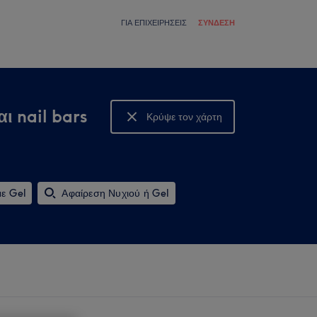
ΓΙΑ ΕΠΙΧΕΙΡΉΣΕΙΣ
ΣΎΝΔΕΣΗ
ι nail bars
Κρύψε τον χάρτη
Δες τον χάρτη
με Gel
Αφαίρεση Νυχιού ή Gel