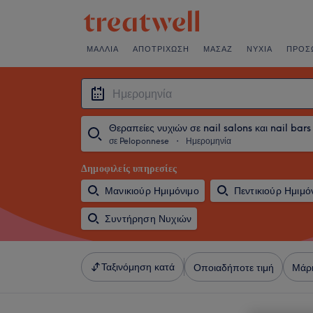
ΜΑΛΛΙΆ
ΑΠΟΤΡΊΧΩΣΗ
ΜΑΣΆΖ
ΝΎΧΙΑ
ΠΡΌΣ
Θεραπείες νυχιών σε nail salons και nail bars
σε Peloponnese
・
Ημερομηνία
Δημοφιλείς υπηρεσίες
Μανικιούρ Ημιμόνιμο
Πεντικιούρ Ημιμό
Συντήρηση Νυχιών
Ταξινόμηση κατά
Οποιαδήποτε τιμή
Μάρ