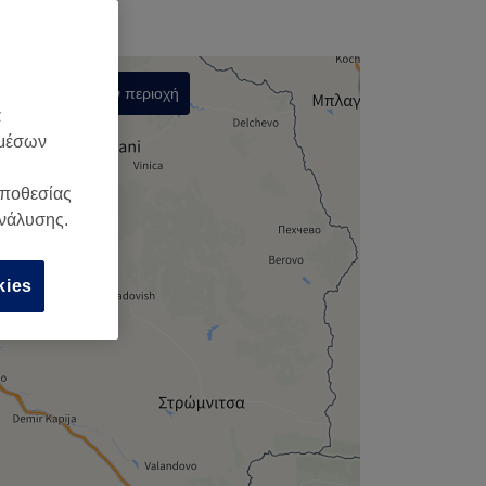
Αναζήτηση στην περιοχή
α
,
 μέσων
οποθεσίας
ανάλυσης.
kies