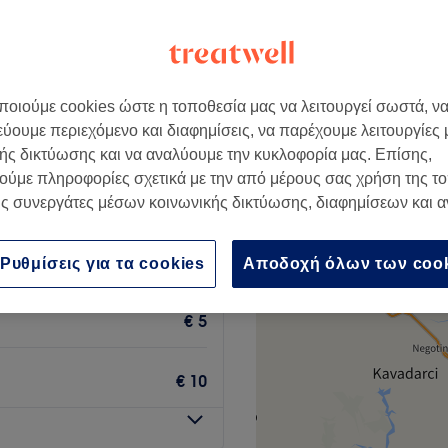
eloponnese
+
 Dust Nail Salon
6 κριτικές
−
οιούμε cookies ώστε η τοποθεσία μας να λειτουργεί σωστά, ν
εύουμε περιεχόμενο και διαφημίσεις, να παρέχουμε λειτουργίες
ής δικτύωσης και να αναλύουμε την κυκλοφορία μας. Επίσης,
ούμε πληροφορίες σχετικά με την από μέρους σας χρήση της τ
ς συνεργάτες μέσων κοινωνικής δικτύωσης, διαφημίσεων και 
€ 2
Ρυθμίσεις για τα cookies
Αποδοχή όλων των coo
€ 5
€ 10