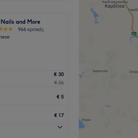
 Nails and More
966 κριτικές
nese
εται στον μεγάλο εμπορικό
€ 30
ίες άνω και κάτω άκρων.
€ 36
Go to venue
€ 5
€ 17