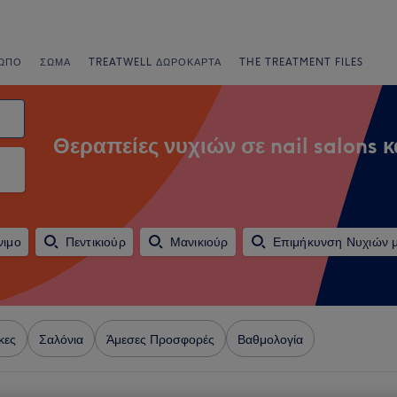
ΩΠΟ
ΣΏΜΑ
TREATWELL ΔΩΡΟΚΆΡΤΑ
THE TREATMENT FILES
Θεραπείες νυχιών σε nail salons κα
νιμο
Πεντικιούρ
Μανικιούρ
Επιμήκυνση Νυχιών 
κες
Σαλόνια
Άμεσες Προσφορές
Βαθμολογία