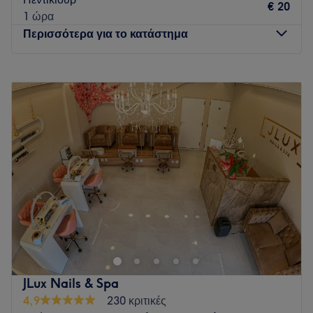
€ 20
1 ώρα
Περισσότερα για το κατάστημα
Δευτέρα
09:00
–
18:00
Τρίτη
09:00
–
18:00
Τετάρτη
09:00
–
18:00
Πέμπτη
09:00
–
18:00
Παρασκευή
09:00
–
18:00
Σάββατο
10:00
–
18:00
Κυριακή
Κλειστό
Το Mixcoco στο Ηράκλειο Κρήτης αποτελεί έναν σύγχρονο
προορισμό ομορφιάς και περιποίησης που προσφέρει
ολοκληρωμένες υπηρεσίες για την απόλυτη ανανέωσή σας.
Το εξειδικευμένο κέντρο αισθητικής ξεχωρίζει για την υψηλή
ποιότητα στις υπηρεσίες μανικιούρ και πεντικιούρ, το
JLux Nails & Spa
επαγγελματικό μακιγιάζ, καθώς και για τις προηγμένες
4,9
230 κριτικές
τεχνικές ημιμόνιμου μακιγιάζ φρυδιών.