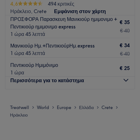
4,6
494 κριτικές
Ηράκλειο, Crete
Εμφάνιση στον χάρτη
ΠΡΟΣΦΟΡΑ Παρασκευη Μανικιούρ ημιμονιμο +
€ 35
Πεντικιούρ ημιμονιμο express
€ 40
1 ώρα 45 λεπτά
€ 34
Μανικιούρ Ημ.+ΠεντικιούρΗμ.express
1 ώρα 45 λεπτά
€ 40
Πεντικιούρ Ημιμόνιμο
€ 25
1 ώρα
Περισσότερα για το κατάστημα
Δευτέρα
Κλειστό
Τρίτη
09:30
–
21:00
Treatwell
World
Europe
Ελλάδα
Crete
>
>
>
>
>
Τετάρτη
09:30
–
20:00
Ηράκλειο
Πέμπτη
09:30
–
21:00
Παρασκευή
09:30
–
21:00
Σάββατο
09:30
–
17:00