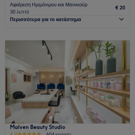
Go to venue
Αφαίρεση Ημιμόνιμου και Μανικιούρ
€ 20
30 λεπτά
Περισσότερα για το κατάστημα
Δευτέρα
09:30
–
21:00
Τρίτη
09:30
–
21:00
Τετάρτη
09:30
–
21:00
Πέμπτη
09:30
–
21:00
Παρασκευή
09:30
–
21:00
Σάββατο
09:30
–
17:00
Κυριακή
Κλειστό
Go to venue
Malven Beauty Studio
4,9
604 κριτικές