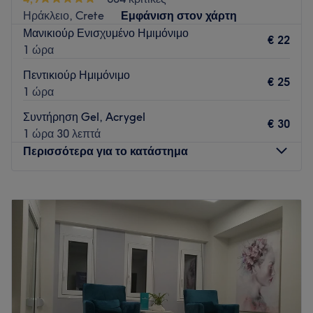
Ηράκλειο, Crete
Εμφάνιση στον χάρτη
Μανικιούρ Ενισχυμένο Ημιμόνιμο
€ 22
1 ώρα
Πεντικιούρ Ημιμόνιμο
€ 25
1 ώρα
Συντήρηση Gel, Acrygel
€ 30
1 ώρα 30 λεπτά
Περισσότερα για το κατάστημα
Δευτέρα
Κλειστό
Τρίτη
10:00
–
20:00
Τετάρτη
10:00
–
20:00
Πέμπτη
10:00
–
20:00
Παρασκευή
10:00
–
20:00
Σάββατο
09:00
–
17:00
Κυριακή
Κλειστό