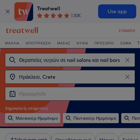
Treatwell
Use app
130K
ΣΎΝΔΕΣΗ
ΜΑΛΛΙΆ
ΑΠΟΤΡΊΧΩΣΗ
ΜΑΣΆΖ
ΝΎΧΙΑ
ΠΡΌΣΩΠΟ
ΣΏΜΑ
T
Δημοφιλείς υπηρεσίες
Μανικιούρ Ημιμόνιμο
Πεντικιούρ Ημιμόνιμο
Πεν
Ταξινόμηση κατά