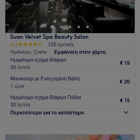
Το Essential Beauty Services βρίσκεται στο Ηράκλειο και
προσφέρει μια μεγάλη γκάμα υπηρεσιών ομορφιάς.
Go to venue
Suan Velvet Spa Beauty Salon
4,6
120 κριτικές
Ηράκλειο, Crete
Εμφάνιση στον χάρτη
Ημιμόνιμο σχημα Βάψιμο
€ 15
30 λεπτά
Μανικιούρ με Ενισχυμένη Βάση
€ 20
1 ώρα
Ημιμόνιμο σχημα Βάψιμο Πόδια
€ 15
30 λεπτά
Περισσότερα για το κατάστημα
Δευτέρα
09:00
–
15:00
Τρίτη
09:00
–
18:00