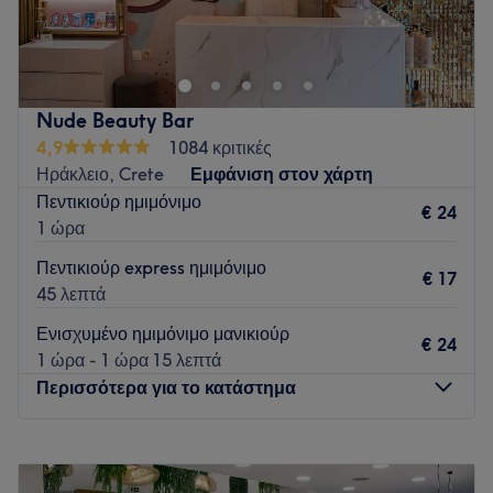
Go to venue
Nude Beauty Bar
4,9
1084 κριτικές
Ηράκλειο, Crete
Εμφάνιση στον χάρτη
Πεντικιούρ ημιμόνιμο
€ 24
1 ώρα
Πεντικιούρ express ημιμόνιμο
€ 17
45 λεπτά
Ενισχυμένο ημιμόνιμο μανικιούρ
€ 24
1 ώρα - 1 ώρα 15 λεπτά
Περισσότερα για το κατάστημα
Δευτέρα
Κλειστό
Τρίτη
09:00
–
20:00