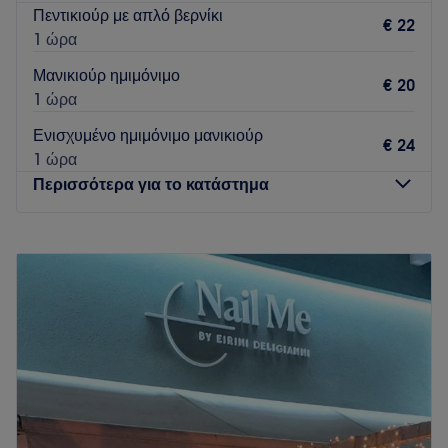
Πεντικιούρ με απλό βερνίκι
€ 22
1 ώρα
Μανικιούρ ημιμόνιμο
€ 20
1 ώρα
Ενισχυμένο ημιμόνιμο μανικιούρ
€ 24
1 ώρα
Περισσότερα για το κατάστημα
Δευτέρα
Κλειστό
Τρίτη
09:00
–
20:00
Τετάρτη
09:00
–
20:00
Πέμπτη
09:00
–
20:00
Παρασκευή
09:00
–
20:00
Σάββατο
09:00
–
17:00
Κυριακή
Κλειστό
Καλώς ήλθατε στο κατάστημα Onyx Nail & Brow Bar στο