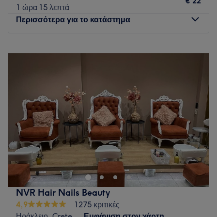
€ 22
1 ώρα 15 λεπτά
Περισσότερα για το κατάστημα
Δευτέρα
09:00
–
17:00
Τρίτη
09:00
–
20:00
Τετάρτη
09:00
–
20:00
Πέμπτη
09:00
–
20:00
Παρασκευή
09:00
–
20:00
Σάββατο
09:00
–
16:00
Κυριακή
Κλειστό
Το Peacock Haus of Nails είναι η κατάλληλη επιλογή για
εσένα που θέλεις να ανανεωθείς και να ανεβάσεις την
ψυχολογία σου. Το κατάστημα βρίσκεται στο Ηράκλειο
Κρήτης και προσφέρει υπηρεσίες μανικιούρ, πεντικιούρ
καθώς επίσης και περιποιήσεις φρυδιών και βλεφαρίδων.
NVR Hair Nails Beauty
Ένα ευχάριστο και φιλόξενο περιβάλλον σε περιμένει για να
4,9
1275 κριτικές
χαλαρώσεις και να ανανεωθείς!
Ηράκλειο, Crete
Εμφάνιση στον χάρτη