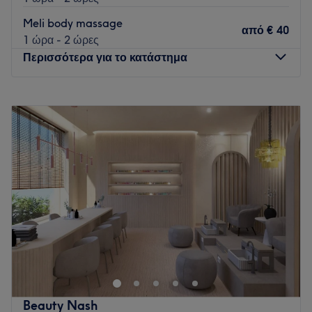
Meli body massage
από
€ 40
1 ώρα - 2 ώρες
Περισσότερα για το κατάστημα
Δευτέρα
Κλειστό
Τρίτη
14:00
–
22:00
Τετάρτη
14:00
–
22:00
Πέμπτη
14:00
–
22:00
Παρασκευή
14:00
–
22:00
Σάββατο
13:00
–
21:00
Κυριακή
Κλειστό
Το Melispa - Θέρμη σας προσφέρει μία μεγάλη γκάμα
υπηρεσιών μασάζ.
Go to venue
Beauty Nash