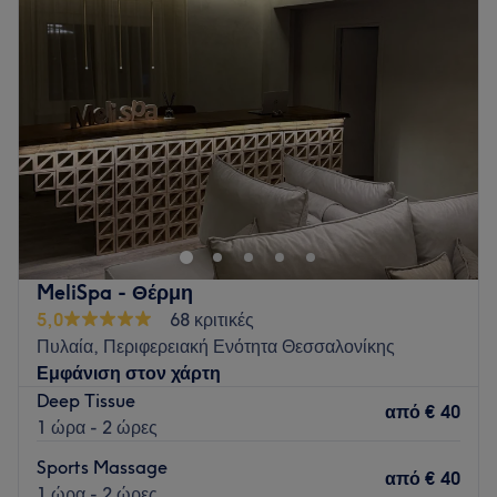
Τετάρτη
10:00
–
20:00
Πέμπτη
10:00
–
20:00
Παρασκευή
10:00
–
20:00
Σάββατο
10:00
–
17:00
Κυριακή
Κλειστό
Εξειδικεύομαι στο λεμφικό, το αντικυτταριδικό μασάζ και το
μασάζ αποκατάστασης μετά την άσκηση, προσφέροντας
εξατομικευμένα μασάζ προσαρμοσμένα στις ανάγκες σας.
Go to venue
MeliSpa - Θέρμη
5,0
68 κριτικές
Πυλαία, Περιφερειακή Ενότητα Θεσσαλονίκης
Εμφάνιση στον χάρτη
Deep Tissue
από
€ 40
1 ώρα - 2 ώρες
Sports Massage
από
€ 40
1 ώρα - 2 ώρες