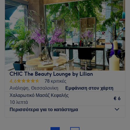
Τετάρτη
10:00
–
15:00
Πέμπτη
10:00
–
20:00
Παρασκευή
10:00
–
20:00
Σάββατο
10:00
–
15:00
Κυριακή
Κλειστό
Το Hairworks by Maria Alexiou βρίσκεται στην
Θεσσαλονίκη και προσφέρει μια μεγάλη γκάμα υπηρεσιών
ομορφιάς
Go to venue
CHIC The Beauty Lounge by Lilian
4,6
78 κριτικές
Ανάληψη, Θεσσαλονίκη
Εμφάνιση στον χάρτη
Χαλαρωτικό Μασάζ Κεφαλής
€ 6
10 λεπτά
Περισσότερα για το κατάστημα
Δευτέρα
Κλειστό