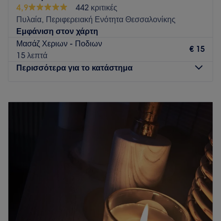
4,9
442 κριτικές
Πυλαία, Περιφερειακή Ενότητα Θεσσαλονίκης
Εμφάνιση στον χάρτη
Μασάζ Χεριων - Ποδιων
€ 15
15 λεπτά
Περισσότερα για το κατάστημα
Δευτέρα
09:30
–
21:00
Τρίτη
09:30
–
21:00
Τετάρτη
09:30
–
21:00
Πέμπτη
09:30
–
21:00
Παρασκευή
09:30
–
21:00
Σάββατο
09:30
–
20:00
Κυριακή
Κλειστό
Go to venue