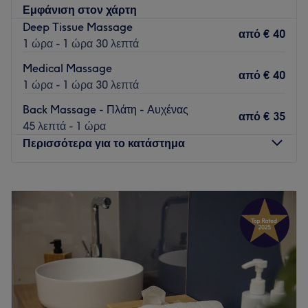
Εμφάνιση στον χάρτη
Deep Tissue Massage
από
€ 40
1 ώρα - 1 ώρα 30 λεπτά
Medical Massage
από
€ 40
1 ώρα - 1 ώρα 30 λεπτά
Back Massage - Πλάτη - Αυχένας
από
€ 35
45 λεπτά - 1 ώρα
Περισσότερα για το κατάστημα
Δευτέρα
11:00
–
21:00
Τρίτη
11:00
–
21:00
Τετάρτη
11:00
–
21:00
Πέμπτη
11:00
–
21:00
Παρασκευή
11:00
–
21:00
Σάββατο
11:00
–
16:00
Κυριακή
Κλειστό