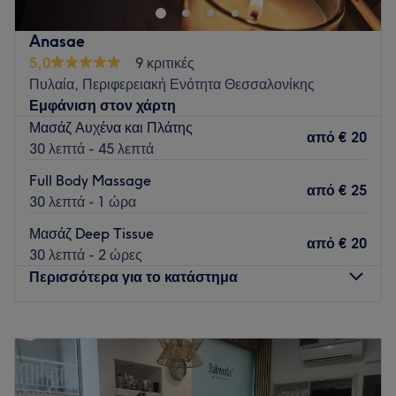
Anasae
5,0
9 κριτικές
Πυλαία, Περιφερειακή Ενότητα Θεσσαλονίκης
Εμφάνιση στον χάρτη
Μασάζ Αυχένα και Πλάτης
από
€ 20
30 λεπτά - 45 λεπτά
Full Body Massage
από
€ 25
30 λεπτά - 1 ώρα
Μασάζ Deep Tissue
από
€ 20
30 λεπτά - 2 ώρες
Περισσότερα για το κατάστημα
Δευτέρα
10:00
–
20:00
Τρίτη
10:00
–
20:00
Τετάρτη
10:00
–
20:00
Πέμπτη
10:00
–
20:00