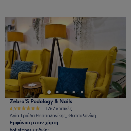
Ειδικεύονται σε: Μασάζ.
Extras: Θέση στάθμευσης δίπλα από το κατάστημα.
Δευτέρα
10:00
–
20:30
Go to venue
Τρίτη
10:00
–
20:30
Τετάρτη
10:00
–
20:30
Πέμπτη
10:00
–
20:30
Παρασκευή
10:00
–
20:30
Σάββατο
10:00
–
15:00
Κυριακή
Κλειστό
Στο
Girl in ΔΕΛΦΩΝ 153
η ομορφιά αποκτά άλλη διάσταση.
Σε έναν χώρο
150 τ.μ. και δύο ορόφων
, σχεδιασμένο με ροζ
και μπεζ πολυτελείς λεπτομέρειες, σας υποδεχόμαστε σε μια
εμπειρία που ξεπερνά τα συνηθισμένα. Προσφέρουμε 70+
κορυφαίες υπηρεσίες όπως θεραπείες προσώπου &
Zebra'S Podology & Nails
σώματος, τριοδικό laser, μανικιούρ, πεντικιούρ, lash &
4,9
1767 κριτικές
brow lift, μασάζ, solarium. Η ομάδα μας ξεχωρίζει για τον
Αγία Τριάδα Θεσσαλονίκης, Θεσσαλονίκη
επαγγελματισμό και τη φροντίδα, δημιουργώντας
Εμφάνιση στον χάρτη
αποτελέσματα αντάξια της υψηλής αισθητικής μας.
hot stones ποδιών