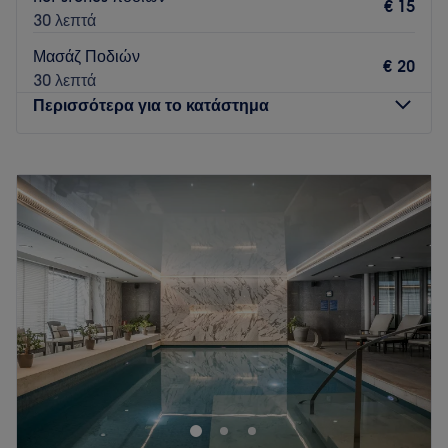
€ 15
Go to venue
30 λεπτά
Μασάζ Ποδιών
€ 20
30 λεπτά
Περισσότερα για το κατάστημα
Δευτέρα
10:00
–
18:00
Τρίτη
10:00
–
20:00
Τετάρτη
10:00
–
19:00
Πέμπτη
10:00
–
20:00
Παρασκευή
10:00
–
20:00
Σάββατο
08:00
–
17:00
Κυριακή
Κλειστό
Το
Zebra'S Podology & Nails
στην Αγία Τριάδα
Θεσσαλονίκης είναι ένας εξειδικευμένος χώρος ομορφιάς και
περιποίησης άκρων που δημιουργήθηκε με αγάπη και
υπευθυνότητα. Χρησιμοποιούν αποκλειστικά επώνυμα και