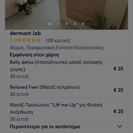
Το Love Nails & More στην Καλαμαριά «παραμυθένιος
πολυχώρος ομορφιάς» που συνδυάζει την υψηλή αισθητική
με την επαγγελματική φροντίδα. Ο χώρος ξεχωρίζει για τον
ρομαντισμό του, προσφέροντας μια αίσθηση διακριτικής
πολυτέλειας. Εξειδικεύεται σε υπηρεσίες μανικιούρ,
dermant.lab
πεντικιούρ και nail art, τεχνητά νύχια, περιποίηση φρυδιών,
5,0
100 κριτικές
μασάζ, αποτρίχωση, lash lift και brow lamination. Δίνουμε
Θέρμη, Περιφερειακή Ενότητα Θεσσαλονίκης
μεγάλη έμφαση στην καθαριότητα ιατρικών προτύπων και
Εμφάνιση στον χάρτη
στη χρήση άριστης ποιότητας υλικών και εργαλείων.
Belly detox (Αποτοξινωτικό μασάζ κοιλιακής
Go to venue
€ 25
χώρας)
30 λεπτά
Relaxed Feet (Μασάζ πελμάτων)
€ 25
30 λεπτά
Μασάζ Προσώπου "Lift me Up" για Φυσική
€ 25
Ανόρθωση
30 λεπτά
Περισσότερα για το κατάστημα