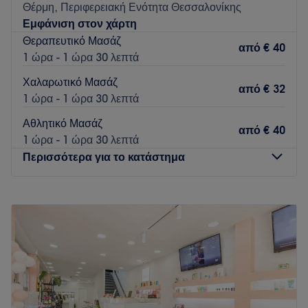
Θέρμη, Περιφερειακή Ενότητα Θεσσαλονίκης
Συγκοινωνία:
Εμφάνιση στον χάρτη
Θεραπευτικό Μασάζ
Το κατάστημα βρίσκεται λίγα λεπτά με τα πόδια από την
από
€ 40
1 ώρα - 1 ώρα 30 λεπτά
στάση του λεωφορείου 5
Χαλαρωτικό Μασάζ
Η ομάδα
:
από
€ 32
1 ώρα - 1 ώρα 30 λεπτά
Το προσωπικό είναι άρτια εκπαιδευμένο με πολλά χρόνια
εμπειρίας, έτοιμο να σας χαρίσει μια ξεχωριστή εμπειρία.
Αθλητικό Μασάζ
από
€ 40
1 ώρα - 1 ώρα 30 λεπτά
Τι μας αρέσει:
Περισσότερα για το κατάστημα
Περιβάλλον: Χαλαρωτικό και φιλόξενο
Ειδικεύονται σε: Υπηρεσίες Μασάζ
Δευτέρα
10:00
–
21:00
Go to venue
Τρίτη
10:00
–
21:00
Τετάρτη
10:00
–
21:00
Πέμπτη
10:00
–
21:00
Παρασκευή
10:00
–
21:00
Σάββατο
10:00
–
18:00
Κυριακή
Κλειστό