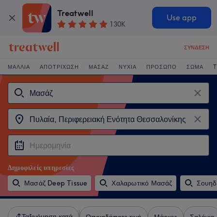
Treatwell
Use app
130K
ΣΎΝΔΕΣΗ
ΜΑΛΛΙΆ
ΑΠΟΤΡΊΧΩΣΗ
ΜΑΣΆΖ
ΝΎΧΙΑ
ΠΡΌΣΩΠΟ
ΣΏΜΑ
T
Δημοφιλείς υπηρεσίες
Μασάζ Deep Tissue
Χαλαρωτικό Μασάζ
Σουηδ
Ταξινόμηση κατά