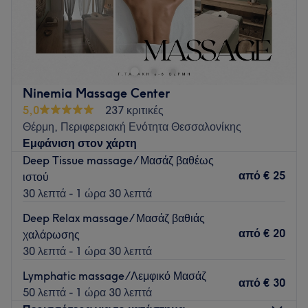
Καλώς ήρθατε στον χώρο του Beauty Hall skg, όπου η
ομορφιά συναντά την φροντίδα των ειδικών στην
περιποίηση άκρων και στην αισθητική. Το εκπαιδευμένο
προσωπικό μας είναι εδώ για να σας παρέχει
ολοκληρωμένες υπηρεσίες ομορφιάς και περιποίησης που
Ninemia Massage Center
θα ανανεώσουν άμεσα την εμφάνιση και την διάθεσή σας!
5,0
237 κριτικές
Ανυπομονούμε να σας γνωρίσουμε και να σας
Θέρμη, Περιφερειακή Ενότητα Θεσσαλονίκης
εξυπηρετήσουμε!
Εμφάνιση στον χάρτη
Go to venue
Deep Tissue massage/ Μασάζ βαθέως
από
€ 25
ιστού
30 λεπτά - 1 ώρα 30 λεπτά
Deep Relax massage/ Μασάζ βαθιάς
από
€ 20
χαλάρωσης
30 λεπτά - 1 ώρα 30 λεπτά
Lymphatic massage/Λεμφικό Μασάζ
από
€ 30
50 λεπτά - 1 ώρα 30 λεπτά