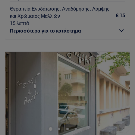
Θεραπεία Ενυδάτωσης, Αναδόμησης, Λάμψης
€ 15
και Χρώματος Μαλλιών
15 λεπτά
Περισσότερα για το κατάστημα
Δευτέρα
10:00
–
17:00
Τρίτη
09:00
–
19:00
Τετάρτη
09:00
–
17:00
Πέμπτη
09:00
–
19:00
Παρασκευή
09:00
–
19:00
Σάββατο
09:00
–
17:00
Κυριακή
Κλειστό
Το Bliss Nails Hair & More στο Κολωνάκι είναι ο χώρος που
ψάχνεις αν ενδιαφέρεσαι να περιποιηθείς τον εαυτό σου με
υπηρεσίες κομμωτικής, περιποίησης άκρων και μακιγιάζ.
Δώσε στον εαυτό σου τη φροντίδα που του αξίζει και
απόλαυσε το κάθε λεπτό στα χέρια των ειδικών.