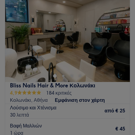
Τρίτη
10:00
–
20:00
Τετάρτη
10:00
–
19:00
Πέμπτη
10:00
–
20:00
Παρασκευή
10:00
–
20:00
Σάββατο
09:00
–
18:00
Κυριακή
Κλειστό
Το AMELLY Hair & Beauty Salon βρίσκεται στο Κολωνάκι
και προσφέρει μια μεγάλη γκάμα υπηρεσιών ομορφιάς.
Go to venue
Bliss Nails Hair & More Κολωνάκι
4,9
184 κριτικές
Κολωνάκι, Αθήνα
Εμφάνιση στον χάρτη
Λούσιμο και Χτένισμα
από
€ 25
30 λεπτά
Βαφή Μαλλιών
€ 45
1 ώρα