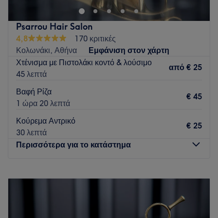
Psarrou Hair Salon
4,8
170 κριτικές
Κολωνάκι, Αθήνα
Εμφάνιση στον χάρτη
Χτένισμα με Πιστολάκι κοντό & λούσιμο
από
€ 25
45 λεπτά
Βαφή Ρίζα
€ 45
1 ώρα 20 λεπτά
Κούρεμα Αντρικό
€ 25
30 λεπτά
Περισσότερα για το κατάστημα
Δευτέρα
07:30
–
16:00
Τρίτη
07:30
–
18:00
Τετάρτη
07:30
–
16:00
Πέμπτη
07:30
–
17:00