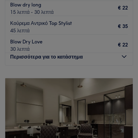
Blow dry long
€ 22
15 λεπτά - 30 λεπτά
Κούρεμα Αντρικό Top Stylist
€ 35
45 λεπτά
Blow Dry Love
€ 22
30 λεπτά
Περισσότερα για το κατάστημα
Δευτέρα
Κλειστό
Τρίτη
10:30
–
19:00
Τετάρτη
10:00
–
16:15
Πέμπτη
10:30
–
19:00
Παρασκευή
10:30
–
19:00
Σάββατο
10:00
–
16:30
Κυριακή
Κλειστό
Το Flatmates Hairdressing στο Κολωνάκι είναι ένας