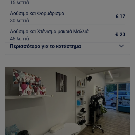
15 λεπτά
Λούσιμο και Φορμάρισμα
€ 17
30 λεπτά
Λούσιμο και Χτένισμα μακριά Μαλλιά
€ 23
45 λεπτά
Περισσότερα για το κατάστημα
Δευτέρα
Κλειστό
Τρίτη
09:00
–
20:00
Τετάρτη
09:00
–
18:00
Πέμπτη
09:00
–
20:00
Παρασκευή
09:00
–
20:00
Σάββατο
09:00
–
18:00
Κυριακή
Κλειστό
Το I AM Hair & More Salon προσφέρει σύγχρονες και
ποιοτικές υπηρεσίες κομμωτικής σε ένα μοντέρνο και φιλικό