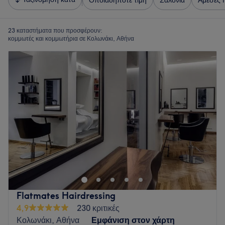
Οποιαδήποτε τιμή
Σαλόνια
Άμεσες 
23 καταστήματα που προσφέρουν:
κομμωτές και κομμωτήρια σε Κολωνάκι, Αθήνα
Flatmates Hairdressing
4,9
230 κριτικές
Κολωνάκι, Αθήνα
Εμφάνιση στον χάρτη