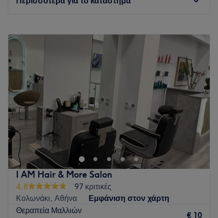
Περισσότερα για το κατάστημα
Δευτέρα
09:30
–
17:30
Τρίτη
10:30
–
19:30
Τετάρτη
09:30
–
17:30
Πέμπτη
10:30
–
19:30
Παρασκευή
10:30
–
19:30
Σάββατο
09:00
–
18:00
Κυριακή
Κλειστό
Go to venue
I AM Hair & More Salon
4,8
97 κριτικές
Κολωνάκι, Αθήνα
Εμφάνιση στον χάρτη
Θεραπεία Μαλλιών
€ 10