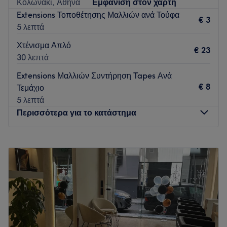
Κολωνάκι, Αθήνα
Εμφάνιση στον χάρτη
Extensions Τοποθέτησης Μαλλιών ανά Τούφα
€ 3
5 λεπτά
Χτένισμα Απλό
€ 23
30 λεπτά
Extensions Μαλλιών Συντήρηση Tapes Ανά
€ 8
Τεμάχιο
5 λεπτά
Περισσότερα για το κατάστημα
Δευτέρα
Κλειστό
Τρίτη
09:00
–
19:00
Τετάρτη
09:00
–
15:00
Πέμπτη
09:00
–
19:00
Παρασκευή
09:00
–
19:00
Σάββατο
09:00
–
17:00
Κυριακή
Κλειστό