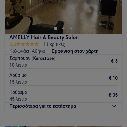
Go to venue
AMELLY Hair & Beauty Salon
5,0
11 κριτικές
Κολωνάκι, Αθήνα
Εμφάνιση στον χάρτη
Σαμπουάν (Kerastase)
€ 3
10 λεπτά
Λούσιμο
€ 10
15 λεπτά
Κούρεμα
€ 35
45 λεπτά
Περισσότερα για το κατάστημα
Δευτέρα
10:00
–
19:00