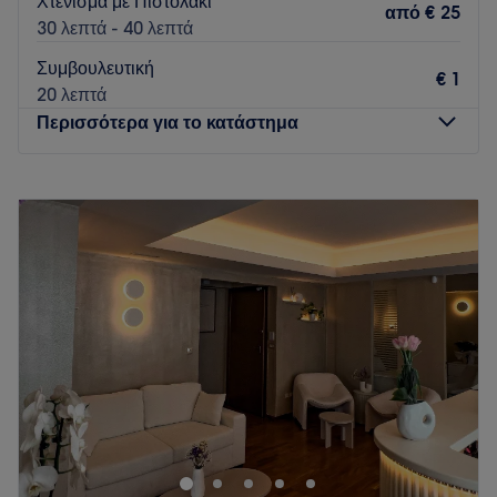
Χτένισμα με Πιστολάκι
από
€ 25
30 λεπτά - 40 λεπτά
Συμβουλευτική
€ 1
20 λεπτά
Περισσότερα για το κατάστημα
Δευτέρα
Κλειστό
Τρίτη
09:30
–
19:00
Τετάρτη
09:00
–
17:00
Πέμπτη
09:30
–
19:00
Παρασκευή
09:30
–
19:00
Σάββατο
09:00
–
17:00
Κυριακή
Κλειστό
Το Avgeri Hair Salon είναι ένα κομμωτήριο που βρίσκεται
στην Αθήνα. Προσφέρει μια πληθώρα από υπηρεσίες
ομορφιάς σε έναν φιλόξενο και άνετο χώρο. Αποτελεί ιδανική
επιλογή για όσες και όσους επιθυμούν να ανανεώσουν την