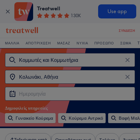
Treatwell
Use app
130K
ΣΎΝΔΕΣΗ
ΜΑΛΛΙΆ
ΑΠΟΤΡΊΧΩΣΗ
ΜΑΣΆΖ
ΝΎΧΙΑ
ΠΡΌΣΩΠΟ
ΣΏΜΑ
T
Δημοφιλείς υπηρεσίες
Γυναικείο Κούρεμα
Κούρεμα Αντρικό
Βαφή Μαλ
Ταξινόμηση κατά