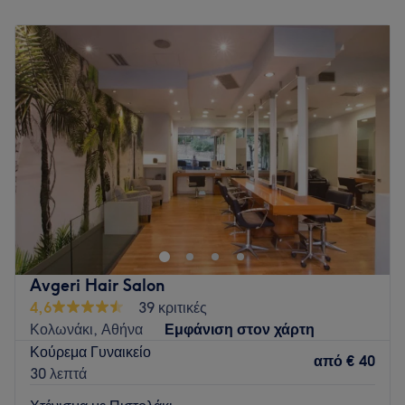
Δευτέρα
Κλειστό
Τρίτη
09:00
–
19:00
Τετάρτη
09:00
–
17:00
Πέμπτη
09:00
–
19:00
Παρασκευή
09:00
–
19:00
Σάββατο
09:00
–
17:00
Κυριακή
Κλειστό
Go to venue
Avgeri Hair Salon
4,6
39 κριτικές
Κολωνάκι, Αθήνα
Εμφάνιση στον χάρτη
Κούρεμα Γυναικείο
από
€ 40
30 λεπτά