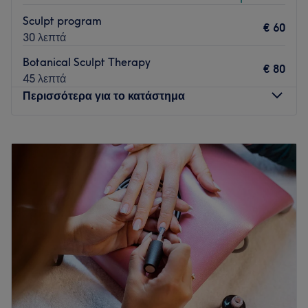
Sculpt program
€ 60
30 λεπτά
Botanical Sculpt Therapy
€ 80
45 λεπτά
Περισσότερα για το κατάστημα
Δευτέρα
Κλειστό
Τρίτη
10:30
–
20:00
Τετάρτη
10:30
–
20:00
Πέμπτη
10:30
–
20:00
Παρασκευή
10:30
–
20:00
Σάββατο
09:00
–
16:00
Κυριακή
Κλειστό
Σε έναν καινούργιο σύγχρονο χώρο αισθητικής στο
Afrodite΄s Beaute στο Περιστέρι μπορείς πραγματικά να
απολαύσεις κάθε είδους περιποίηση από τα έμπειρα χέρια