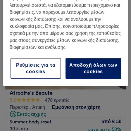
μαλλιά και ομορφιά κοντά Περιστέρι, Αττική
λειτουργεί σωστά, να εξατομικεύουμε περιεχόμενο και
διαφημίσεις, να παρέχουμε λειτουργίες μέσων
κοινωνικής δικτύωσης και να αναλύουμε την
κυκλοφορία μας. Επίσης, κοινοποιούμε πληροφορίες
σχετικά με την από μέρους σας χρήση της τοποθεσίας
μας στους συνεργάτες μέσων κοινωνικής δικτύωσης,
διαφημίσεων και ανάλυσης.
Ρυθμίσεις για τα
Αποδοχή όλων των
cookies
cookies
Afrodite's Beaute
5,0
478 κριτικές
Περιστέρι, Αττική
Εμφάνιση στον χάρτη
Εκτός αιχμής
από
€ 50
Summer body reset
30 λεπτά
save up to 50%