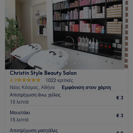
Πέμπτη
11:00
–
19:00
Παρασκευή
12:00
–
20:00
Σάββατο
10:00
–
18:00
Κυριακή
Κλειστό
Το Beauty4you by Armonia πλησίον της στάσης μετρό του
Αγίου Ιωάννη προσφέρει ποικιλία υπηρεσιών ομορφιάς για
να ανανεώσει το στυλ και τη διάθεσή σου. Το κατάστημα
προσφέρει υπηρεσίες κομμωτικής και περιποίησης άκρων
καθώς επίσης και αποτρίχωση με λέιζερ. Το προσωπικό είναι
Christin Style Beauty Salon
άρτια εκπαιδευμένο και φροντίζει να προσεγγίζει τον κάθε
4,9
1022 κριτικές
πελάτη ξεχωριστά με βάση τις ανάγκες και το στυλ του. Κάνε
Νέος Κόσμος, Αθήνα
Εμφάνιση στον χάρτη
ένα δώρο στον εαυτό σου και απόλαυσε ένα υπέροχο ταξίδι
Αποτρίχωση άνω χείλος
ομορφιάς!
€ 3
15 λεπτά
Συγκοινωνία:
Μουστάκι
€ 3
Το κατάστημα βρίσκεται δίπλα από τη στάση του μετρό
15 λεπτά
«Άγιος Ιωάννης».
Αποτρίχωση μασχάλες