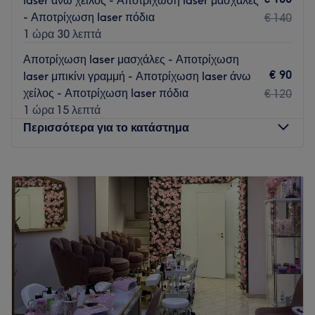
- Αποτρίχωση laser πόδια
€ 140
Go to venue
1 ώρα 30 λεπτά
Αποτρίχωση laser μασχάλες - Αποτρίχωση
€ 90
laser μπικίνι γραμμή - Αποτρίχωση laser άνω
χείλος - Αποτρίχωση laser πόδια
€ 120
1 ώρα 15 λεπτά
Περισσότερα για το κατάστημα
Δευτέρα
Κλειστό
Τρίτη
09:00
–
21:00
Τετάρτη
09:00
–
21:00
Πέμπτη
09:00
–
21:00
Παρασκευή
09:00
–
21:00
Σάββατο
09:00
–
18:00
Κυριακή
Κλειστό
Το Royal Aesthetic στον Άγιο Δημήτριο σε προσκαλεί να