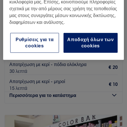
κυκλοφορία μας. Επίσης, κοινοποιούμε πληροφορίες
σχετικά με την από μέρους σας χρήση της τοποθεσίας
μας στους συνεργάτες μέσων κοινωνικής δικτύωσης,
διαφημίσεων και ανάλυσης.
Beauty4you by Aromania
4,8
2685 κριτικές
Ρυθμίσεις για τα
Αποδοχή όλων των
Άγιος Αρτέμιος, Αθήνα
Εμφάνιση στον χάρτη
cookies
cookies
Αποτρίχωση με κερί - χέρια
€ 10
15 λεπτά
Αποτρίχωση με κερί - πόδια ολόκληρα
€ 20
30 λεπτά
Αποτρίχωση με κερί - μηροί
€ 10
15 λεπτά
Περισσότερα για το κατάστημα
Δευτέρα
11:00
–
19:00
Τρίτη
11:00
–
19:00
Τετάρτη
11:00
–
19:00