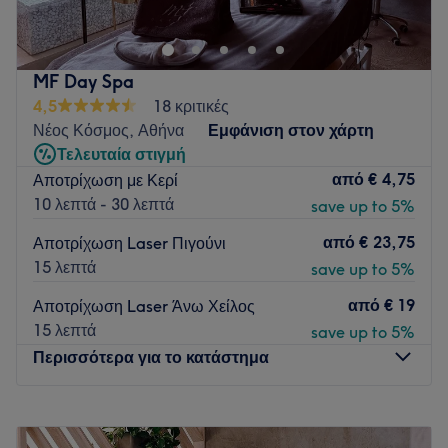
υπηρεσίες περιποίησης άκρων, φρυδιών και βλεφαρίδων.
Δώσε στον εαυτό σου τη φροντίδα που του αξίζει και
απόλαυσε το κάθε λεπτό στα χέρια των ειδικών.
MF Day Spa
Συγκοινωνία:
4,5
18 κριτικές
Νέος Κόσμος, Αθήνα
Εμφάνιση στον χάρτη
Το κατάστημα βρίσκεται σε απόσταση 5 λεπτών με τα πόδια
Τελευταία στιγμή
από τη στάση του μετρό «Δάφνη» και κοντά σε στάσεις
από
€ 4,75
Αποτρίχωση με Κερί
λεωφορείων.
10 λεπτά - 30 λεπτά
save up to 5%
Η ομάδα:
από
€ 23,75
Αποτρίχωση Laser Πιγούνι
Η ομάδα είναι άρτια εκπαιδευμένη για να σου προσφέρει
15 λεπτά
save up to 5%
υπηρεσίες υψηλού επιπέδου και να σε συμβουλέψει
σύμφωνα με τις ανάγκες σου.
από
€ 19
Αποτρίχωση Laser Άνω Χείλος
Τι μας αρέσει:
15 λεπτά
save up to 5%
Περιβάλλον: Φιλικό, χαλαρωτικό.
Περισσότερα για το κατάστημα
Ειδικεύονται σε: Μανικιούρ, πεντικιούρ, extensions
βλεφαρίδων.
Δευτέρα
15:00
–
18:00
Go to venue
Τρίτη
13:00
–
18:00