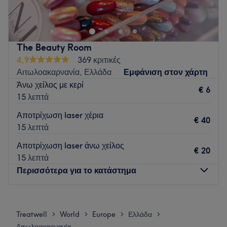
ειδικά σχεδιασμένη για εσένα που θέλεις να ξεχωρίζεις.
Go to venue
The Beauty Room
4,9
369 κριτικές
Αιτωλοακαρνανία, Ελλάδα
Εμφάνιση στον χάρτη
Άνω χείλος με κερί
€ 6
15 λεπτά
Αποτρίχωση laser χέρια
€ 40
15 λεπτά
Αποτρίχωση laser άνω χείλος
€ 20
15 λεπτά
Περισσότερα για το κατάστημα
Δευτέρα
10:00
–
18:00
Τρίτη
10:00
–
18:00
Treatwell
World
Europe
Ελλάδα
>
>
>
>
Τετάρτη
10:00
–
18:00
Αιτωλοακαρνανία