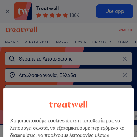
Treatwell
Use app
130K
ΣΎΝΔΕΣΗ
ΜΑΛΛΙΆ
ΑΠΟΤΡΊΧΩΣΗ
ΜΑΣΆΖ
ΝΎΧΙΑ
ΠΡΌΣΩΠΟ
ΣΏΜΑ
T
Δημοφιλείς υπηρεσίες
Αποτρίχωση με Κερί για Γυναίκες Πόδια
Αποτρίχωση με
Χρησιμοποιούμε cookies ώστε η τοποθεσία μας να
λειτουργεί σωστά, να εξατομικεύουμε περιεχόμενο και
διαφημίσεις, να παρέχουμε λειτουργίες μέσων
Ταξινόμηση κατά