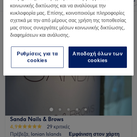
Οποιαδήποτε τιμή
Μάρκες
Σαλόνια
κοινωνικής δικτύωσης και να αναλύουμε την
κυκλοφορία μας. Επίσης, κοινοποιούμε πληροφορίες
2 καταστήματα που προσφέρουν:
σχετικά με την από μέρους σας χρήση της τοποθεσίας
θεραπείες αποτρίχωσης κοντά Αιτωλοακαρνανία, Ελλάδα
μας στους συνεργάτες μέσων κοινωνικής δικτύωσης,
διαφημίσεων και ανάλυσης.
Ρυθμίσεις για τα
Αποδοχή όλων των
cookies
cookies
Sanda Nails & Brows
4,9
29 κριτικές
Πρέβεζα, Ionian Islands
Εμφάνιση στον χάρτη