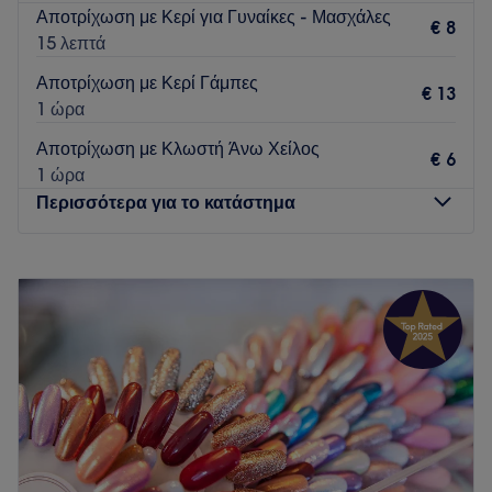
Αποτρίχωση με Κερί για Γυναίκες - Μασχάλες
€ 8
15 λεπτά
Αποτρίχωση με Κερί Γάμπες
€ 13
1 ώρα
Αποτρίχωση με Κλωστή Άνω Χείλος
€ 6
1 ώρα
Περισσότερα για το κατάστημα
Δευτέρα
10:00
–
20:00
Τρίτη
10:00
–
21:00
Τετάρτη
10:00
–
20:00
Πέμπτη
10:00
–
21:00
Παρασκευή
10:00
–
21:00
Σάββατο
10:00
–
14:00
Κυριακή
Κλειστό
Εδώ, κάθε ραντεβού είναι μια μικρή απόδραση ομορφιάς,