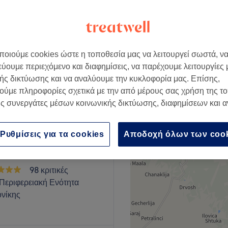
νίκη
οιούμε cookies ώστε η τοποθεσία μας να λειτουργεί σωστά, ν
εύουμε περιεχόμενο και διαφημίσεις, να παρέχουμε λειτουργίες
€ 45
ής δικτύωσης και να αναλύουμε την κυκλοφορία μας. Επίσης,
ούμε πληροφορίες σχετικά με την από μέρους σας χρήση της τ
ς συνεργάτες μέσων κοινωνικής δικτύωσης, διαφημίσεων και 
Ρυθμίσεις για τα cookies
Αποδοχή όλων των coo
e Hair and More
98 κριτικές
Περιφερειακή Ενότητα
νίκης
κό μέρος για να κάνεις ένα