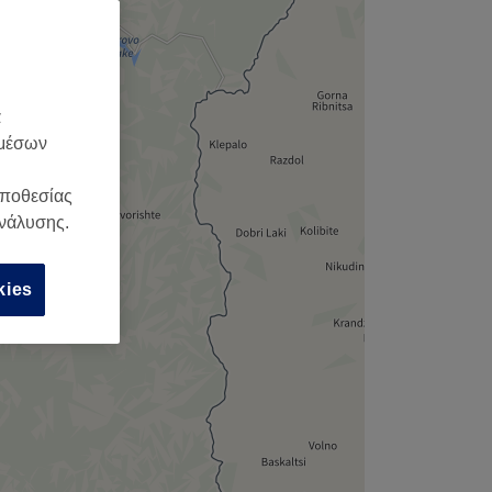
,
α
 μέσων
οποθεσίας
ανάλυσης.
kies