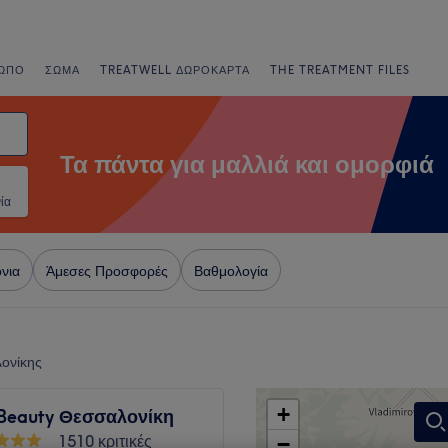
ΩΠΟ
ΣΏΜΑ
TREATWELL ΔΩΡΟΚΆΡΤΑ
THE TREATMENT FILES
Τα πάντα για μαλλιά και ομορφιά
ία
νια
Άμεσες Προσφορές
Βαθμολογία
λονίκης
+
 Beauty Θεσσαλονίκη
1510 κριτικές
−