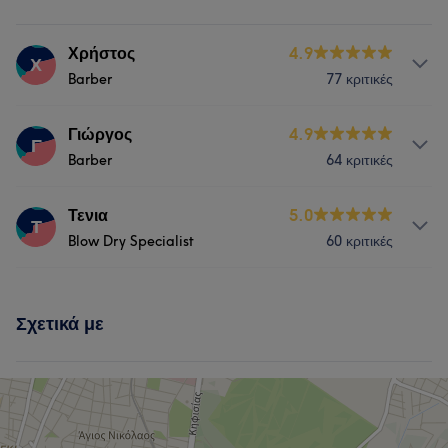
Χρήστος
4.9
Χ
Barber
77 κριτικές
Υπηρεσίες
Γιώργος
4.9
Γ
Barber
64 κριτικές
Μαλλιά
Υπηρεσίες
Τενια
5.0
Τ
Blow Dry Specialist
60 κριτικές
Μαλλιά
Υπηρεσίες
Σχετικά με
Μαλλιά