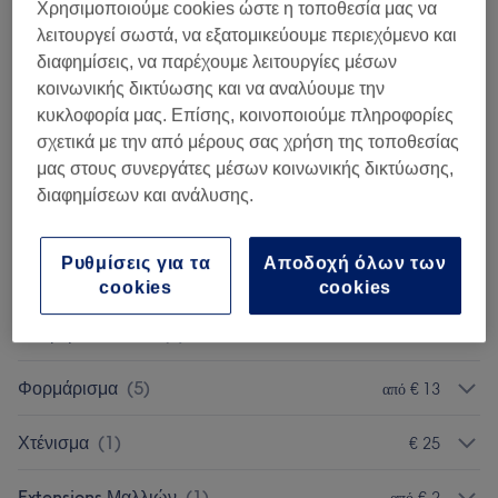
15 λεπτά
Προβολή Λεπτομερειών
Χρησιμοποιούμε cookies ώστε η τοποθεσία μας να
λειτουργεί σωστά, να εξατομικεύουμε περιεχόμενο και
διαφημίσεις, να παρέχουμε λειτουργίες μέσων
Αναζήτηση υπηρεσιών
κοινωνικής δικτύωσης και να αναλύουμε την
κυκλοφορία μας. Επίσης, κοινοποιούμε πληροφορίες
Θεραπείες Μαλλιών Και Τριχωτού
σχετικά με την από μέρους σας χρήση της τοποθεσίας
από € 3
μας στους συνεργάτες μέσων κοινωνικής δικτύωσης,
Κεφαλής
(
6
)
διαφημίσεων και ανάλυσης.
Κουρέματα
(
1
)
€ 25
Ρυθμίσεις για τα
Αποδοχή όλων των
Κούρεμα Αντρικό
(
1
)
€ 20
cookies
cookies
Κούρεμα Παιδικό
(
1
)
€ 15
Φορμάρισμα
(
5
)
από € 13
Χτένισμα
(
1
)
€ 25
Extensions Μαλλιών
(
1
)
από € 2