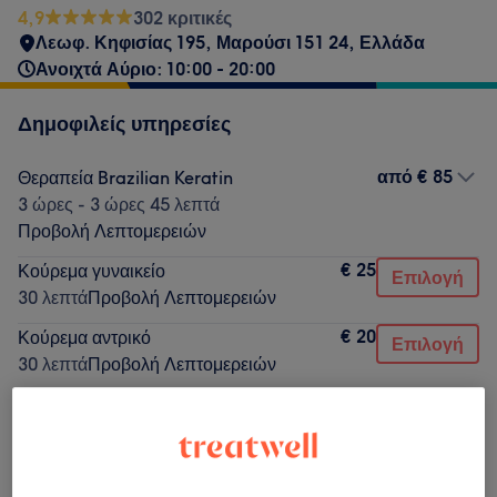
4,9
302 κριτικές
Λεωφ. Κηφισίας 195, Μαρούσι 151 24, Ελλάδα
Ανοιχτά Αύριο: 10:00 - 20:00
Δημοφιλείς υπηρεσίες
από
€ 85
Θεραπεία Brazilian Keratin
3 ώρες - 3 ώρες 45 λεπτά
Προβολή Λεπτομερειών
€ 25
Κούρεμα γυναικείο
Επιλογή
30 λεπτά
Προβολή Λεπτομερειών
€ 20
Κούρεμα αντρικό
Επιλογή
30 λεπτά
Προβολή Λεπτομερειών
από
€ 30
Βαφή Μαλλιών
30 λεπτά - 45 λεπτά
Προβολή Λεπτομερειών
€ 5
Λούσιμο ειδικό
Επιλογή