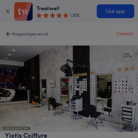
Treatwell
Use app
130K
Κομμωτήρια κοντά
ΣΎΝΔΕΣΗ
Yiotis Coiffure