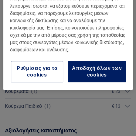
15 λεπτά
Προβολή Λεπτομερειών
λειτουργεί σωστά, να εξατομικεύουμε περιεχόμενο και
διαφημίσεις, να παρέχουμε λειτουργίες μέσων
Αναζήτηση υπηρεσιών
κοινωνικής δικτύωσης και να αναλύουμε την
κυκλοφορία μας. Επίσης, κοινοποιούμε πληροφορίες
σχετικά με την από μέρους σας χρήση της τοποθεσίας
Θεραπείες Μαλλιών Και Τριχωτού
μας στους συνεργάτες μέσων κοινωνικής δικτύωσης,
από € 5
Κεφαλής
(
4
)
διαφημίσεων και ανάλυσης.
Χτένισμα
(
2
)
από € 20
Ρυθμίσεις για τα
Αποδοχή όλων των
cookies
cookies
Κούρεμα Αντρικό
(
1
)
€ 20
Κουρέματα
(
1
)
€ 23
Κούρεμα Παιδικό
(
1
)
€ 13
Αξιολογήσεις καταστήματος