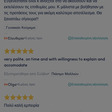
Ευγενέστατοι όλοι κ ανοιχτοί στο να ακούσουν και να
εκτελέσουν τις επιθυμίες μου. Κ μάλιστα με βοήθησαν με
τις προτάσεις τους για ακόμη καλύτερο αποτέλεσμα. Θα
ξαναπάω σίγουρα!!
Γυναικείο Κούρεμα
Ελευθερία
•
5 μήνες πριν
Επαληθευμένη αξιολόγηση
very polite, on time and with willingness to explain and
accomodate
Εξυπηρετήθηκε από Σύλβια
•
Πιάσιμο Μαλλιών
Olga
•
5 μήνες πριν
Επαληθευμένη αξιολόγηση
Πολύ καλή εμπειρία