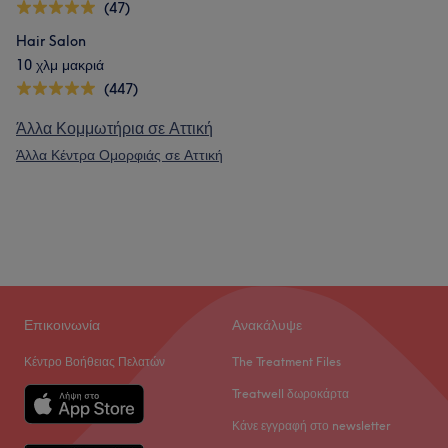
(47)
Hair Salon
10 χλμ μακριά
(447)
Άλλα Κομμωτήρια σε Αττική
Άλλα Κέντρα Ομορφιάς σε Αττική
Επικοινωνία
Ανακάλυψε
Κέντρο Βοήθειας Πελατών
The Treatment Files
Treatwell δωροκάρτα
Κάνε εγγραφή στο newsletter