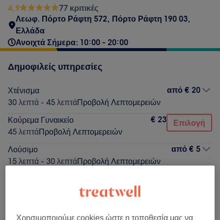
4,9
77 κριτικές
Λεωφ. Πόρτο Ράφτη 572, Πόρτο Ράφτη 190 03,
Ελλάδα
Ανοιχτά Σήμερα: 10:00 - 20:00
Δημοφιλείς υπηρεσίες
από
€ 20
Χτένισμα
30 λεπτά - 45 λεπτά
Προβολή Λεπτομερειών
€ 23
Κούρεμα Γυναικείο
Επιλογή
45 λεπτά
Προβολή Λεπτομερειών
από
€ 5
Λούσιμο
15 λεπτά - 30 λεπτά
Προβολή Λεπτομερειών
€ 10
Θεραπεία Αναδόμησης Μαλλιών
Επιλογή
15 λεπτά
Προβολή Λεπτομερειών
€ 10
Θεραπεία Μαλλιών
Χρησιμοποιούμε cookies ώστε η τοποθεσία μας να