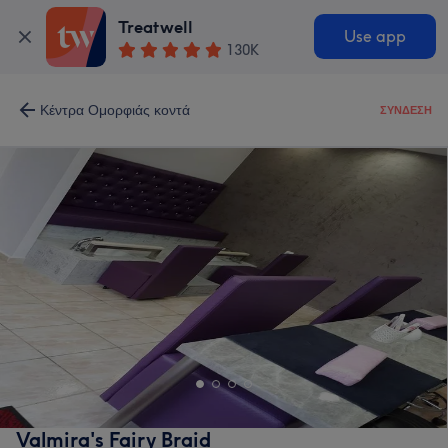
Treatwell
Use app
130K
Κέντρα Ομορφιάς κοντά
ΣΎΝΔΕΣΗ
Valmira's Fairy Braid