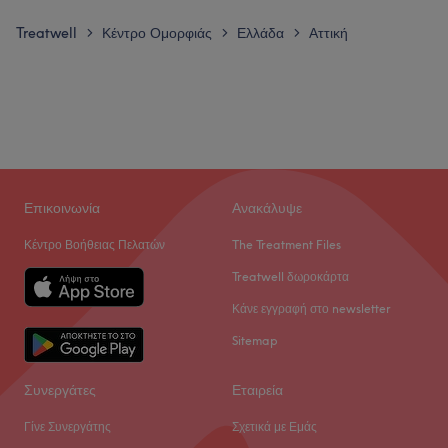
Treatwell
Κέντρο Ομορφιάς
Ελλάδα
Αττική
>
>
>
Επικοινωνία
Ανακάλυψε
Κέντρο Βοήθειας Πελατών
The Treatment Files
Treatwell δωροκάρτα
Κάνε εγγραφή στο newsletter
Sitemap
Συνεργάτες
Εταιρεία
Γίνε Συνεργάτης
Σχετικά με Εμάς