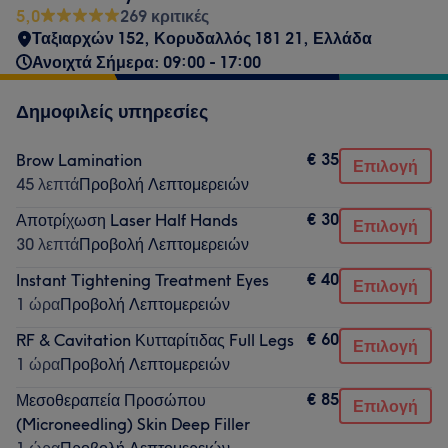
5,0
269 κριτικές
Ταξιαρχών 152, Κορυδαλλός 181 21, Ελλάδα
Ανοιχτά Σήμερα: 09:00 - 17:00
Δημοφιλείς υπηρεσίες
€ 35
Brow Lamination
Επιλογή
45 λεπτά
Προβολή Λεπτομερειών
€ 30
Αποτρίχωση Laser Half Hands
Επιλογή
30 λεπτά
Προβολή Λεπτομερειών
€ 40
Instant Tightening Treatment Eyes
Επιλογή
1 ώρα
Προβολή Λεπτομερειών
€ 60
RF & Cavitation Κυτταρίτιδας Full Legs
Επιλογή
1 ώρα
Προβολή Λεπτομερειών
€ 85
Μεσοθεραπεία Προσώπου
Επιλογή
(Microneedling) Skin Deep Filler