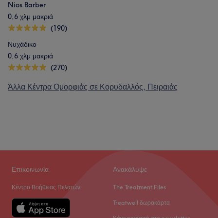
Nios Barber
0,6 χλμ μακριά
(190)
Νυχάδικο
0,6 χλμ μακριά
(270)
Άλλα Κέντρα Ομορφιάς σε Κορυδαλλός, Πειραιάς
Επικοινωνία
Ανακάλυψε
Κέντρο Βοήθειας Πελατών
The Treatment Files
Treatwell δωροκάρτα