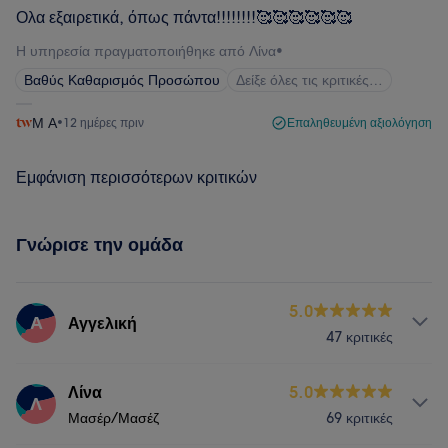
Ολα εξαιρετικά, όπως πάντα!!!!!!!!🥰🥰🥰🥰🥰🥰
Η υπηρεσία πραγματοποιήθηκε από Λίνα
•
Βαθύς Καθαρισμός Προσώπου
Δείξε όλες τις κριτικές…
Μ Α
•
12 ημέρες πριν
Επαληθευμένη αξιολόγηση
Εμφάνιση περισσότερων κριτικών
Γνώρισε την ομάδα
5.0
Α
Αγγελική
47 κριτικές
Υπηρεσίες
Λίνα
5.0
Λ
Μασέρ/Μασέζ
69 κριτικές
Σώμα
Μασάζ
Πρόσωπο