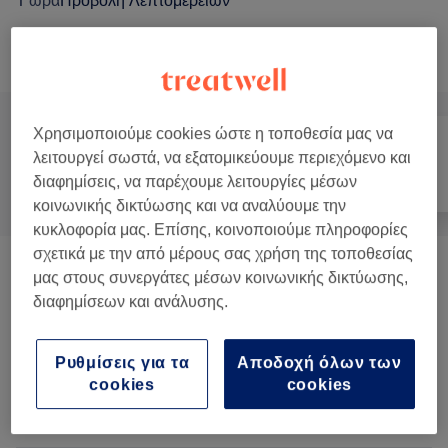
1 ώρα
Προβολή Λεπτομερειών
Αναζήτηση υπηρεσιών
Χρησιμοποιούμε cookies ώστε η τοποθεσία μας να
λειτουργεί σωστά, να εξατομικεύουμε περιεχόμενο και
Όλα
Αποτρίχωση
Πρόσωπο
διαφημίσεις, να παρέχουμε λειτουργίες μέσων
κοινωνικής δικτύωσης και να αναλύουμε την
κυκλοφορία μας. Επίσης, κοινοποιούμε πληροφορίες
σχετικά με την από μέρους σας χρήση της τοποθεσίας
Θεραπείες Προσώπου
(
47
)
από € 7
μας στους συνεργάτες μέσων κοινωνικής δικτύωσης,
διαφημίσεων και ανάλυσης.
Extensions Βλεφαρίδων Και Lash Lift
(
1
)
€ 40
Ρυθμίσεις για τα
Αποδοχή όλων των
Σχηματισμός Και Αποτρίχωση Φρυδιών
(
5
)
από € 10
cookies
cookies
Θεραπείες Σώματος
(
14
)
από € 25