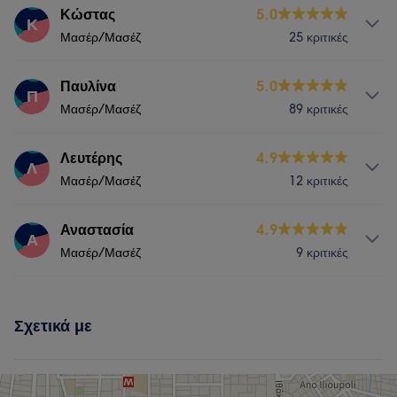
Κώστας
5.0
Κ
Μασέρ/Μασέζ
25 κριτικές
Υπηρεσίες
Παυλίνα
5.0
Π
Μασέρ/Μασέζ
89 κριτικές
Μασάζ
Μαλλιά
Συμβουλευτική & Ολιστική
Υπηρεσίες
Λευτέρης
4.9
Λ
Μασέρ/Μασέζ
12 κριτικές
Μασάζ
Μαλλιά
Συμβουλευτική & Ολιστική
Υπηρεσίες
Αναστασία
4.9
Α
Τι λένε οι πελάτες μας για Παυλίνα
Μασέρ/Μασέζ
9 κριτικές
Μασάζ
Μαλλιά
Συμβουλευτική & Ολιστική
Exceptional
7
Skilled
5
Υπηρεσίες
Σχετικά με
Μασάζ
Μαλλιά
Συμβουλευτική & Ολιστική