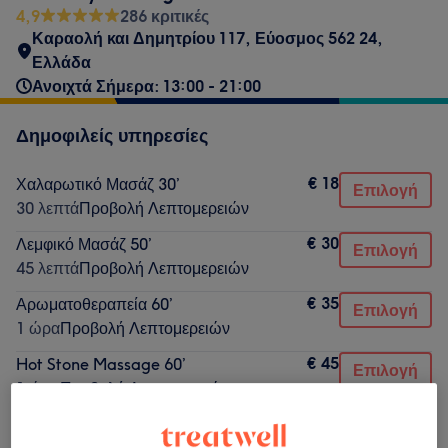
4,9
286 κριτικές
Καραολή και Δημητρίου 117, Εύοσμος 562 24,
Ελλάδα
Ανοιχτά Σήμερα: 13:00 - 21:00
Δημοφιλείς υπηρεσίες
€ 18
Χαλαρωτικό Μασάζ 30’
Επιλογή
30 λεπτά
Προβολή Λεπτομερειών
€ 30
Λεμφικό Μασάζ 50’
Επιλογή
45 λεπτά
Προβολή Λεπτομερειών
€ 35
Αρωματοθεραπεία 60’
Επιλογή
1 ώρα
Προβολή Λεπτομερειών
€ 45
Hot Stone Massage 60’
Επιλογή
1 ώρα
Προβολή Λεπτομερειών
€ 33
Μασάζ Βαθέως Ιστού 60’
Επιλογή