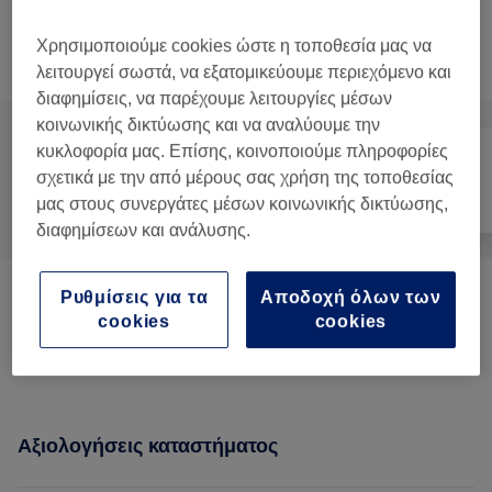
1 ώρα
Προβολή Λεπτομερειών
Χρησιμοποιούμε cookies ώστε η τοποθεσία μας να
Αναζήτηση υπηρεσιών
λειτουργεί σωστά, να εξατομικεύουμε περιεχόμενο και
διαφημίσεις, να παρέχουμε λειτουργίες μέσων
κοινωνικής δικτύωσης και να αναλύουμε την
κυκλοφορία μας. Επίσης, κοινοποιούμε πληροφορίες
σχετικά με την από μέρους σας χρήση της τοποθεσίας
Όλα
Μαλλιά
Μασάζ
μας στους συνεργάτες μέσων κοινωνικής δικτύωσης,
διαφημίσεων και ανάλυσης.
Ρυθμίσεις για τα
Αποδοχή όλων των
Μασάζ
(
13
)
από € 12
cookies
cookies
Θεραπείες Μαλλιών Και Τριχωτού Κεφαλής
(
1
)
€ 28
Αξιολογήσεις καταστήματος