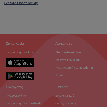
Ενότητα Θεσσαλονίκης
Επικοινωνία
Ανακάλυψε
Κέντρο Βοήθειας Πελατών
The Treatment Files
Treatwell δωροκάρτα
Κάνε εγγραφή στο newsletter
Sitemap
Συνεργάτες
Εταιρεία
Γίνε Συνεργάτης
Σχετικά με Εμάς
Κέντρο Βοήθειας Treatwell
Θέσεις Εργασίας