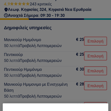
4,9
243 κριτικές
Λεωφ. Κηφισίας 324, Κηφισιά Νεα Ερυθραία
Ανοιχτά Σήμερα: 09:30 - 19:30
Δημοφιλείς υπηρεσίες
€ 25
Μανικιούρ Ημιμόνιμο
Επιλογή
50 λεπτά
Προβολή Λεπτομερειών
€ 25
Πεντικιούρ
Επιλογή
50 λεπτά
Προβολή Λεπτομερειών
€ 30
Πεντικιούρ Ημιμόνιμο
Επιλογή
50 λεπτά
Προβολή Λεπτομερειών
€ 28
Μανικιούρ Ημιμονιμο με Ενισχυμένη
Επιλογή
Βάση
50 λεπτά
Προβολή Λεπτομερειών
€ 18
Μανικιούρ
Επιλογή