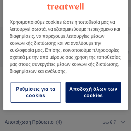
40 λεπτά
Προβολή Λεπτομερειών
Αναζήτηση υπηρεσιών
Χρησιμοποιούμε cookies ώστε η τοποθεσία μας να
λειτουργεί σωστά, να εξατομικεύουμε περιεχόμενο και
διαφημίσεις, να παρέχουμε λειτουργίες μέσων
κοινωνικής δικτύωσης και να αναλύουμε την
κυκλοφορία μας. Επίσης, κοινοποιούμε πληροφορίες
Όλα
Νύχια
Αποτρίχωση
σχετικά με την από μέρους σας χρήση της τοποθεσίας
μας στους συνεργάτες μέσων κοινωνικής δικτύωσης,
διαφημίσεων και ανάλυσης.
Μανικιούρ & Πεντικιούρ
(
23
)
από € 7
Ρυθμίσεις για τα
Αποδοχή όλων των
Τεχνητά Νύχια
(
8
)
από € 25
cookies
cookies
Nail Extras
(
4
)
από € 3
Αποτρίχωση Πρόσωπο
(
4
)
από € 7