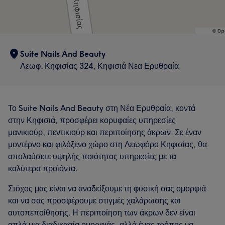
Suite Nails And Beauty
Λεωφ. Κηφισίας 324, Κηφισιά Νεα Ερυθραία
Το Suite Nails And Beauty στη Νέα Ερυθραία, κοντά
στην Κηφισιά, προσφέρει κορυφαίες υπηρεσίες
μανικιούρ, πεντικιούρ και περιποίησης άκρων. Σε έναν
μοντέρνο και φιλόξενο χώρο στη Λεωφόρο Κηφισίας, θα
Τι λένε οι πελάτες μας για Ελεονωρα
απολαύσετε υψηλής ποιότητας υπηρεσίες με τα
καλύτερα προϊόντα.
Experienced
10
Good attention to detail
8
Στόχος μας είναι να αναδείξουμε τη φυσική σας ομορφιά
Professional
6
Exceptional
5
και να σας προσφέρουμε στιγμές χαλάρωσης και
αυτοπεποίθησης. Η περιποίηση των άκρων δεν είναι
απλά μια διαδικασία ομορφιάς, αλλά ένας τρόπος να