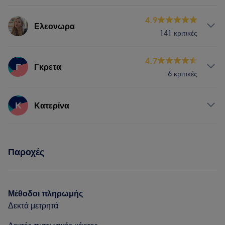
4.9
Ελεονωρα
141 κριτικές
Υπηρεσίες
4.7
Γ
Γκρετα
6 κριτικές
Νύχια
Πρόσωπο
Αποτρίχωση
Υπηρεσίες
Κ
Κατερίνα
Πορτφόλιο
Νύχια
Πρόσωπο
Αποτρίχωση
Υπηρεσίες
Παροχές
Νύχια
Πρόσωπο
Αποτρίχωση
Μέθοδοι πληρωμής
Δεκτά μετρητά