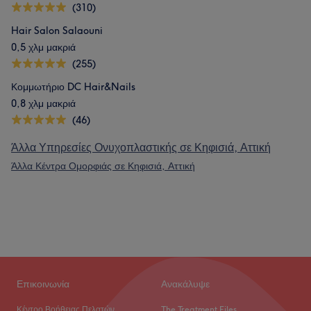
(310)
Hair Salon Salaouni
0,5 χλμ μακριά
(255)
Κομμωτήριο DC Hair&Nails
0,8 χλμ μακριά
(46)
Άλλα Υπηρεσίες Ονυχοπλαστικής σε Κηφισιά, Αττική
Άλλα Κέντρα Ομορφιάς σε Κηφισιά, Αττική
Επικοινωνία
Ανακάλυψε
Κέντρο Βοήθειας Πελατών
The Treatment Files