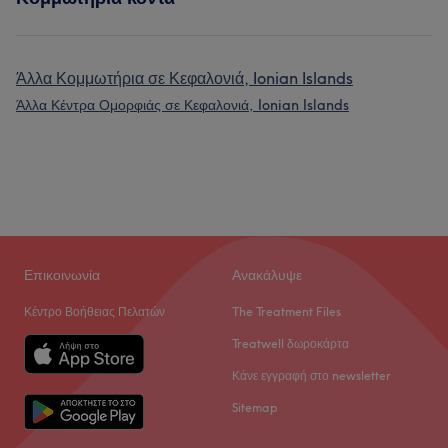
Άλλα Κομμωτήρια σε Κεφαλονιά, Ionian Islands
Άλλα Κέντρα Ομορφιάς σε Κεφαλονιά, Ionian Islands
Επικοινωνία
Ανακάλυψε
Κέντρο Βοήθειας Πελατών
The Treatment Files
Treatwell δωροκάρτα
Κάνε εγγραφή στο newsletter
Sitemap