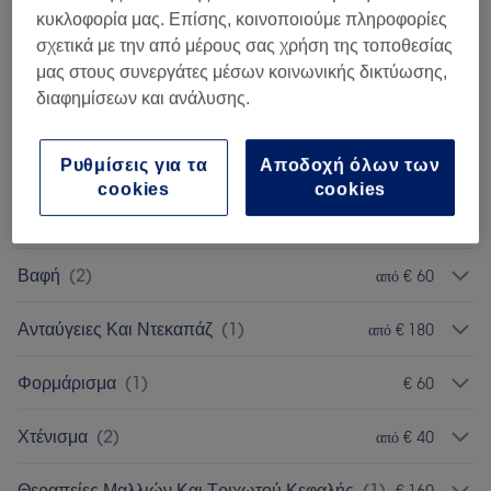
κυκλοφορία μας. Επίσης, κοινοποιούμε πληροφορίες
Αναζήτηση υπηρεσιών
σχετικά με την από μέρους σας χρήση της τοποθεσίας
μας στους συνεργάτες μέσων κοινωνικής δικτύωσης,
διαφημίσεων και ανάλυσης.
Κούρεμα Αντρικό
(
1
)
€ 25
Ρυθμίσεις για τα
Αποδοχή όλων των
Κουρέματα
(
1
)
€ 35
cookies
cookies
Κούρεμα Παιδικό
(
1
)
€ 15
Βαφή
(
2
)
από € 60
Ανταύγειες Και Ντεκαπάζ
(
1
)
από € 180
Φορμάρισμα
(
1
)
€ 60
Χτένισμα
(
2
)
από € 40
Θεραπείες Μαλλιών Και Τριχωτού Κεφαλής
(
1
)
€ 160