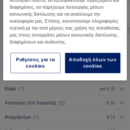
λειτουργεί σωστά, να εξατομικεύουμε περιεχόμενο και
διαφημίσεις, να παρέχουμε λειτουργίες μέσων
κοινωνικής δικτύωσης και να αναλύουμε την
Όλα
Μαλλιά
Πρόσωπο
κυκλοφορία μας. Επίσης, κοινοποιούμε πληροφορίες
σχετικά με την από μέρους σας χρήση της τοποθεσίας
μας στους συνεργάτες μέσων κοινωνικής δικτύωσης,
διαφημίσεων και ανάλυσης.
Κουρέματα
(
2
)
από € 25
Κούρεμα Αντρικό
(
1
)
Ρυθμίσεις για τα
Αποδοχή όλων των
€ 10
cookies
cookies
Κούρεμα Παιδικό
(
1
)
€ 10
Βαφή
(
1
)
από € 25
Ανταύγειες Και Ντεκαπάζ
(
2
)
€ 50
Φορμάρισμα
(
1
)
€ 15