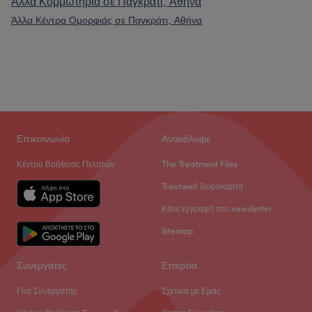
Άλλα Κομμωτήρια σε Παγκράτι, Αθήνα
Άλλα Κέντρα Ομορφιάς σε Παγκράτι, Αθήνα
Επικοινωνία
Ανακάλυψε
Κέντρο Βοήθειας Πελατών
The Treatment Files
Treatwell δωροκάρτα
Κάνε εγγραφή στο newsletter
Sitemap
Συνεργάτες
Εταιρεία
Γίνε Συνεργάτης
Σχετικά με Εμάς