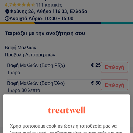
4,7
111 κριτικές
Φρύνης 26, Αθήνα 116 33, Ελλάδα
Ανοιχτά Αύριο: 10:00 - 15:00
Ταιριάζει με την αναζήτησή σου
Βαφή Μαλλιών
Προβολή Λεπτομερειών
€ 25
Βαφή Μαλλιών (Βαφή Ρίζα)
Επιλογή
1 ώρα
€ 30
Βαφή Μαλλιών (Βαφή Όλο)
Επιλογή
1 ώρα 30 λεπτά
Δεν ήταν αυτό που έψαχνες;
Αναζήτηση υπηρεσιών
Χρησιμοποιούμε cookies ώστε η τοποθεσία μας να