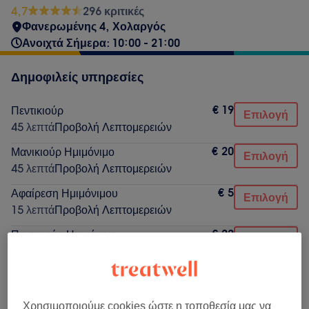
4,7
296 κριτικές
Φανερωμένης 4, Χολαργός
Ανοιχτά Σήμερα: 10:00 - 21:00
Δημοφιλείς υπηρεσίες
€ 19
Πεντικιούρ
Επιλογή
45 λεπτά
Προβολή Λεπτομερειών
€ 20
Μανικιούρ Ημιμόνιμο
Επιλογή
45 λεπτά
Προβολή Λεπτομερειών
€ 5
Αφαίρεση Ημιμόνιμου
Επιλογή
15 λεπτά
Προβολή Λεπτομερειών
€ 22
Πεντικιούρ Ημιμόνιμο
Επιλογή
1 ώρα
Προβολή Λεπτομερειών
€ 15
Μανικιούρ με χρωμα διάρκειας
Επιλογή
45 λεπτά
Προβολή Λεπτομερειών
Χρησιμοποιούμε cookies ώστε η τοποθεσία μας να