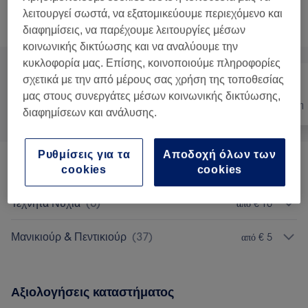
λειτουργεί σωστά, να εξατομικεύουμε περιεχόμενο και
Αναζήτηση υπηρεσιών
διαφημίσεις, να παρέχουμε λειτουργίες μέσων
κοινωνικής δικτύωσης και να αναλύουμε την
κυκλοφορία μας. Επίσης, κοινοποιούμε πληροφορίες
σχετικά με την από μέρους σας χρήση της τοποθεσίας
μας στους συνεργάτες μέσων κοινωνικής δικτύωσης,
Όλα
Νύχια
Αποτρίχωση
διαφημίσεων και ανάλυσης.
Ρυθμίσεις για τα
Αποδοχή όλων των
Αποτρίχωση Με Κλωστή Πρόσωπο
(
5
)
από € 5
cookies
cookies
Τεχνητά Νύχια
(
6
)
από € 10
Μανικιούρ & Πεντικιούρ
(
37
)
από € 5
Αξιολογήσεις καταστήματος