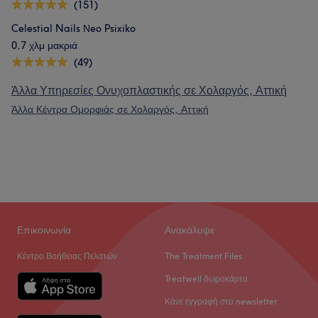
(151)
Celestial Nails Νeo Psixiko
0,7 χλμ μακριά
(49)
Άλλα Υπηρεσίες Ονυχοπλαστικής σε Χολαργός, Αττική
Άλλα Κέντρα Ομορφιάς σε Χολαργός, Αττική
Επικοινωνία
Ανακάλυψε
Κέντρο Βοήθειας Πελατών
The Treatment Files
Treatwell δωροκάρτα
Κάνε εγγραφή στο newsletter