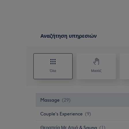
Αναζήτηση υπηρεσιών
Όλα
Μασάζ
Massage
(
29
)
Couple's Experience
(
9
)
Θεραπεία Με Ατμό & Sauna
(
1
)