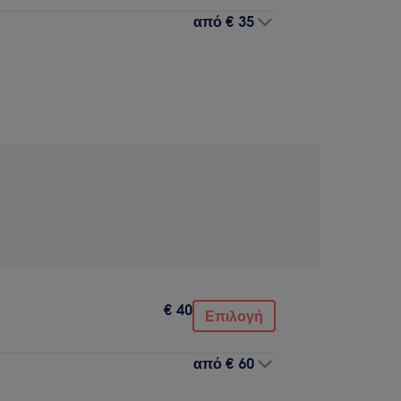
από
€ 35
€ 40
Επιλογή
από
€ 60