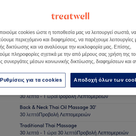
οιούμε cookies ώστε η τοποθεσία μας να λειτουργεί σωστά, ν
εύουμε περιεχόμενο και διαφημίσεις, να παρέχουμε λειτουργίες
ής δικτύωσης και να αναλύουμε την κυκλοφορία μας. Επίσης,
ούμε πληροφορίες σχετικά με την από μέρους σας χρήση της τ
ς συνεργάτες μέσων κοινωνικής δικτύωσης, διαφημίσεων και 
Sauna 30'
30 λεπτά - 1 ώρα 30 λεπτά
Προβολή Λεπτομερειών
Ρυθμίσεις για τα cookies
Αποδοχή όλων των coo
Guasha Detox Face Massage
30 λεπτά - 1 ώρα
Προβολή Λεπτομερειών
Back & Neck Thai Oil Massage 30'
30 λεπτά
Προβολή Λεπτομερειών
Traditional Thai Massage
30 λεπτά - 1 ώρα 30 λεπτά
Προβολή Λεπτομερειών