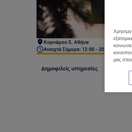
Χρησιμοπ
εξατομικ
Κορνάρου 5, Αθήνα
κοινωνικ
Ανοιχτά Σήμερα: 12:00 - 20:00
κοινοποι
μας στου
Δημοφιλείς υπηρεσίες