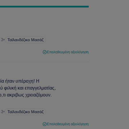
 3
•
Ταϊλανδέζικο Μασάζ
Επαληθευμένη αξιολόγηση
ία ήταν υπέροχη! Η
 φιλική και επαγγελματίας,
ο,τι ακριβως χρειαζόμουν.
 3
•
Ταϊλανδέζικο Μασάζ
Επαληθευμένη αξιολόγηση