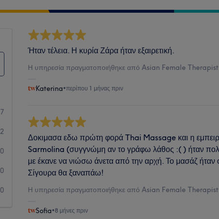
Ήταν τέλεια. Η κυρία Ζάρα ήταν εξαιρετική.
Η υπηρεσία πραγματοποιήθηκε από Asian Female Therapist
Katerina
•
περίπου 1 μήνας πριν
7
2
Δοκιμασα εδω πρώτη φορά Thai Massage και η εμπειρ
Sarmolina (συγγνώμη αν το γράφω λάθος :( ) ήταν πολύ
0
με έκανε να νιώσω άνετα από την αρχή. Το μασάζ ήταν 
0
Σίγουρα θα ξαναπάω!
Η υπηρεσία πραγματοποιήθηκε από Asian Female Therapist
0
Sofia
•
8 μήνες πριν