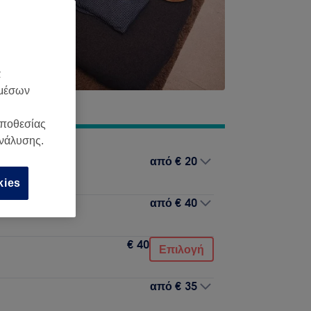
α
 μέσων
οποθεσίας
ανάλυσης.
από
€ 20
kies
από
€ 40
€ 40
Επιλογή
από
€ 35