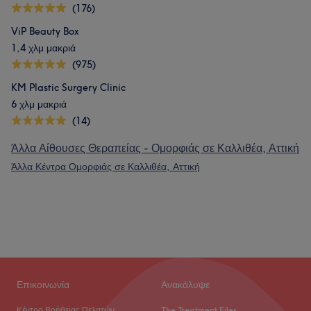
(176)
ViP Beauty Box
1,4 χλμ μακριά
(975)
KM Plastic Surgery Clinic
6 χλμ μακριά
(14)
Άλλα Αίθουσες Θεραπείας - Ομορφιάς σε Καλλιθέα, Αττική
Άλλα Κέντρα Ομορφιάς σε Καλλιθέα, Αττική
Επικοινωνία
Ανακάλυψε
Κέντρο Βοήθειας Πελατών
The Treatment Files