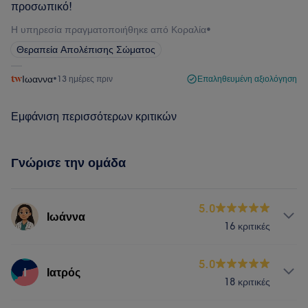
προσωπικό!
Η υπηρεσία πραγματοποιήθηκε από Κοραλία
•
Θεραπεία Απολέπισης Σώματος
Ιωαννα
•
13 ημέρες πριν
Επαληθευμένη αξιολόγηση
Εμφάνιση περισσότερων κριτικών
Γνώρισε την ομάδα
5.0
Ιωάννα
16 κριτικές
Υπηρεσίες
5.0
Ι
Ιατρός
18 κριτικές
Σώμα
Μασάζ
Μαλλιά
Πρόσωπο