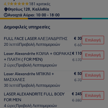
4,9
181 κριτικές
Θησέως 128, Καλλιθέα
Ανοιχτά Αύριο: 10:00 - 18:00
Δημοφιλείς υπηρεσίες
€ 30
FULL FACE LASER ΑΛΕΞΑΝΔΡΙΤΗΣ
Επιλογή
20 λεπτά
Προβολή Λεπτομερειών
€ 65
€ 110
Laser Alexandrite ΚΟΙΛΙΑ + ΘΩΡΑΚΑΣ
Επιλογή
+ ΠΛΑΤΗ ( FOR MEN)
€ 170
2 ώρες
Προβολή Λεπτομερειών
€ 50
Laser Alexandrite ΜΠΙΚΙΝΙ +
Επιλογή
ΜΑΣΧΑΛΕΣ
€ 70
30 λεπτά
Προβολή Λεπτομερειών
€ 245
LASER ALEXANDRITE FULL BODY
Επιλογή
FOR MEN
€ 380
4 ώρες
Προβολή Λεπτομερειών