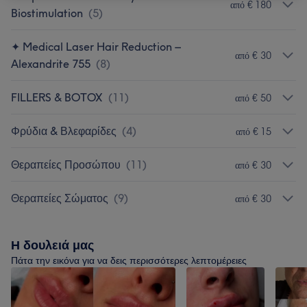
από € 180
Biostimulation
(
5
)
✦ Medical Laser Hair Reduction –
από € 30
Alexandrite 755
(
8
)
FILLERS & BOTOX
(
11
)
από € 50
Φρύδια & Βλεφαρίδες
(
4
)
από € 15
Θεραπείες Προσώπου
(
11
)
από € 30
Θεραπείες Σώματος
(
9
)
από € 30
Η δουλειά μας
Πάτα την εικόνα για να δεις περισσότερες λεπτομέρειες