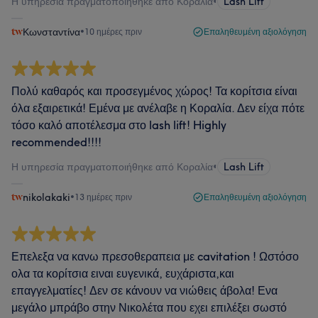
Η υπηρεσία πραγματοποιήθηκε από Κοραλία
•
Lash Lift
Κωνσταντίνα
•
10 ημέρες πριν
Επαληθευμένη αξιολόγηση
Πολύ καθαρός και προσεγμένος χώρος! Τα κορίτσια είναι
όλα εξαιρετικά! Εμένα με ανέλαβε η Κοραλία. Δεν είχα πότε
τόσο καλό αποτέλεσμα στο lash lift! Highly
recommended!!!!
Η υπηρεσία πραγματοποιήθηκε από Κοραλία
•
Lash Lift
nikolakaki
•
13 ημέρες πριν
Επαληθευμένη αξιολόγηση
Επελεξα να κανω πρεσοθεραπεια με cavitation ! Ωστόσο
ολα τα κορίτσια ειναι ευγενικά, ευχάριστα,και
επαγγελματίες! Δεν σε κάνουν να νιώθεις άβολα! Ενα
μεγάλο μπράβο στην Νικολέτα που εχει επιλέξει σωστό