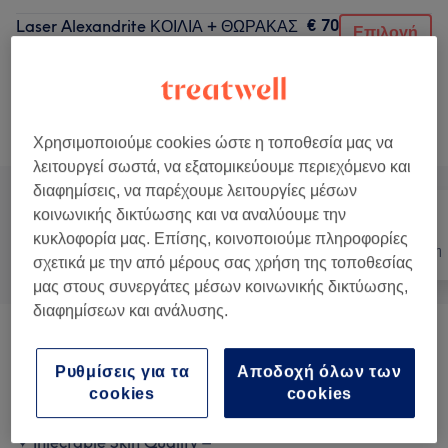
€ 70
Laser Alexandrite ΚΟΙΛΙΑ + ΘΩΡΑΚΑΣ
Επιλογή
(FOR MEN)
€ 100
1 ώρα 10 λεπτά
Προβολή Λεπτομερειών
Αναζήτηση υπηρεσιών
Χρησιμοποιούμε cookies ώστε η τοποθεσία μας να
λειτουργεί σωστά, να εξατομικεύουμε περιεχόμενο και
διαφημίσεις, να παρέχουμε λειτουργίες μέσων
κοινωνικής δικτύωσης και να αναλύουμε την
κυκλοφορία μας. Επίσης, κοινοποιούμε πληροφορίες
Όλα
Μαλλιά
Αποτρίχωση
σχετικά με την από μέρους σας χρήση της τοποθεσίας
μας στους συνεργάτες μέσων κοινωνικής δικτύωσης,
διαφημίσεων και ανάλυσης.
Before The BEACH Collection
(
4
)
από € 49
Ρυθμίσεις για τα
Αποδοχή όλων των
IV Wellness Therapy
(
5
)
από € 200
cookies
cookies
✦ Injectable Skin Quality –