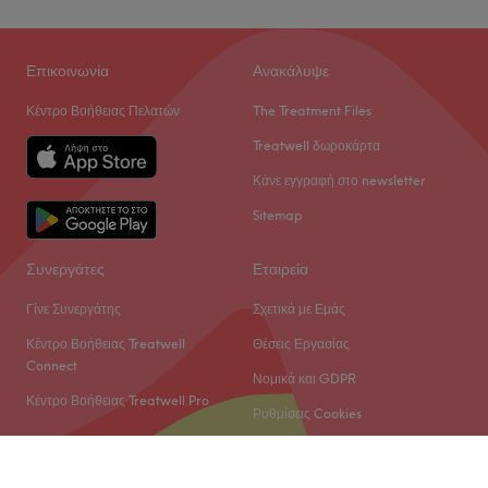
Επικοινωνία
Ανακάλυψε
Κέντρο Βοήθειας Πελατών
The Treatment Files
Treatwell δωροκάρτα
Κάνε εγγραφή στο newsletter
Sitemap
Συνεργάτες
Εταιρεία
Γίνε Συνεργάτης
Σχετικά με Εμάς
Κέντρο Βοήθειας Treatwell
Θέσεις Εργασίας
Connect
Νομικά και GDPR
Κέντρο Βοήθειας Treatwell Pro
Ρυθμίσεις Cookies