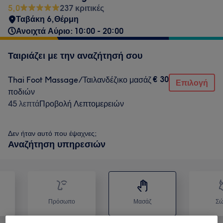
5,0
237 κριτικές
Ταβάκη 6,Θέρμη
Ανοιχτά Αύριο: 10:00 - 20:00
Ταιριάζει με την αναζήτησή σου
€ 30
Thai Foot Massage/Ταιλανδέζικο μασάζ
Επιλογή
ποδιών
45 λεπτά
Προβολή Λεπτομερειών
Δεν ήταν αυτό που έψαχνες;
Αναζήτηση υπηρεσιών
Πρόσωπο
Μασάζ
Σώ