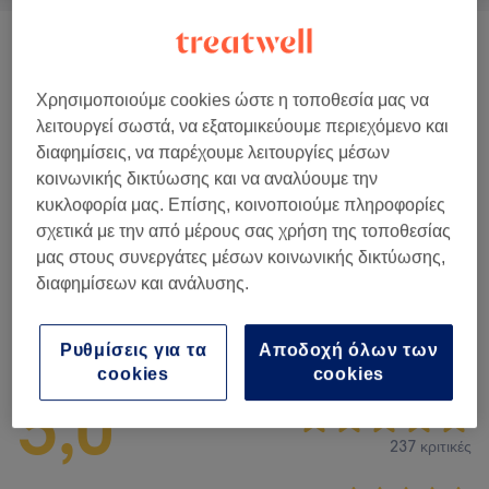
Classic Massages
(
9
)
από € 20
Χρησιμοποιούμε cookies ώστε η τοποθεσία μας να
Ρεφλεξολογία
(
1
)
€ 30
λειτουργεί σωστά, να εξατομικεύουμε περιεχόμενο και
διαφημίσεις, να παρέχουμε λειτουργίες μέσων
Θεραπευτικά Μασάζ
(
1
)
από € 40
κοινωνικής δικτύωσης και να αναλύουμε την
κυκλοφορία μας. Επίσης, κοινοποιούμε πληροφορίες
Θεραπείες Αδυνατίσματος &
από € 25
σχετικά με την από μέρους σας χρήση της τοποθεσίας
Κυτταρίτιδας
(
1
)
μας στους συνεργάτες μέσων κοινωνικής δικτύωσης,
διαφημίσεων και ανάλυσης.
Αξιολογήσεις καταστήματος
Ρυθμίσεις για τα
Αποδοχή όλων των
cookies
cookies
5,0
237 κριτικές