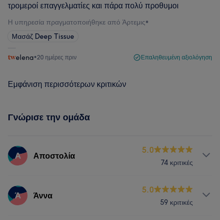
τρομεροί επαγγελματίες και πάρα πολύ προθυμοι
Η υπηρεσία πραγματοποιήθηκε από Άρτεμις
•
Μασάζ Deep Tissue
elena
•
20 ημέρες πριν
Επαληθευμένη αξιολόγηση
Εμφάνιση περισσότερων κριτικών
Γνώρισε την ομάδα
5.0
Α
Αποστολία
74 κριτικές
Υπηρεσίες
5.0
Ά
Άννα
59 κριτικές
Σώμα
Μασάζ
Πρόσωπο