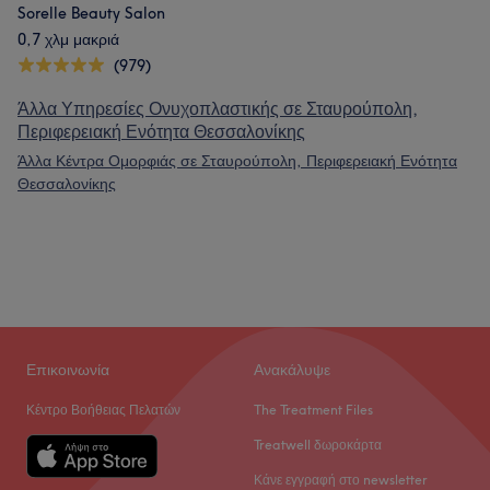
Sorelle Beauty Salon
0,7 χλμ μακριά
(979)
Άλλα Υπηρεσίες Ονυχοπλαστικής σε Σταυρούπολη,
Περιφερειακή Ενότητα Θεσσαλονίκης
Άλλα Κέντρα Ομορφιάς σε Σταυρούπολη, Περιφερειακή Ενότητα
Θεσσαλονίκης
Επικοινωνία
Ανακάλυψε
Κέντρο Βοήθειας Πελατών
The Treatment Files
Treatwell δωροκάρτα
Κάνε εγγραφή στο newsletter