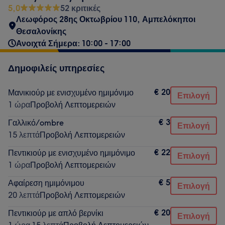
5,0
52 κριτικές
Λεωφόρος 28ης Οκτωβρίου 110, Αμπελόκηποι
Θεσαλονίκης
Ανοιχτά Σήμερα: 10:00 - 17:00
Δημοφιλείς υπηρεσίες
€ 20
Μανικιούρ με ενισχυμένο ημιμόνιμο
Επιλογή
1 ώρα
Προβολή Λεπτομερειών
€ 3
Γαλλικό/ombre
Επιλογή
15 λεπτά
Προβολή Λεπτομερειών
€ 22
Πεντικιούρ με ενισχυμένο ημιμόνιμο
Επιλογή
1 ώρα
Προβολή Λεπτομερειών
€ 5
Αφαίρεση ημιμόνιμου
Επιλογή
20 λεπτά
Προβολή Λεπτομερειών
€ 20
Πεντικιούρ με απλό βερνίκι
Επιλογή