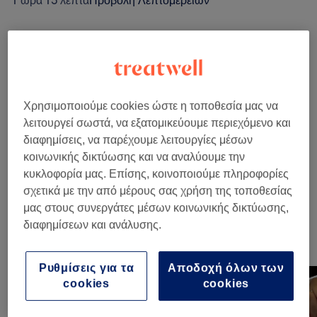
1 ώρα 15 λεπτά
Προβολή Λεπτομερειών
Αναζήτηση υπηρεσιών
Μανικιούρ
(
7
)
από € 3
Χρησιμοποιούμε cookies ώστε η τοποθεσία μας να
λειτουργεί σωστά, να εξατομικεύουμε περιεχόμενο και
Πεντικιούρ
(
7
)
από € 6
διαφημίσεις, να παρέχουμε λειτουργίες μέσων
κοινωνικής δικτύωσης και να αναλύουμε την
Τεχνητά Νύχια
(
5
)
από € 3
κυκλοφορία μας. Επίσης, κοινοποιούμε πληροφορίες
σχετικά με την από μέρους σας χρήση της τοποθεσίας
Nail Extras
(
1
)
€ 3
μας στους συνεργάτες μέσων κοινωνικής δικτύωσης,
διαφημίσεων και ανάλυσης.
Η δουλειά μας
Πάτα την εικόνα για να δεις περισσότερες λεπτομέρειες
Ρυθμίσεις για τα
Αποδοχή όλων των
cookies
cookies