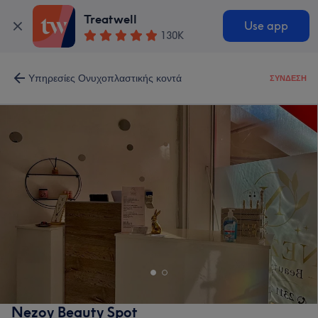
Treatwell
Use app
130K
Υπηρεσίες Ονυχοπλαστικής κοντά
ΣΎΝΔΕΣΗ
Nezoy Beauty Spot