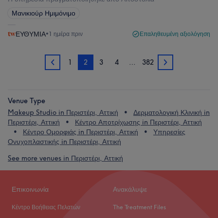
Μανικιούρ Ημιμόνιμο
ΕΥΘΥΜΙΑ
•
1 ημέρα πριν
Επαληθευμένη αξιολόγηση
1
2
3
4
…
382
1
3
Venue Type
Makeup Studio in Περιστέρι, Αττική
Δερματολογική Κλινική in
Περιστέρι, Αττική
Κέντρο Αποτρίχωσης in Περιστέρι, Αττική
Κέντρο Ομορφιάς in Περιστέρι, Αττική
Υπηρεσίες
Ονυχοπλαστικής in Περιστέρι, Αττική
See more venues in Περιστέρι, Αττική
Επικοινωνία
Ανακάλυψε
Κέντρο Βοήθειας Πελατών
The Treatment Files