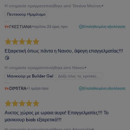
Η υπηρεσία πραγματοποιήθηκε από Τατιάνα Μούτου
•
Πεντικιούρ Ημιμόνιμο
ΓΚΕΣΤΙΑΝΑ
•
περίπου 23 ώρες πριν
Επαληθευμένη αξιολόγηση
Εξαιρετική όπως πάντα η Νανσυ, άψογη επαγγελματίας!!!
😘
Η υπηρεσία πραγματοποιήθηκε από Νάνσυ
•
Μανικιούρ με Builder Gel
Δείξε όλες τις κριτικές…
DIMITRA
•
1 ημέρα πριν
Επαληθευμένη αξιολόγηση
Ανετος χώρος με ωραια αυρα! Επαγγελματίες!!! Το
μανικιουρ biab εξαιρετικό!!!
Η υπηρεσία πραγματοποιήθηκε από Αποστολία
•