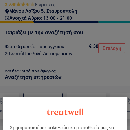
3,6
8 κριτικές
Μάνου Λοΐζου 5, Σταυρούπολη
Ανοιχτά Αύριο: 13:00 - 21:00
Ταιριάζει με την αναζήτησή σου
€ 30
Φωτοθεραπεία Ευρυαγγειών
Επιλογή
20 λεπτά
Προβολή Λεπτομερειών
Δεν ήταν αυτό που έψαχνες;
Αναζήτηση υπηρεσιών
ίχωση
Πρόσωπο
Μασάζ
Σώ
Χρησιμοποιούμε cookies ώστε η τοποθεσία μας να