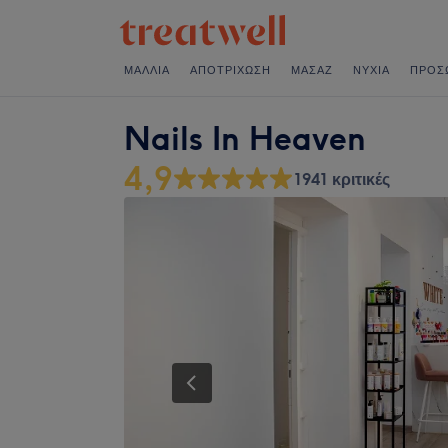
ΜΑΛΛΙΆ
ΑΠΟΤΡΊΧΩΣΗ
ΜΑΣΆΖ
ΝΎΧΙΑ
ΠΡΌΣ
Nails In Heaven
4,9
1941 κριτικές