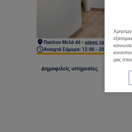
Χρησιμοπ
εξατομικ
Παύλου Μελά 46 -
μέρος του White Nail
κοινωνικ
Ανοιχτά Σήμερα: 12:00 - 20:00
κοινοποι
μας στου
Δημοφιλείς υπηρεσίες