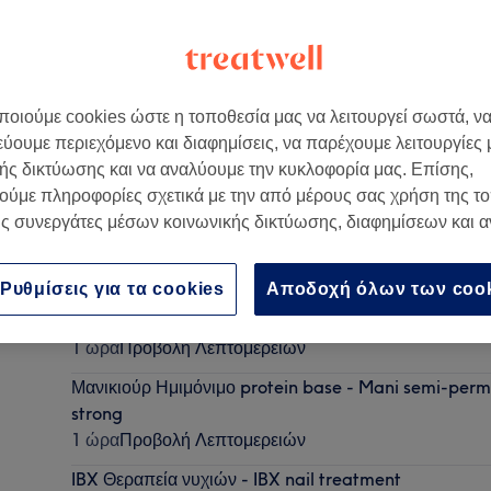
οιούμε cookies ώστε η τοποθεσία μας να λειτουργεί σωστά, ν
εύουμε περιεχόμενο και διαφημίσεις, να παρέχουμε λειτουργίες
s Beauty Salon
ής δικτύωσης και να αναλύουμε την κυκλοφορία μας. Επίσης,
ούμε πληροφορίες σχετικά με την από μέρους σας χρήση της τ
ς συνεργάτες μέσων κοινωνικής δικτύωσης, διαφημίσεων και 
Lash lift και βαφή βλεφαρίδων - Lash lift and tint
1 ώρα
Προβολή Λεπτομερειών
Ρυθμίσεις για τα cookies
Αποδοχή όλων των coo
Ενίσχυση φυσικού νυχιού με BIAB
1 ώρα
Προβολή Λεπτομερειών
Μανικιούρ Ημιμόνιμο protein base - Mani semi-perm
strong
1 ώρα
Προβολή Λεπτομερειών
IBX Θεραπεία νυχιών - IBX nail treatment