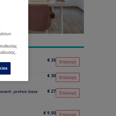
α
 μέσων
οποθεσίας
ανάλυσης.
€ 35
Επιλογή
kies
€ 30
Επιλογή
€ 27
anent, protein base
Επιλογή
€ 9,50
Επιλογή