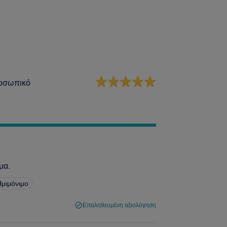
οσωπικό
μα.
Ημιμόνιμο
Επαληθευμένη αξιολόγηση