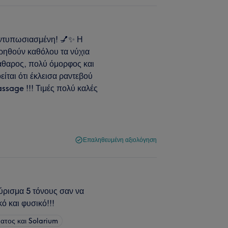
 εντυπωσιασμένη! 💅✨ Η
ωρηθούν καθόλου τα νύχια
κάθαρος, πολύ όμορφος και
ίται ότι έκλεισα ραντεβού
assage !!! Τιμές πολύ καλές
Επαληθευμένη αξιολόγηση
αύρισμα 5 τόνους σαν να
κό και φυσικό!!!
ατος και Solarium