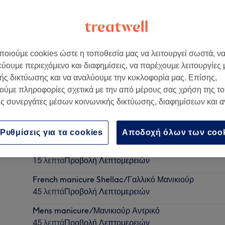
οιούμε cookies ώστε η τοποθεσία μας να λειτουργεί σωστά, ν
εύουμε περιεχόμενο και διαφημίσεις, να παρέχουμε λειτουργίες
ής δικτύωσης και να αναλύουμε την κυκλοφορία μας. Επίσης,
ούμε πληροφορίες σχετικά με την από μέρους σας χρήση της τ
ς συνεργάτες μέσων κοινωνικής δικτύωσης, διαφημίσεων και 
Shellac Removal/Αφαίρεση Ημιμόνιμου
20 λεπτά
Προβολή Λεπτομερειών
Ρυθμίσεις για τα cookies
Αποδοχή όλων των coo
Αποτρίχωση με Κλωστή Πηγούνι
15 λεπτά
Προβολή Λεπτομερειών
French manicure Shellac/Γαλλικό Μανικιούρ
45 λεπτά
Προβολή Λεπτομερειών
Mens manicure/Μανικιούρ Αντρικό
45 λεπτά
Προβολή Λεπτομερειών