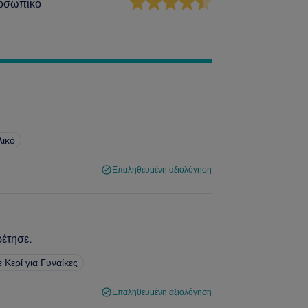
οσωπικό
λικό
Επαληθευμένη αξιολόγηση
ρέτησε.
Κερί για Γυναίκες
Επαληθευμένη αξιολόγηση