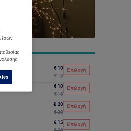
α
 μέσων
οποθεσίας
ανάλυσης.
€ 10
Επιλογή
€ 15
kies
€ 10
Επιλογή
€ 15
€ 20
Επιλογή
€ 30
€ 15
Επιλογή
€ 20