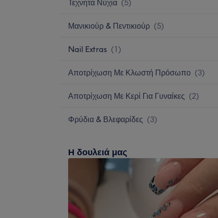
Τεχνητά Νύχια
(
5
)
Μανικιούρ & Πεντικιούρ
(
5
)
Nail Extras
(
1
)
Αποτρίχωση Με Κλωστή Πρόσωπο
(
3
)
Αποτρίχωση Με Κερί Για Γυναίκες
(
2
)
Φρύδια & Βλεφαρίδες
(
3
)
Η δουλειά μας