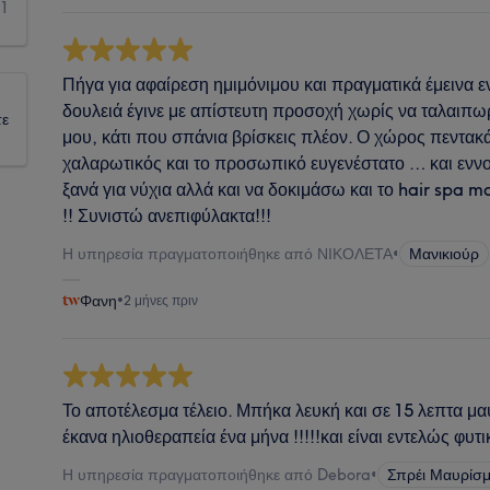
1
Πήγα για αφαίρεση ημιμόνιμου και πραγματικά έμεινα
δουλειά έγινε με απίστευτη προσοχή χωρίς να ταλαιπ
τε
μου, κάτι που σπάνια βρίσκεις πλέον. Ο χώρος πεντα
χαλαρωτικός και το προσωπικό ευγενέστατο … και εννοε
ξανά για νύχια αλλά και να δοκιμάσω και το hair spa m
!! Συνιστώ ανεπιφύλακτα!!!
Η υπηρεσία πραγματοποιήθηκε από ΝΙΚΟΛΕΤΑ
•
Μανικιούρ
Φανη
•
2 μήνες πριν
Το αποτέλεσμα τέλειο. Μπήκα λευκή και σε 15 λεπτα μ
έκανα ηλιοθεραπεία ένα μήνα !!!!!και είναι εντελώς φυτι
Η υπηρεσία πραγματοποιήθηκε από Debora
•
Σπρέι Μαυρίσμ