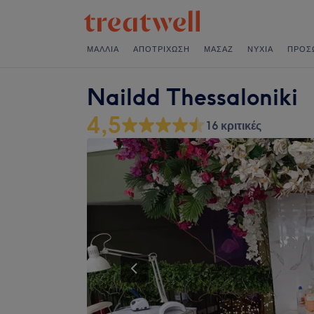
ΜΑΛΛΙΆ
ΑΠΟΤΡΊΧΩΣΗ
ΜΑΣΆΖ
ΝΎΧΙΑ
ΠΡΌΣ
Naildd Thessaloniki
4,5
16 κριτικές