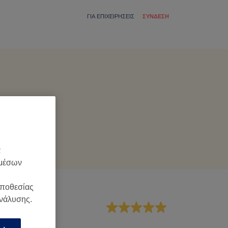
ΓΙΑ ΕΠΙΧΕΙΡΉΣΕΙΣ
ΣΎΝΔΕΣΗ
α
 μέσων
οποθεσίας
ανάλυσης.
ροσωπικό