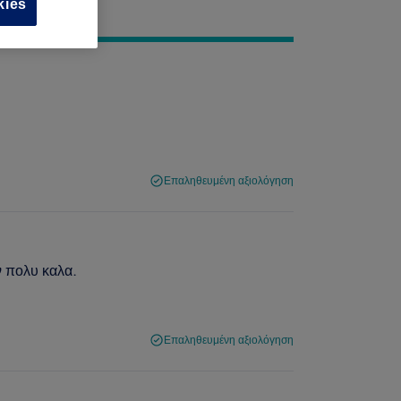
kies
Επαληθευμένη αξιολόγηση
ν πολυ καλα.
Επαληθευμένη αξιολόγηση