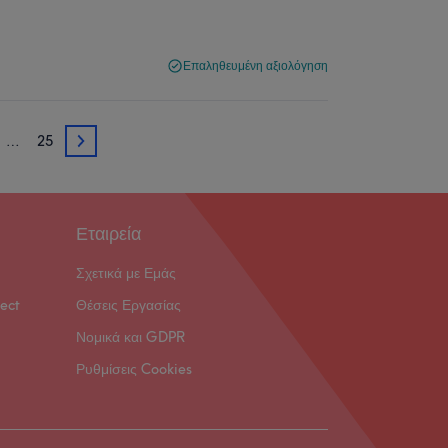
Επαληθευμένη αξιολόγηση
…
25
4
Εταιρεία
Σχετικά με Εμάς
ect
Θέσεις Εργασίας
Νομικά και GDPR
Ρυθμίσεις Cookies