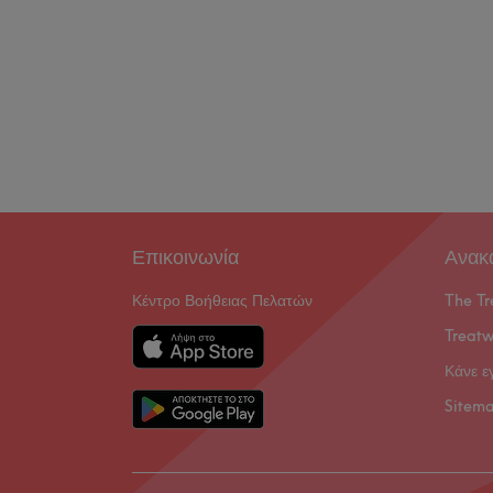
Επικοινωνία
Ανακ
Κέντρο Βοήθειας Πελατών
The Tr
Treatw
Κάνε ε
Sitem