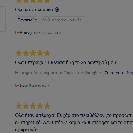
Ολα καταπληκτικά 😁
Πεντικιούρ
Δείξε όλες τις κριτικές…
Ευαγγελία
•
3 μήνες πριν
Ολα υπέροχα ! Έκλεισα ήδη το 2ο ραντεβού μου!
Η υπηρεσία πραγματοποιήθηκε από ελισαβετ
•
Συντήρηση Νυ
Eva
•
3 μήνες πριν
Ολα ήταν υπέροχα! Ευχάριστο περιβάλλον ,το προσωπικ
εξυπηρετικό. Δεν υπήρξε καμία καθυστέρηση και το απο
εξαιρετικό!