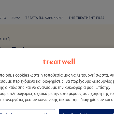
ΩΠΟ
ΣΏΜΑ
TREATWELL ΔΩΡΟΚΆΡΤΑ
THE TREATMENT FILES
Αττική
ies By Lucy
εβού οnline
οιούμε cookies ώστε η τοποθεσία μας να λειτουργεί σωστά, ν
εύουμε περιεχόμενο και διαφημίσεις, να παρέχουμε λειτουργίες
ής δικτύωσης και να αναλύουμε την κυκλοφορία μας. Επίσης,
ούμε πληροφορίες σχετικά με την από μέρους σας χρήση της τ
πίσκεψη τους.
ς συνεργάτες μέσων κοινωνικής δικτύωσης, διαφημίσεων και 
Ατμόσφαιρα
Π