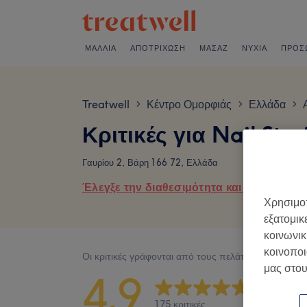
ΜΑΛΛΙΆ
ΑΠΟΤΡΊΧΩΣΗ
ΜΑΣΆΖ
ΝΎΧΙΑ
ΠΡΌΣ
Treatwell
Κέντρο Ομορφιάς
Ελλάδα
>
>
>
Κριτικές για Nail Stor
Γαυρίου 2, Βάρη 166 72, Ελλάδα
Έλεγξε την διαθεσιμότητα και κλείσε ραντ
Χρησιμοπ
εξατομικ
κοινωνικ
κοινοποι
Οι κριτικές γράφονται από τους πελάτες μετά την ε
μας στου
4,9
175 κριτικές