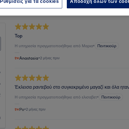
Καθαριότητα
Ρυθμίσεις για τα cookies
Αποδοχή όλων των coo
Top
Η υπηρεσία πραγματοποιήθηκε από Μαρια
•
Πεντικιούρ
Anastasia
•
2 μήνες πριν
6
6
Έκλεισα ραντεβού στο συγκεκριμένο μαγαζί και όλα ητα
2
Η υπηρεσία πραγματοποιήθηκε από ελισαβετ
•
Πεντικιούρ
1
Ρο
•
2 μήνες πριν
0