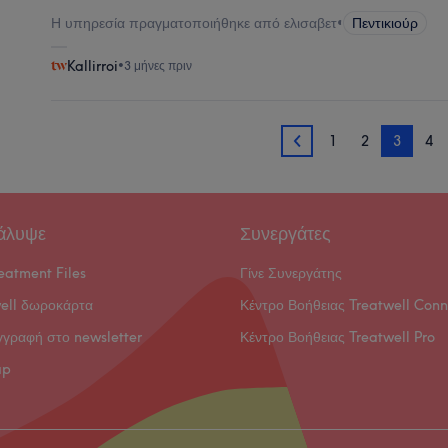
Η υπηρεσία πραγματοποιήθηκε από ελισαβετ
•
Πεντικιούρ
Kallirroi
•
3 μήνες πριν
1
2
3
4
2
άλυψε
Συνεργάτες
eatment Files
Γίνε Συνεργάτης
ell δωροκάρτα
Κέντρο Βοήθειας Treatwell Conn
γγραφή στο newsletter
Κέντρο Βοήθειας Treatwell Pro
ap