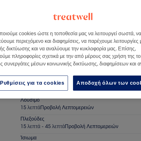
οιούμε cookies ώστε η τοποθεσία μας να λειτουργεί σωστά, ν
εύουμε περιεχόμενο και διαφημίσεις, να παρέχουμε λειτουργίες
Ελλάδα
ής δικτύωσης και να αναλύουμε την κυκλοφορία μας. Επίσης,
ούμε πληροφορίες σχετικά με την από μέρους σας χρήση της τ
ς συνεργάτες μέσων κοινωνικής δικτύωσης, διαφημίσεων και 
Κούρεμα
Ρυθμίσεις για τα cookies
Αποδοχή όλων των coo
30 λεπτά
Προβολή Λεπτομερειών
Λούσιμο
15 λεπτά
Προβολή Λεπτομερειών
Πλεξούδες
15 λεπτά - 45 λεπτά
Προβολή Λεπτομερειών
Ίσιωμα