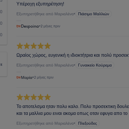
5
Υπέροχη εξυπηρέτηση!
0
Εξυπηρετήθηκε από Μαριαλένα
•
Πιάσιμο Μαλλιών
0
Despoina
•
2 μήνες πριν
0
Ωραίος χώρος, ευγενική η ιδιοκτήτρια και πολύ προσεκ
τε
Εξυπηρετήθηκε από Μαριαλένα
•
Γυναικείο Κούρεμα
Μαρία
•
2 μήνες πριν
Το αποτελσμα ηταν πολυ καλο. Πολυ προσεκτικη δουλε
και τα μαλλια μου ειναι ακομα οπως οταν εφυγα απο το
Εξυπηρετήθηκε από Μαριαλένα
•
Πλεξούδες