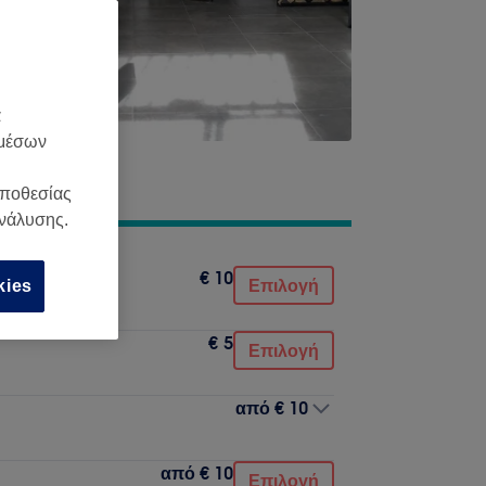
α
 μέσων
οποθεσίας
ανάλυσης.
€ 10
Επιλογή
kies
€ 5
Επιλογή
από
€ 10
από
€ 10
Επιλογή