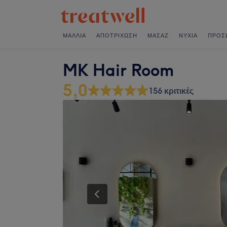
ΜΑΛΛΙΆ
ΑΠΟΤΡΊΧΩΣΗ
ΜΑΣΆΖ
ΝΎΧΙΑ
ΠΡΌΣ
MK Hair Room
5,0
156 κριτικές