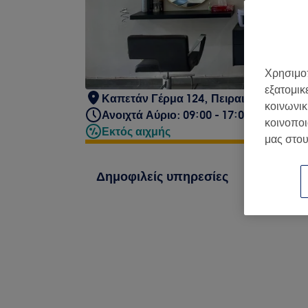
Χρησιμοπ
εξατομικ
Καπετάν Γέρμα 124, Πειραιάς 185 44, 
κοινωνικ
Ανοιχτά Αύριο: 09:00 - 17:00
κοινοποι
Εκτός αιχμής
μας στου
Δημοφιλείς υπηρεσίες