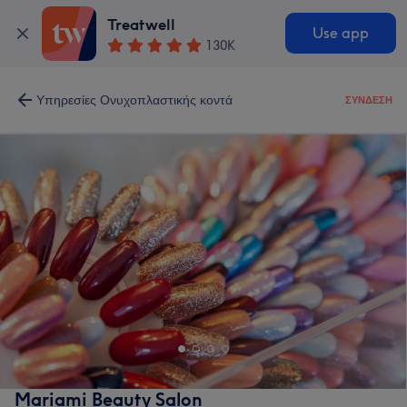
Treatwell
Use app
130K
Υπηρεσίες Ονυχοπλαστικής κοντά
ΣΎΝΔΕΣΗ
Mariami Beauty Salon