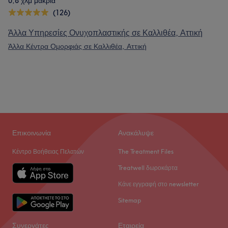
0,8 χλμ μακριά
(126)
Άλλα Υπηρεσίες Ονυχοπλαστικής σε Καλλιθέα, Αττική
Άλλα Κέντρα Ομορφιάς σε Καλλιθέα, Αττική
Επικοινωνία
Ανακάλυψε
Κέντρο Βοήθειας Πελατών
The Treatment Files
Treatwell δωροκάρτα
Κάνε εγγραφή στο newsletter
Sitemap
Συνεργάτες
Εταιρεία