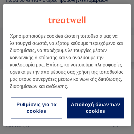
1 ώρα 30 λεπτά - 2 ώρες
Προβολή Λεπτομερειών
Αναζήτηση υπηρεσιών
Χρησιμοποιούμε cookies ώστε η τοποθεσία μας να
λειτουργεί σωστά, να εξατομικεύουμε περιεχόμενο και
διαφημίσεις, να παρέχουμε λειτουργίες μέσων
Όλα
Μαλλιά
Νύχια
κοινωνικής δικτύωσης και να αναλύουμε την
κυκλοφορία μας. Επίσης, κοινοποιούμε πληροφορίες
σχετικά με την από μέρους σας χρήση της τοποθεσίας
μας στους συνεργάτες μέσων κοινωνικής δικτύωσης,
Τεχνητά Νύχια
(
6
)
από € 5
διαφημίσεων και ανάλυσης.
Μανικιούρ & Πεντικιούρ
(
15
)
από € 3
Ρυθμίσεις για τα
Αποδοχή όλων των
Nail Extras
(
3
)
από € 3
cookies
cookies
Φρύδια
(
1
)
€ 5