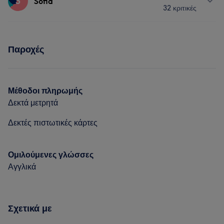
S
Sofia
32 κριτικές
Νύχια
Υπηρεσίες
Πορτφόλιο
Παροχές
Νύχια
Πρόσωπο
Μέθοδοι πληρωμής
Δεκτά μετρητά
Δεκτές πιστωτικές κάρτες
Ομιλούμενες γλώσσες
Αγγλικά
Σχετικά με