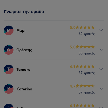
Γνώρισε την ομάδα
5.0
Μ
Μάρι
62 κριτικές
Υπηρεσίες
5.0
Ο
Ορέστης
35 κριτικές
Νύχια
Υπηρεσίες
4.9
T
Tamara
37 κριτικές
Μαλλιά
Υπηρεσίες
4.7
K
Katerina
37 κριτικές
Νύχια
Πρόσωπο
Υπηρεσίες
4.9