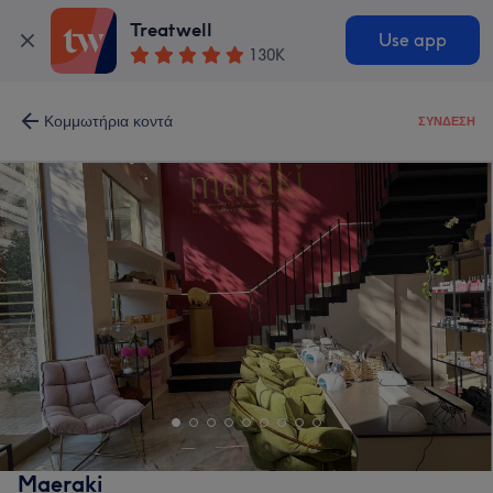
Treatwell
Use app
130K
Κομμωτήρια κοντά
ΣΎΝΔΕΣΗ
Maeraki