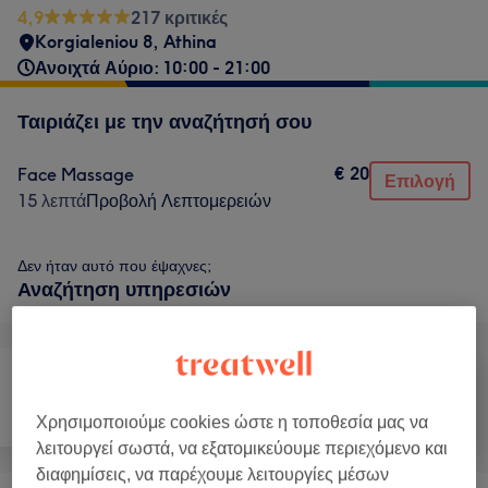
4,9
217 κριτικές
Korgialeniou 8
,
Athina
Ανοιχτά Αύριο: 10:00 - 21:00
Ταιριάζει με την αναζήτησή σου
€ 20
Face Massage
Επιλογή
15 λεπτά
Προβολή Λεπτομερειών
Δεν ήταν αυτό που έψαχνες;
Αναζήτηση υπηρεσιών
Πρόσωπο
Μασάζ
Σώμα
Χρησιμοποιούμε cookies ώστε η τοποθεσία μας να
λειτουργεί σωστά, να εξατομικεύουμε περιεχόμενο και
διαφημίσεις, να παρέχουμε λειτουργίες μέσων