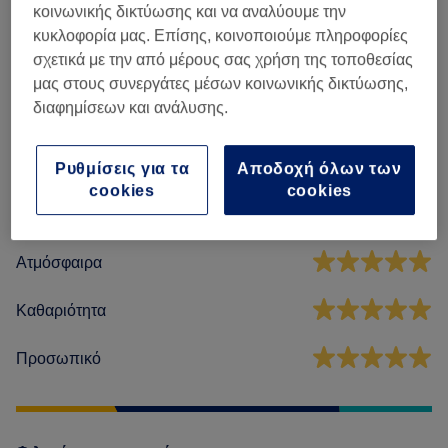
κοινωνικής δικτύωσης και να αναλύουμε την
Massages
(
6
)
από € 15
κυκλοφορία μας. Επίσης, κοινοποιούμε πληροφορίες
σχετικά με την από μέρους σας χρήση της τοποθεσίας
μας στους συνεργάτες μέσων κοινωνικής δικτύωσης,
Αξιολογήσεις καταστήματος
διαφημίσεων και ανάλυσης.
4,9
Ρυθμίσεις για τα
Αποδοχή όλων των
cookies
cookies
217 κριτικές
Ατμόσφαιρα
Καθαριότητα
Προσωπικό