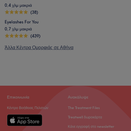
0,4 χλμ μακριά
(38)
Eyelashes For You
0,7 χλμ μακριά
(439)
Άλλα Κέντρα Ομορφιάς σε Αθήνα
Επικοινωνία
Ανακάλυψε
Κέντρο Βοήθειας Πελατών
The Treatment Files
Treatwell δωροκάρτα
Κάνε εγγραφή στο newsletter