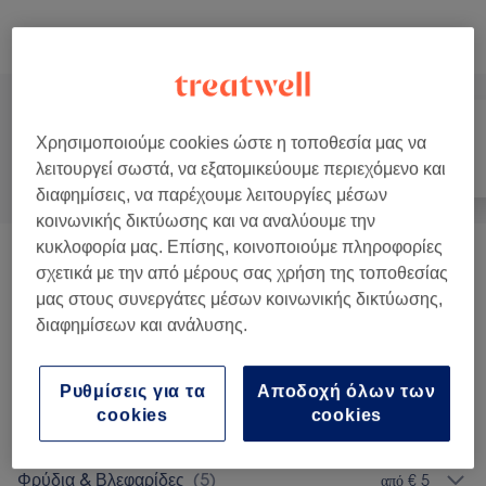
Αναζήτηση υπηρεσιών
Χρησιμοποιούμε cookies ώστε η τοποθεσία μας να
Όλα
Νύχια
Πρόσωπο
λειτουργεί σωστά, να εξατομικεύουμε περιεχόμενο και
διαφημίσεις, να παρέχουμε λειτουργίες μέσων
κοινωνικής δικτύωσης και να αναλύουμε την
κυκλοφορία μας. Επίσης, κοινοποιούμε πληροφορίες
Μανικιούρ
(
3
)
από € 13
σχετικά με την από μέρους σας χρήση της τοποθεσίας
μας στους συνεργάτες μέσων κοινωνικής δικτύωσης,
Πεντικιούρ
(
6
)
από € 19
διαφημίσεων και ανάλυσης.
Τεχνητά Νύχια
(
3
)
από € 31
Ρυθμίσεις για τα
Αποδοχή όλων των
cookies
cookies
Nail Extras
(
2
)
από € 5
Φρύδια & Βλεφαρίδες
(
5
)
από € 5