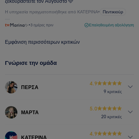
ξεκουραστείτε τον Αύγουστο 🩵
Η υπηρεσία πραγματοποιήθηκε από ΚΑΤΕΡΙΝΑ
•
Πεντικιούρ
Marina✨
•
3 ημέρες πριν
Επαληθευμένη αξιολόγηση
Εμφάνιση περισσότερων κριτικών
Γνώρισε την ομάδα
4.9
ΠΕΡΣΑ
9 κριτικές
Υπηρεσίες
5.0
ΜΑΡΤΑ
20 κριτικές
Νύχια
Πρόσωπο
Υπηρεσίες
4.9
Κ
ΚΑΤΕΡΙΝΑ