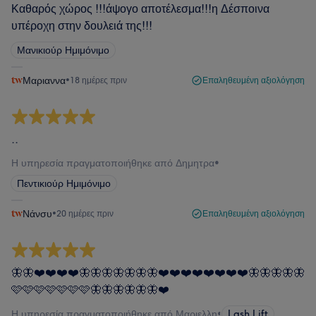
Καθαρός χώρος !!!άψογο αποτέλεσμα!!!η Δέσποινα
υπέροχη στην δουλειά της!!!
Μανικιούρ Ημιμόνιμο
Μαριαννα
•
18 ημέρες πριν
Επαληθευμένη αξιολόγηση
..
Η υπηρεσία πραγματοποιήθηκε από Δημητρα
•
Πεντικιούρ Ημιμόνιμο
Νάνσυ
•
20 ημέρες πριν
Επαληθευμένη αξιολόγηση
🦋🦋❤️❤️❤️❤️🦋🦋🦋🦋🦋🦋🦋❤️❤️❤️❤️❤️❤️❤️❤️🦋🦋🦋🦋🦋
🩷🩷🩷🩷🩷🩷🩷🦋🦋🦋🦋🦋🦋❤️
Η υπηρεσία πραγματοποιήθηκε από Μαριελλη
•
Lash Lift