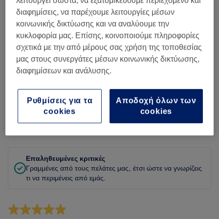
λειτουργεί σωστά, να εξατομικεύουμε περιεχόμενο και
Καθαριότητα
διαφημίσεις, να παρέχουμε λειτουργίες μέσων
κοινωνικής δικτύωσης και να αναλύουμε την
Προσωπικό
κυκλοφορία μας. Επίσης, κοινοποιούμε πληροφορίες
σχετικά με την από μέρους σας χρήση της τοποθεσίας
μας στους συνεργάτες μέσων κοινωνικής δικτύωσης,
Φιλτράρισμα κριτικών
διαφημίσεων και ανάλυσης.
Υπηρεσία
Όλες οι υπηρεσίες
Ρυθμίσεις για τα
Αποδοχή όλων των
cookies
cookies
Αξιολόγηση
Φίλτρα με βάση βαθμολογία
Επαληθευμένες κριτικές
Γραμμένες από τους πελάτες μας, έτσι ώστε να γνωρίζεις
τι να περιμένεις από εμάς.