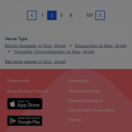
1
2
3
4
…
107
1
3
Venue Type
Κέντρο Ομορφιάς in Ίλιον, Αττική
Κομμωτήριο in Ίλιον, Αττική
Υπηρεσίες Ονυχοπλαστικής in Ίλιον, Αττική
See more venues in Ίλιον, Αττική
Επικοινωνία
Ανακάλυψε
Κέντρο Βοήθειας Πελατών
The Treatment Files
Treatwell δωροκάρτα
Κάνε εγγραφή στο newsletter
Sitemap