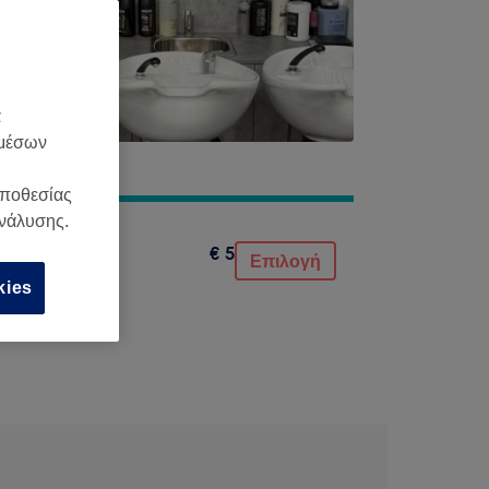
α
 μέσων
οποθεσίας
ανάλυσης.
€ 5
Επιλογή
kies