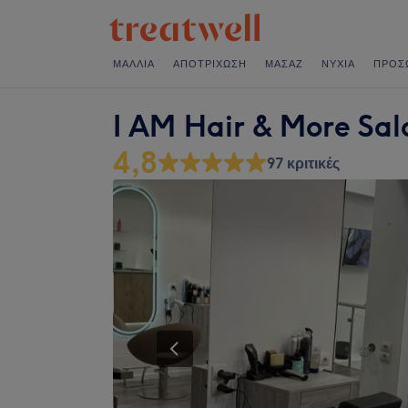
ΜΑΛΛΙΆ
ΑΠΟΤΡΊΧΩΣΗ
ΜΑΣΆΖ
ΝΎΧΙΑ
ΠΡΌΣ
I AM Hair & More Sal
4,8
97 κριτικές