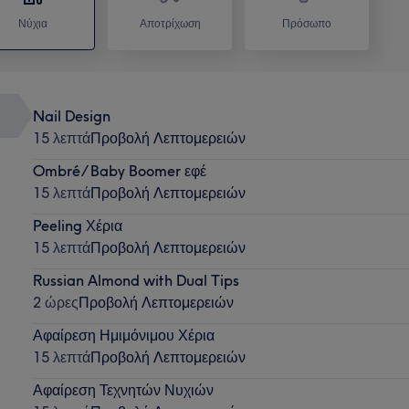
Νύχια
Αποτρίχωση
Πρόσωπο
Nail Design
15 λεπτά
Προβολή Λεπτομερειών
Ombré/ Baby Boomer εφέ
15 λεπτά
Προβολή Λεπτομερειών
Peeling Χέρια
15 λεπτά
Προβολή Λεπτομερειών
Russian Almond with Dual Tips
2 ώρες
Προβολή Λεπτομερειών
Αφαίρεση Ημιμόνιμου Χέρια
15 λεπτά
Προβολή Λεπτομερειών
Αφαίρεση Τεχνητών Νυχιών