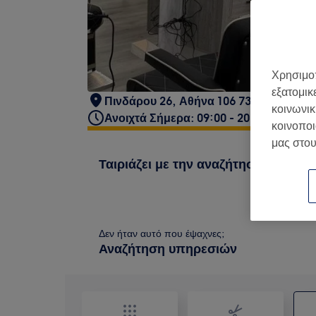
Χρησιμοπ
εξατομικ
Πινδάρου 26, Αθήνα 106 73, Ελλάδα
κοινωνικ
Ανοιχτά Σήμερα: 09:00 - 20:00
κοινοποι
μας στου
Ταιριάζει με την αναζήτησή σου
Δεν ήταν αυτό που έψαχνες;
Αναζήτηση υπηρεσιών