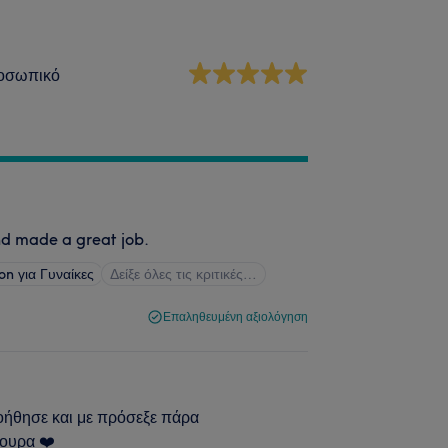
οσωπικό
nd made a great job.
on για Γυναίκες
Δείξε όλες τις κριτικές…
Επαληθευμένη αξιολόγηση
βοήθησε και με πρόσεξε πάρα
γουρα ❤️