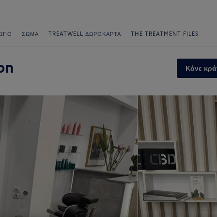
ΩΠΟ
ΣΏΜΑ
TREATWELL ΔΩΡΟΚΆΡΤΑ
THE TREATMENT FILES
on
Κάνε κρά