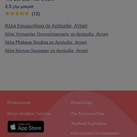
3,5 χλμ μακριά
(12)
Άλλα Κομμωτήρια σε Αρτέμιδα, Αττική
Άλλα Υπηρεσίες Ονυχοπλαστικής σε Αρτέμιδα, Αττική
Άλλα Makeup Studios σε Αρτέμιδα, Αττική
Άλλα Κέντρα Ομορφιάς σε Αρτέμιδα, Αττική
Επικοινωνία
Ανακάλυψε
Κέντρο Βοήθειας Πελατών
The Treatment Files
Treatwell δωροκάρτα
Κάνε εγγραφή στο newsletter