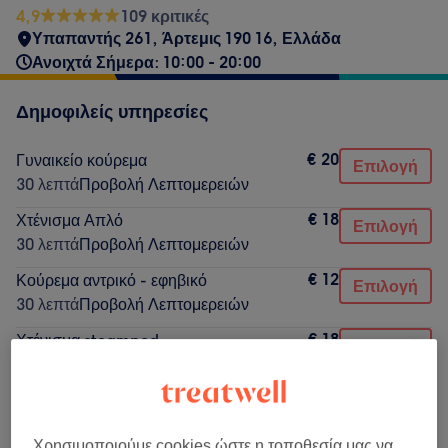
4,9
109 κριτικές
Υπαπαντής 261, Άρτεμις 190 16, Ελλάδα
Ανοιχτά Σήμερα: 10:00 - 20:00
Δημοφιλείς υπηρεσίες
€ 20
Γυναικείο κούρεμα
Επιλογή
30 λεπτά
Προβολή Λεπτομερειών
€ 18
Χτένισμα Απλό
Επιλογή
30 λεπτά
Προβολή Λεπτομερειών
€ 12
Κούρεμα αντρικό - εφηβικό
Επιλογή
30 λεπτά
Προβολή Λεπτομερειών
€ 18
Χτένισμα steampod
Επιλογή
30 λεπτά
Προβολή Λεπτομερειών
€ 15
Χτένισμα κοντό
Επιλογή
15 λεπτά
Προβολή Λεπτομερειών
Χρησιμοποιούμε cookies ώστε η τοποθεσία μας να