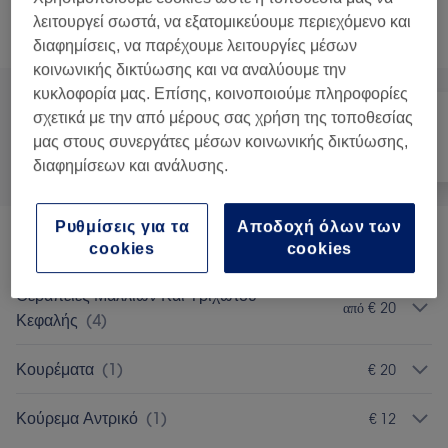
λειτουργεί σωστά, να εξατομικεύουμε περιεχόμενο και
Αναζήτηση υπηρεσιών
διαφημίσεις, να παρέχουμε λειτουργίες μέσων
κοινωνικής δικτύωσης και να αναλύουμε την
κυκλοφορία μας. Επίσης, κοινοποιούμε πληροφορίες
σχετικά με την από μέρους σας χρήση της τοποθεσίας
μας στους συνεργάτες μέσων κοινωνικής δικτύωσης,
Όλα
Μαλλιά
Μασάζ
διαφημίσεων και ανάλυσης.
Ρυθμίσεις για τα
Αποδοχή όλων των
Φορμάρισμα
(
6
)
από € 12
cookies
cookies
Θεραπείες Μαλλιών Και Τριχωτού
από € 20
Κεφαλής
(
4
)
Κουρέματα
(
1
)
€ 20
Κούρεμα Αντρικό
(
1
)
€ 12