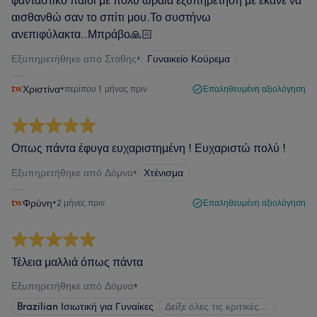
φανταστικό παιδί με πολύ ωραία εξυπηρέτηση με έκανε να
αισθανθώ σαν το σπίτι μου.Το συστήνω
ανεπιφύλακτα..Μπράβο🙏🏻
Εξυπηρετήθηκε από Στάθης
•
Γυναικείο Κούρεμα
Χριστίνα
•
περίπου 1 μήνας πριν
Επαληθευμένη αξιολόγηση
Οπως πάντα έφυγα ευχαριστημένη ! Ευχαριστώ πολύ !
Εξυπηρετήθηκε από Δόμνα
•
Χτένισμα
Φρύνη
•
2 μήνες πριν
Επαληθευμένη αξιολόγηση
Τέλεια μαλλιά όπως πάντα
Εξυπηρετήθηκε από Δόμνα
•
Brazilian Ισιωτική για Γυναίκες
Δείξε όλες τις κριτικές…