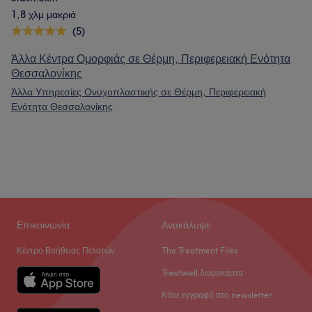
1,8 χλμ μακριά
(5)
Άλλα Κέντρα Ομορφιάς σε Θέρμη, Περιφερειακή Ενότητα
Θεσσαλονίκης
Άλλα Υπηρεσίες Ονυχοπλαστικής σε Θέρμη, Περιφερειακή
Ενότητα Θεσσαλονίκης
Επικοινωνία
Ανακάλυψε
Κέντρο Βοήθειας Πελατών
The Treatment Files
Treatwell δωροκάρτα
Κάνε εγγραφή στο newsletter