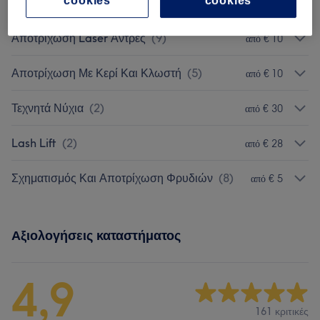
cookies
cookies
Αποτρίχωση Laser
(
25
)
από € 5
Αποτρίχωση Laser Άντρες
(
9
)
από € 10
Αποτρίχωση Με Κερί Και Κλωστή
(
5
)
από € 10
Τεχνητά Νύχια
(
2
)
από € 30
Lash Lift
(
2
)
από € 28
Σχηματισμός Και Αποτρίχωση Φρυδιών
(
8
)
από € 5
Αξιολογήσεις καταστήματος
4,9
161 κριτικές