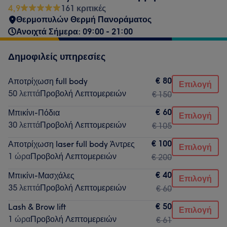
4,9
161 κριτικές
Θερμοπυλών Θερμή Πανοράματος
Ανοιχτά Σήμερα: 09:00 - 21:00
Δημοφιλείς υπηρεσίες
€ 80
Αποτρίχωση full body
Επιλογή
50 λεπτά
Προβολή Λεπτομερειών
€ 150
€ 60
Μπικίνι-Πόδια
Επιλογή
30 λεπτά
Προβολή Λεπτομερειών
€ 105
€ 100
Αποτρίχωση laser full body Άντρες
Επιλογή
1 ώρα
Προβολή Λεπτομερειών
€ 200
€ 40
Μπικίνι-Μασχάλες
Επιλογή
35 λεπτά
Προβολή Λεπτομερειών
€ 60
€ 50
Lash & Brow lift
Επιλογή
1 ώρα
Προβολή Λεπτομερειών
€ 61