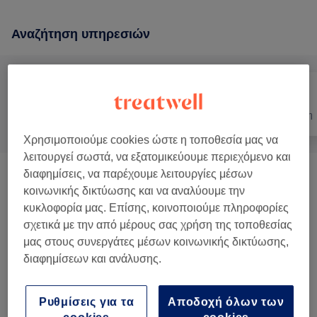
Αναζήτηση υπηρεσιών
Όλα
Νύχια
Αποτρίχωση
Χρησιμοποιούμε cookies ώστε η τοποθεσία μας να
λειτουργεί σωστά, να εξατομικεύουμε περιεχόμενο και
διαφημίσεις, να παρέχουμε λειτουργίες μέσων
Pilates
(
5
)
από € 0,01
κοινωνικής δικτύωσης και να αναλύουμε την
κυκλοφορία μας. Επίσης, κοινοποιούμε πληροφορίες
Μανικιούρ Και Θεραπείες Χεριών
(
20
)
από € 1
σχετικά με την από μέρους σας χρήση της τοποθεσίας
μας στους συνεργάτες μέσων κοινωνικής δικτύωσης,
Πεντικιούρ Και Θεραπείες Ποδιών
(
8
)
από € 5
διαφημίσεων και ανάλυσης.
Θεραπείες Προσώπου
(
12
)
από € 38
Ρυθμίσεις για τα
Αποδοχή όλων των