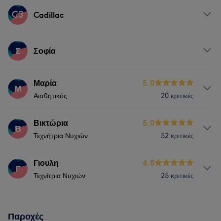
Υπηρεσίες
C3
Cadillac
Σώμα
Νύχια
Μασάζ
Υπηρεσίες
Σ
Σοφία
Σώμα
Νύχια
Μασάζ
Υπηρεσίες
Μαρία
5.0
Μ
Αισθητικός
20 κριτικές
Νύχια
Υπηρεσίες
Βικτώρια
5.0
Β
Τεχνήτρια Νυχιών
52 κριτικές
Σώμα
Νύχια
Πρόσωπο
Υπηρεσίες
Γιουλη
4.8
Αποτρίχωση
Γ
Τεχνίτρια Νυχιών
25 κριτικές
Νύχια
Υπηρεσίες
Παροχές